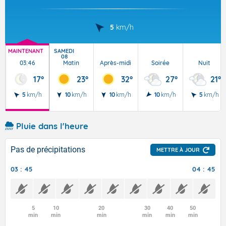
5
km/h
MAINTENANT
SAMEDI
08
03:46
Matin
Après-midi
Soirée
Nuit
17°
23°
32°
27°
21°
5
km/h
10
km/h
10
km/h
10
km/h
5
km/h
Pluie dans l'heure
Pas de précipitations
METTRE À JOUR
03 : 45
04 : 45
5
10
20
30
40
50
min
min
min
min
min
min