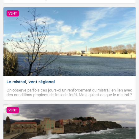
En matinée, le ciel est voilé de fins nuages d'altitude de
Les températures devraient rester globalement
la Bretagne aux Hauts-de-France. Le soleil domine
supérieures aux normales de saison.
VENT
largement sur le reste du territoire ainsi que sur la
montagne corse où ils donnent quelques averses,
Dernière mise à jour le 07/08/2026, prochain bulletin
Accéder au site de Météo-France
prévu le 08/08/2026.
orageuses par moments. En marge de la dégradation
orageuse sur les Pyrénées, la couverture nuageuse
gagne en direction de la Gascogne, du Midi toulousain
et du golfe du Lion en seconde partie d'après-midi. En
Fermer
soirée, des orages abordent le Pays basque puis
s'étendent en cours de nuit suivante sur l'Aquitaine, le
Poitou-Charentes et la région Midi-Pyrénées. Au lever
du jour, le thermomètre affiche de 8 à 13 degrés sur la
moitié nord du pays, de 14 à 19 plus au sud, jusqu'à 22
Le mistral, vent régional
à 24, voire 26 sur le pourtour méditerranéen. Les
maximales sont en hausse. Les 30 °C seront de
On observe parfois ces jours-ci un renforcement du mistral, en lien avec
des conditions propices de feux de forêt. Mais qu'est-ce que le mistral ?
nouveau dépassés sur la quasi-totalité du pays, hors
Quelles sont ses caractéristiques ? Le mistral est un vent régional,
côtes de Manche, avec 35 à 38°C dans le sud-ouest et
turbulent et généralement sec, pouvant souffler à une vitesse moyenne
le sud-est et même localement 38 ou 39 en Occitanie.
de 50 km/h et atteindre 80 à 100 km/h en rafales, parfois davantage. Il
VENT
parcourt la basse vallée du Rhône et la Provence et envahit le littoral
méditerranéen à partir de la Camargue.
Fermer