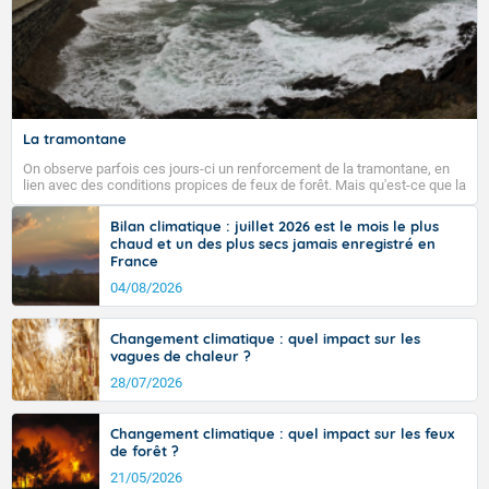
La tramontane
On observe parfois ces jours-ci un renforcement de la tramontane, en
lien avec des conditions propices de feux de forêt. Mais qu'est-ce que la
tramontane ? Quelles sont ses caractéristiques ? La tramontane est un
vent turbulent soufflant de secteur nord-ouest à nord, ou ouest à nord-
Bilan climatique : juillet 2026 est le mois le plus
ouest, dans un secteur qui part du Roussillon à la vallée de l’Aude et à
chaud et un des plus secs jamais enregistré en
l’ouest de l’Hérault. L’étymologie de ce vent vient du latin trasmontanus,
France
signifiant au-delà des monts, en allusion aux régions montagneuses
d’où provient ce vent.
04/08/2026
Changement climatique : quel impact sur les
vagues de chaleur ?
28/07/2026
Changement climatique : quel impact sur les feux
de forêt ?
21/05/2026