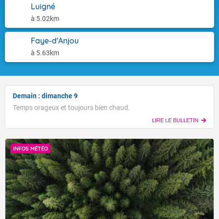
Luigné
à 5.02km
Faye-d'Anjou
à 5.63km
Demain : dimanche 9
Temps orageux et toujours bien chaud.
LIRE LE BULLETIN
INFOS MÉTÉO