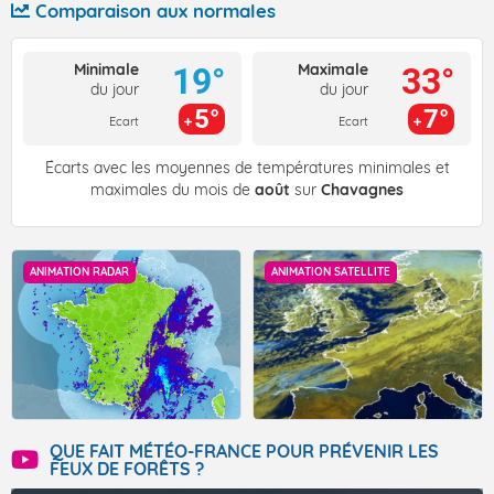
Comparaison aux normales
Minimale
Maximale
19°
33°
du jour
du jour
5°
7°
Ecart
Ecart
Écarts avec les moyennes de températures minimales et
maximales du mois de
août
sur
Chavagnes
ANIMATION RADAR
ANIMATION SATELLITE
QUE FAIT MÉTÉO-FRANCE POUR PRÉVENIR LES
FEUX DE FORÊTS ?