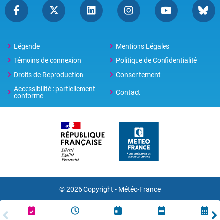
Légende
Mentions Légales
Témoins de connexion
Politique de Confidentialité
Droits de Reproduction
Consentement
Accessibilité : partiellement
Contact
conforme
© 2026 Copyright -
Météo-France