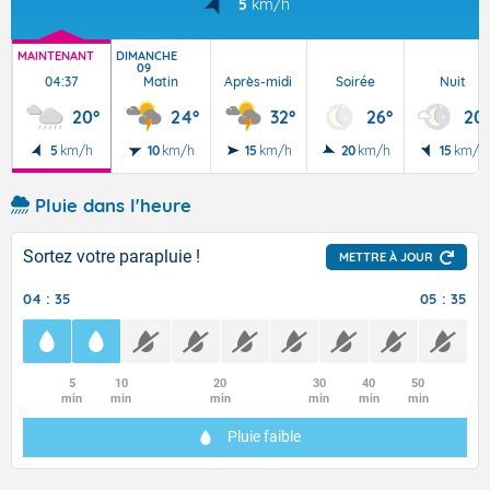
5
km/h
MAINTENANT
DIMANCHE
09
04:37
Matin
Après-midi
Soirée
Nuit
20°
24°
32°
26°
20
5
km/h
10
km/h
15
km/h
20
km/h
15
km/h
Pluie dans l'heure
Sortez votre parapluie !
METTRE À JOUR
04 : 35
05 : 35
5
10
20
30
40
50
min
min
min
min
min
min
Pluie faible