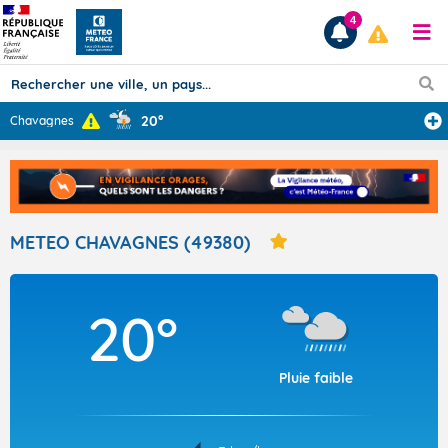
4
20°
Chavagnes
Prévisions
TOUS LES RÉSULTATS
METEO CHAVAGNES (49380)
Articles
20°
Pluie faible