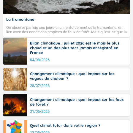
La tramontane
On observe parfois ces jours-ci un renforcement de la tramontane, en
lien avec des conditions propices de feux de forêt. Mais qu'est-ce que la
tramontane ? Quelles sont ses caractéristiques ? La tramontane est un
vent turbulent soufflant de secteur nord-ouest à nord, ou ouest à nord-
Bilan climatique : juillet 2026 est le mois le plus
ouest, dans un secteur qui part du Roussillon à la vallée de l’Aude et à
chaud et un des plus secs jamais enregistré en
l’ouest de l’Hérault. L’étymologie de ce vent vient du latin trasmontanus,
France
signifiant au-delà des monts, en allusion aux régions montagneuses
d’où provient ce vent.
04/08/2026
Changement climatique : quel impact sur les
vagues de chaleur ?
28/07/2026
Changement climatique : quel impact sur les feux
de forêt ?
21/05/2026
Quel climat futur dans votre région ?
13/05/2026