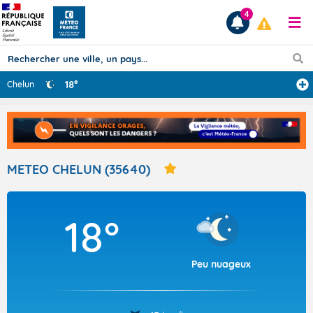
4
18°
Chelun
Prévisions
TOUS LES RÉSULTATS
METEO CHELUN (35640)
Articles
18°
Peu nuageux