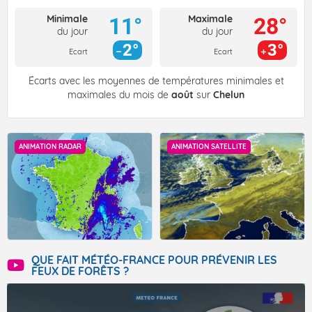
Minimale
Maximale
11°
28°
du jour
du jour
2°
3°
Ecart
Ecart
Écarts avec les moyennes de températures minimales et
maximales du mois de
août
sur
Chelun
ANIMATION RADAR
ANIMATION SATELLITE
QUE FAIT MÉTÉO-FRANCE POUR PRÉVENIR LES
FEUX DE FORÊTS ?