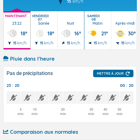
15
km/h
MAINTENANT
VENDREDI
SAMEDI
07
08
23:22
Soirée
Nuit
Matin
Après-midi
18°
18°
16°
21°
30°
15
km/h
15
km/h
15
km/h
15
km/h
15
km/h
Pluie dans l'heure
Pas de précipitations
METTRE À JOUR
23 : 20
00 : 20
5
10
20
30
40
50
min
min
min
min
min
min
Comparaison aux normales