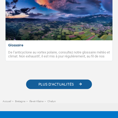
Glossaire
De l’anticyclone au vortex polaire, consultez notre glossaire météo et
climat. Non exhaustif, il est mis à jour régulièrement, au fil de nos
publications. Vous y trouverez également des liens utiles vers nos
contenus pédagogiques concernant les phénomènes
météorologiques et des informations scientifiques sur le
changement climatique.
PLUS D'ACTUALITÉS
Accueil
Bretagne
Ille-et-Vilaine
Chelun