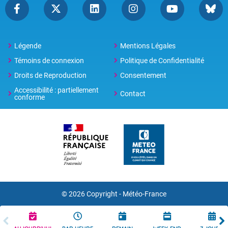
Légende
Mentions Légales
Témoins de connexion
Politique de Confidentialité
Droits de Reproduction
Consentement
Accessibilité : partiellement
Contact
conforme
© 2026 Copyright -
Météo-France