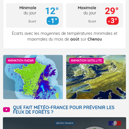
Minimale
Maximale
12°
29°
du jour
du jour
1°
3°
Ecart
Ecart
Écarts avec les moyennes de températures minimales et
maximales du mois de
août
sur
Chenou
ANIMATION RADAR
ANIMATION SATELLITE
QUE FAIT MÉTÉO-FRANCE POUR PRÉVENIR LES
FEUX DE FORÊTS ?