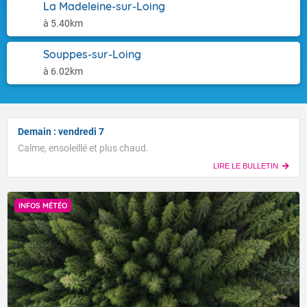
La Madeleine-sur-Loing
à 5.40km
Souppes-sur-Loing
à 6.02km
Demain : vendredi 7
Calme, ensoleillé et plus chaud.
LIRE LE BULLETIN
INFOS MÉTÉO