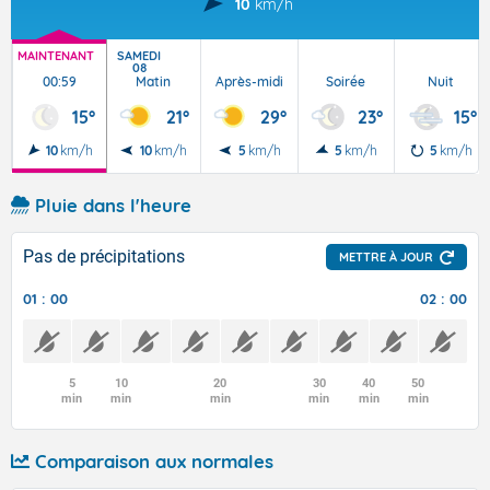
10
km/h
MAINTENANT
SAMEDI
08
00:59
Matin
Après-midi
Soirée
Nuit
15°
21°
29°
23°
15°
10
km/h
10
km/h
5
km/h
5
km/h
5
km/h
Pluie dans l'heure
Pas de précipitations
METTRE À JOUR
01 : 00
02 : 00
5
10
20
30
40
50
min
min
min
min
min
min
Comparaison aux normales