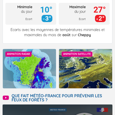
Minimale
Maximale
10°
27°
du jour
du jour
3°
2°
Ecart
Ecart
Écarts avec les moyennes de températures minimales et
maximales du mois de
août
sur
Cheppy
ANIMATION RADAR
ANIMATION SATELLITE
QUE FAIT MÉTÉO-FRANCE POUR PRÉVENIR LES
FEUX DE FORÊTS ?