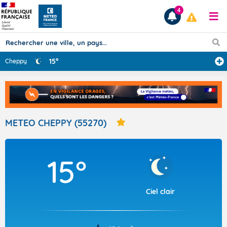
4
15°
Cheppy
Prévisions
TOUS LES RÉSULTATS
METEO CHEPPY (55270)
Articles
15°
Ciel clair