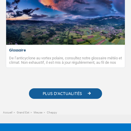
Glossaire
De l’anticyclone au vortex polaire, consultez notre glossaire météo et
climat. Non exhaustif, il est mis à jour régulièrement, au fil de nos
publications. Vous y trouverez également des liens utiles vers nos
contenus pédagogiques concernant les phénomènes
météorologiques et des informations scientifiques sur le
changement climatique.
PLUS D'ACTUALITÉS
Accueil
Grand Est
Meuse
Cheppy