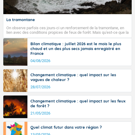
La tramontane
On observe parfois ces jours-ci un renforcement de la tramontane, en
lien avec des conditions propices de feux de forêt. Mais qu'est-ce que la
tramontane ? Quelles sont ses caractéristiques ? La tramontane est un
vent turbulent soufflant de secteur nord-ouest à nord, ou ouest à nord-
Bilan climatique : juillet 2026 est le mois le plus
ouest, dans un secteur qui part du Roussillon à la vallée de l’Aude et à
chaud et un des plus secs jamais enregistré en
l’ouest de l’Hérault. L’étymologie de ce vent vient du latin trasmontanus,
France
signifiant au-delà des monts, en allusion aux régions montagneuses
d’où provient ce vent.
04/08/2026
Changement climatique : quel impact sur les
vagues de chaleur ?
28/07/2026
Changement climatique : quel impact sur les feux
de forêt ?
21/05/2026
Quel climat futur dans votre région ?
13/05/2026