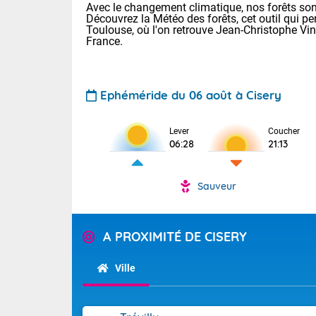
Avec le changement climatique, nos forêts sont
Découvrez la Météo des forêts, cet outil qui pe
Toulouse, où l'on retrouve Jean-Christophe Vi
France.
Ephéméride du 06 août à Cisery
Voici les tem
Lever
Coucher
06:28
21:13
Lyon : 32 Bia
25 Nancy : 28
31 Lille : 24 
Sauveur
Demain : jeud
TENDANCE P
Risque ora
Pour la sema
A PROXIMITÉ DE CISERY
Vigilance ora
Cette semain
devrait rester
Ville
(2A), Haute-C
(84). Sur le 
Tendance des
de journée, l
2026 :
Sur les crête