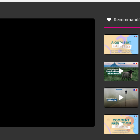
à nord-ouest, dans un secteur qui part du Roussillon à la
vallée de l’Aude et à l’ouest de l’Hérault. L’étymologie de
ce vent vient du latin trasmontanus, signifiant au-delà des
monts, en allusion aux régions montagneuses d’où
Recommandé
provient ce vent.