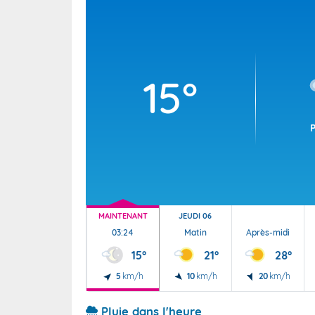
Wallis e
Grand fr
15°
MAINTENANT
JEUDI 06
03:24
Matin
Après-midi
15°
21°
28°
5
km/h
10
km/h
20
km/h
Pluie dans l'heure