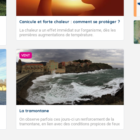
Canicule et forte chaleur : comment se protéger ?
La chaleur a un effet immédiat sur l’organisme, dès les
premières augmentations de température.
VENT
La tramontane
On observe parfois ces jours-ci un renforcement de la
tramontane, en lien avec des conditions propices de feux
de forêt. Mais qu'est-ce que la tramontane ? Quelles sont
ses caractéristiques ? La tramontane est un vent
turbulent soufflant de secteur nord-ouest à nord, ou ouest