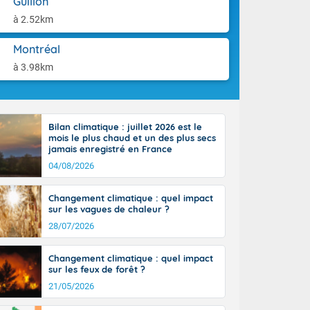
Guillon
aison.
n ensoleillée,
à 2.52km
 nuages
sionner une
Montréal
lpes
iques, le vent
à 3.98km
et tramontane
. Les
. Il fait 12 à
uages, elles
Bilan climatique : juillet 2026 est le
terranéen et
mois le plus chaud et un des plus secs
ste sur le
jamais enregistré en France
ales
04/08/2026
Rhône-Alpes à
 terres et 20
Changement climatique : quel impact
sur les vagues de chaleur ?
28/07/2026
Changement climatique : quel impact
sur les feux de forêt ?
21/05/2026