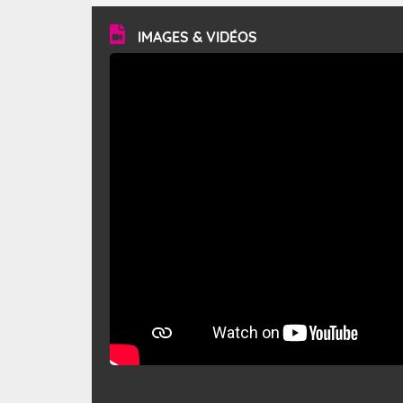
vitesse moyenne de 50 km/h et atteindre 80 à 100 km/h
en rafales, parfois davantage. Il parcourt la basse vallée
du Rhône et la Provence et envahit le littoral
IMAGES & VIDÉOS
méditerranéen à partir de la Camargue.