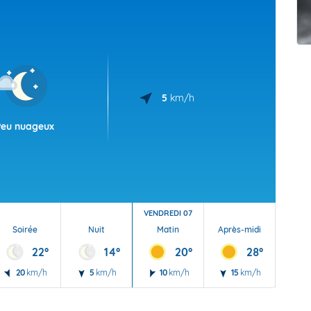
t Futuna
oid
5
km/h
Peu nuageux
VENDREDI 07
Soirée
Nuit
Matin
Après-midi
Soi
22°
14°
20°
28°
20
km/h
5
km/h
10
km/h
15
km/h
20