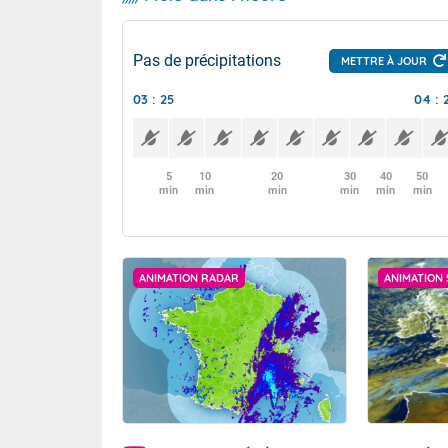
Pas de précipitations
METTRE À JOUR
03 : 25
04 : 
5
10
20
30
40
50
min
min
min
min
min
min
ANIMATION RADAR
ANIMATION 