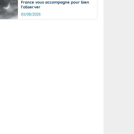
France vous accompagne pour bien
l'observer
03/08/2026
rée
Nuit
21°
13°
km/h
5
km/h