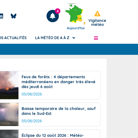
4
Vigilance
météo
Aujourd'hui
OS ACTUALITÉS
LA MÉTÉO DE A À Z
Articles
ngers
Feux de forêts : 4 départements
Phénomènes dangereux de J+2 à J+7
méditerranéens en danger très élevé
civile
dès jeudi 6 août
Avertissement pluies intenses à l'échelle
des communes (Apic)
05/08/2026
és
Bulletins Marine
Baisse temporaire de la chaleur, sauf
ateur de
Bulletins d'estimation du risque
dans le Sud-Est
d'avalanche
05/08/2026
-pompier
Météo des forêts
Vigicrues
Éclipse du 12 août 2026 : Météo-