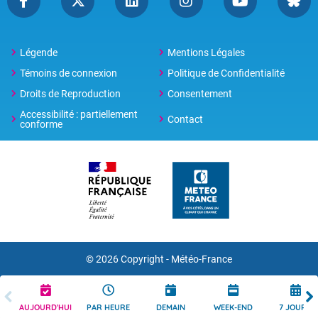
Légende
Mentions Légales
Témoins de connexion
Politique de Confidentialité
Droits de Reproduction
Consentement
Accessibilité : partiellement
Contact
conforme
© 2026 Copyright -
Météo-France
AUJOURD'HUI
PAR HEURE
DEMAIN
WEEK-END
7 JOURS