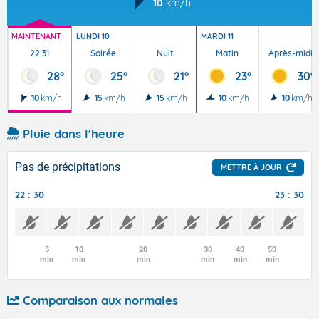
10
km/h
MAINTENANT
LUNDI 10
MARDI 11
22:31
Soirée
Nuit
Matin
Après-midi
28°
25°
21°
23°
30°
10
km/h
15
km/h
15
km/h
10
km/h
10
km/h
Pluie dans l'heure
Pas de précipitations
METTRE À JOUR
22 : 30
23 : 30
5
10
20
30
40
50
min
min
min
min
min
min
Comparaison aux normales