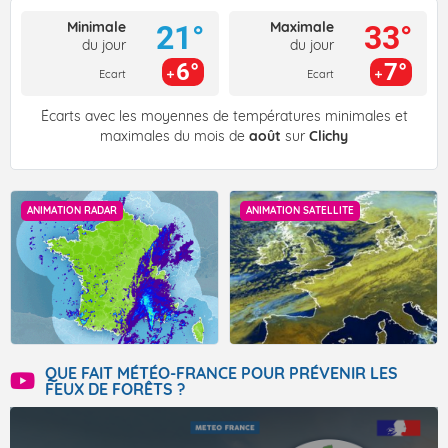
Minimale
Maximale
21°
33°
du jour
du jour
6°
7°
Ecart
Ecart
Écarts avec les moyennes de températures minimales et
maximales du mois de
août
sur
Clichy
ANIMATION RADAR
ANIMATION SATELLITE
QUE FAIT MÉTÉO-FRANCE POUR PRÉVENIR LES
FEUX DE FORÊTS ?