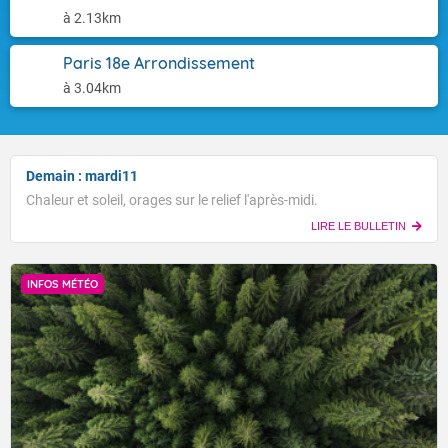
à 2.13km
Paris 18e Arrondissement
à 3.04km
Demain : mardi11
Chaleur et soleil, orages sur le relief l'après-midi.
LIRE LE BULLETIN
INFOS MÉTÉO