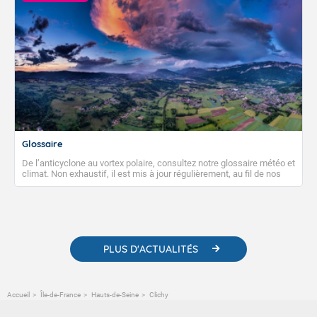
Glossaire
De l’anticyclone au vortex polaire, consultez notre glossaire météo et
climat. Non exhaustif, il est mis à jour régulièrement, au fil de nos
publications. Vous y trouverez également des liens utiles vers nos
contenus pédagogiques concernant les phénomènes
météorologiques et des informations scientifiques sur le
changement climatique.
PLUS D'ACTUALITÉS
Accueil
Île-de-France
Hauts-de-Seine
Clichy