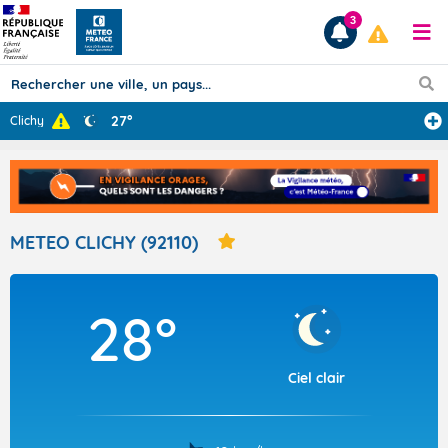
3
27°
Clichy
Prévisions
TOUS LES RÉSULTATS
METEO CLICHY (92110)
Articles
28°
Ciel clair