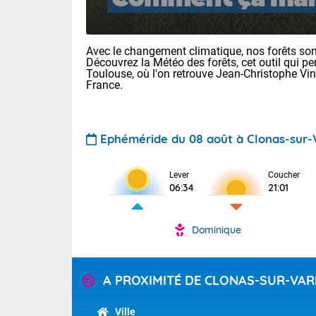
Avec le changement climatique, nos forêts sont
Découvrez la Météo des forêts, cet outil qui pe
Toulouse, où l'on retrouve Jean-Christophe Vi
France.
Voici les tem
Ephéméride du 08 août à Clonas-sur-
: 22/28 Paris
Clermont-Fd :
Limoges : 24/
Lever
Coucher
06:34
21:01
Lille : 22/29
TENDANCE P
Cet après-mi
Dominique
Pour la sema
Très chaud
départemen
Au niveau du 
températures 
Maritimes 
A PROXIMITÉ DE CLONAS-SUR-VAR
(26), Gard 
Tendance des
(83), et Vau
2026 :
Ville