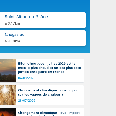
st du pays en
aison.
que sur la
, la chaine
Saint-Alban-du-Rhône
 par
ure nuageuse
à 3.17km
n seconde
e Midi-
Cheyssieu
u-Charentes.
à 4.10km
 90 km/h. Les
 30 degrés
e, avec 34 à
s, et 39 à 40
Bilan climatique : juillet 2026 est le
mois le plus chaud et un des plus secs
jamais enregistré en France
04/08/2026
Changement climatique : quel impact
e-Aquitaine,
sur les vagues de chaleur ?
'Île-de-
28/07/2026
isolés
maritimes sont
Changement climatique : quel impact
 ondées sont