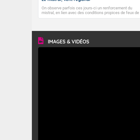
On observe parfois ces jours-ci un renforcement du
mistral, en lien avec des conditions propices de feux de
forêt. Mais qu'est-ce que le mistral ? Quelles sont ses
caractéristiques ? Le mistral est un vent régional,
turbulent et généralement sec, pouvant souffler à une
vitesse moyenne de 50 km/h et atteindre 80 à 100 km/h
en rafales, parfois davantage. Il parcourt la basse vallée
du Rhône et la Provence et envahit le littoral
IMAGES & VIDÉOS
méditerranéen à partir de la Camargue.