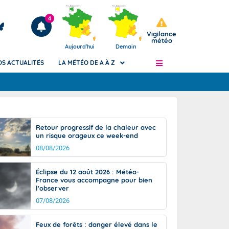
4
Vigilance
météo
Aujourd'hui
Demain
OS ACTUALITÉS
LA MÉTÉO DE A À Z
Articles
ngers
Retour progressif de la chaleur avec
Phénomènes dangereux de J+2 à J+7
un risque orageux ce week-end
civile
Avertissement pluies intenses à l'échelle
08/08/2026
des communes (Apic)
és
Bulletins Marine
Éclipse du 12 août 2026 : Météo-
France vous accompagne pour bien
ateur de
Bulletins d'estimation du risque
l'observer
d'avalanche
07/08/2026
-pompier
Météo des forêts
Vigicrues
Feux de forêts : danger élevé dans le