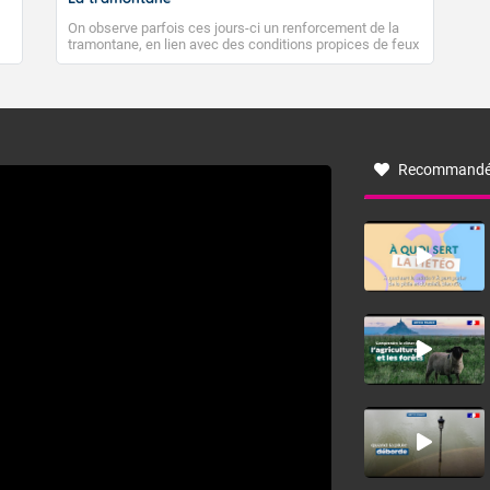
On observe parfois ces jours-ci un renforcement de la
tramontane, en lien avec des conditions propices de feux
de forêt. Mais qu'est-ce que la tramontane ? Quelles sont
ses caractéristiques ? La tramontane est un vent
turbulent soufflant de secteur nord-ouest à nord, ou ouest
à nord-ouest, dans un secteur qui part du Roussillon à la
vallée de l’Aude et à l’ouest de l’Hérault. L’étymologie de
ce vent vient du latin trasmontanus, signifiant au-delà des
monts, en allusion aux régions montagneuses d’où
Recommandé
provient ce vent.