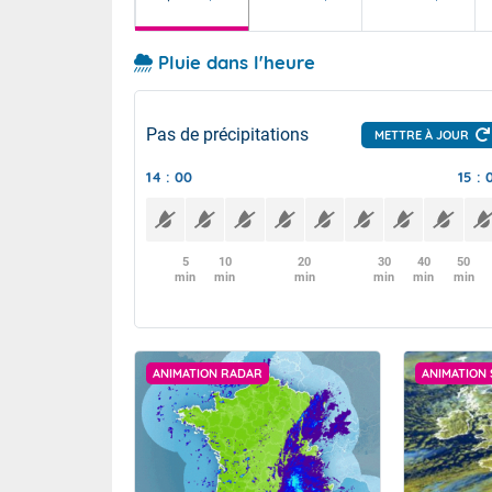
Pluie dans l'heure
Pas de précipitations
METTRE À JOUR
14 : 00
15 : 
5
10
20
30
40
50
min
min
min
min
min
min
ANIMATION RADAR
ANIMATION 