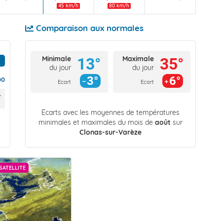
45 km/h
80 km/h
Comparaison aux normales
Minimale
Maximale
13°
35°
du jour
du jour
3°
6°
00
Ecart
Ecart
Écarts avec les moyennes de températures
minimales et maximales du mois de
août
sur
Clonas-sur-Varèze
SATELLITE