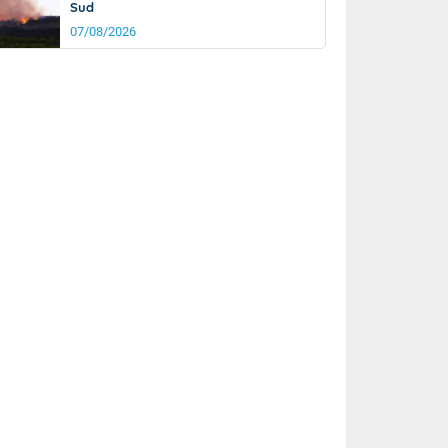
Sud
07/08/2026
it
23°
km/h