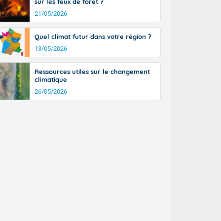
sur les feux de forêt ?
tinée, un peu
21/05/2026
ud du pays en
tique. Des
ers le Jura et
Quel climat futur dans votre région ?
ancs de
13/05/2026
t lumineux et
nise sur le
Ressources utiles sur le changement
ipitations en
climatique
km/h. Côté
26/05/2026
mprises entre
 17 en Anjou.
açade
des pointes