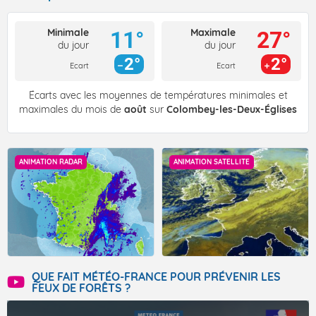
Minimale
Maximale
11°
27°
du jour
du jour
2°
2°
Ecart
Ecart
Écarts avec les moyennes de températures minimales et
maximales du mois de
août
sur
Colombey-les-Deux-Églises
ANIMATION RADAR
ANIMATION SATELLITE
QUE FAIT MÉTÉO-FRANCE POUR PRÉVENIR LES
FEUX DE FORÊTS ?