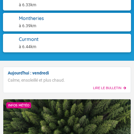
à 6.33km
Montheries
à 6.39km
Curmont
à 6.44km
Aujourd'hui : vendredi
Calme, ensoleillé et plus chaud.
LIRE LE BULLETIN
INFOS MÉTÉO