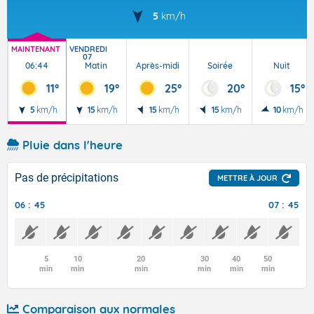
5
km/h
MAINTENANT
VENDREDI
07
06:44
Matin
Après-midi
Soirée
Nuit
11°
19°
25°
20°
15°
5
km/h
15
km/h
15
km/h
15
km/h
10
km/h
Pluie dans l'heure
Pas de précipitations
METTRE À JOUR
06 : 45
07 : 45
5
10
20
30
40
50
min
min
min
min
min
min
Comparaison aux normales