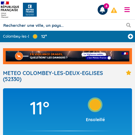
4
12°
Colombey-les-De
...
Prévisions
TOUS LES RÉSULTATS
METEO COLOMBEY-LES-DEUX-EGLISES
(52330)
Articles
11°
Ensoleillé