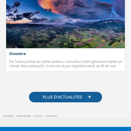
Glossaire
De l’anticyclone au vortex polaire, consultez notre glossaire météo et
climat. Non exhaustif, il est mis à jour régulièrement, au fil de nos
publications. Vous y trouverez également des liens utiles vers nos
contenus pédagogiques concernant les phénomènes
météorologiques et des informations scientifiques sur le
changement climatique.
PLUS D'ACTUALITÉS
Accueil
Normandie
Eure
Combon