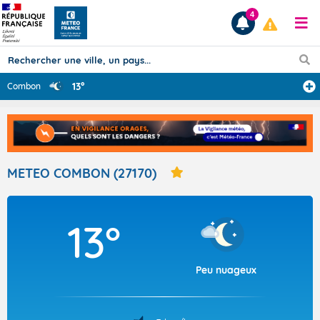
4
13°
Combon
Prévisions
TOUS LES RÉSULTATS
METEO COMBON (27170)
Articles
13°
Peu nuageux