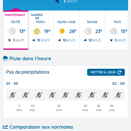
5
km/h
MAINTENANT
SAMEDI
08
00:58
Matin
Après-midi
Soirée
Nuit
13°
19°
28°
23°
15°
5
km/h
15
km/h
10
km/h
10
km/h
5
km/h
Pluie dans l'heure
Pas de précipitations
METTRE À JOUR
01 : 00
02 : 00
5
10
20
30
40
50
min
min
min
min
min
min
Comparaison aux normales