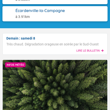
Écardenville-la-Campagne
à 3.91km
Demain : samedi 8
Très chaud. Dégradation orageuse en soirée par le Sud-Ouest
LIRE LE BULLETIN
INFOS MÉTÉO