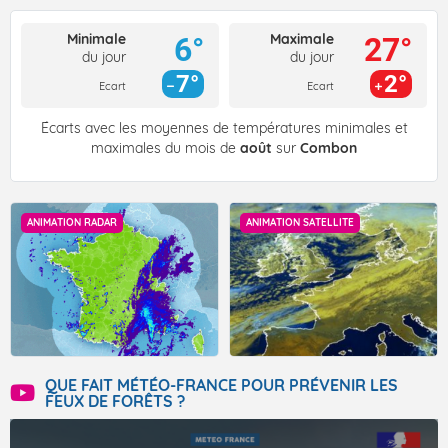
Minimale
Maximale
6°
27°
du jour
du jour
7°
2°
Ecart
Ecart
Écarts avec les moyennes de températures minimales et
maximales du mois de
août
sur
Combon
ANIMATION RADAR
ANIMATION SATELLITE
QUE FAIT MÉTÉO-FRANCE POUR PRÉVENIR LES
FEUX DE FORÊTS ?