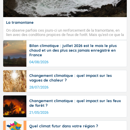
La tramontane
On observe parfois ces jours-ci un renforcement de la tramontane, en
lien avec des conditions propices de feux de forêt. Mais qu'est-ce que la
tramontane ? Quelles sont ses caractéristiques ? La tramontane est un
vent turbulent soufflant de secteur nord-ouest à nord, ou ouest à nord-
Bilan climatique : juillet 2026 est le mois le plus
ouest, dans un secteur qui part du Roussillon à la vallée de l’Aude et à
chaud et un des plus secs jamais enregistré en
l’ouest de l’Hérault. L’étymologie de ce vent vient du latin trasmontanus,
France
signifiant au-delà des monts, en allusion aux régions montagneuses
d’où provient ce vent.
04/08/2026
Changement climatique : quel impact sur les
vagues de chaleur ?
28/07/2026
Changement climatique : quel impact sur les feux
de forêt ?
21/05/2026
Quel climat futur dans votre région ?