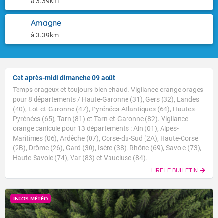
à 3.39km
Amagne
à 3.39km
Cet après-midi dimanche 09 août
Temps orageux et toujours bien chaud. Vigilance orange orages
pour 8 départements / Haute-Garonne (31), Gers (32), Landes
(40), Lot-et-Garonne (47), Pyrénées-Atlantiques (64), Hautes-
Pyrénées (65), Tarn (81) et Tarn-et-Garonne (82). Vigilance
orange canicule pour 13 départements : Ain (01), Alpes-
Maritimes (06), Ardèche (07), Corse-du-Sud (2A), Haute-Corse
(2B), Drôme (26), Gard (30), Isère (38), Rhône (69), Savoie (73),
Haute-Savoie (74), Var (83) et Vaucluse (84).
LIRE LE BULLETIN
INFOS MÉTÉO