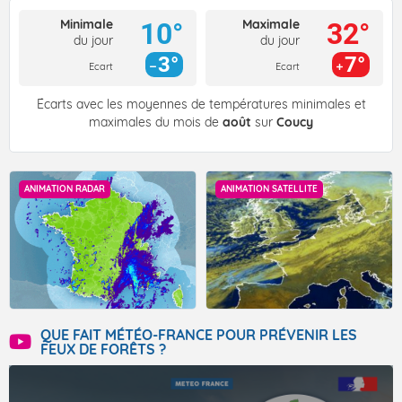
Minimale
Maximale
10°
32°
du jour
du jour
3°
7°
Ecart
Ecart
Écarts avec les moyennes de températures minimales et
maximales du mois de
août
sur
Coucy
ANIMATION RADAR
ANIMATION SATELLITE
QUE FAIT MÉTÉO-FRANCE POUR PRÉVENIR LES
FEUX DE FORÊTS ?