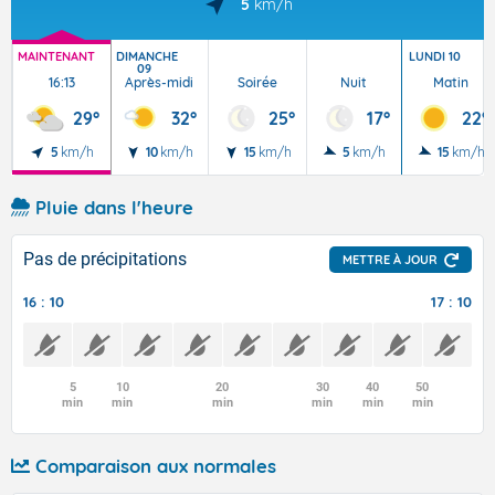
5
km/h
MAINTENANT
DIMANCHE
LUNDI 10
09
16:13
Après-midi
Soirée
Nuit
Matin
29°
32°
25°
17°
22°
5
km/h
10
km/h
15
km/h
5
km/h
15
km/h
Pluie dans l'heure
Pas de précipitations
METTRE À JOUR
16 : 10
17 : 10
5
10
20
30
40
50
min
min
min
min
min
min
Comparaison aux normales