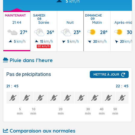
5
km/h
MAINTENANT
SAMEDI
DIMANCHE
08
09
21:44
Soirée
Nuit
Matin
Après-midi
27°
26°
23°
28°
30°
5
km/h
15
km/h
5
km/h
20
km/h
20
km/h
60 km/h
Pluie dans l'heure
Pas de précipitations
METTRE À JOUR
21 : 45
22 : 45
5
10
20
30
40
50
min
min
min
min
min
min
Comparaison aux normales