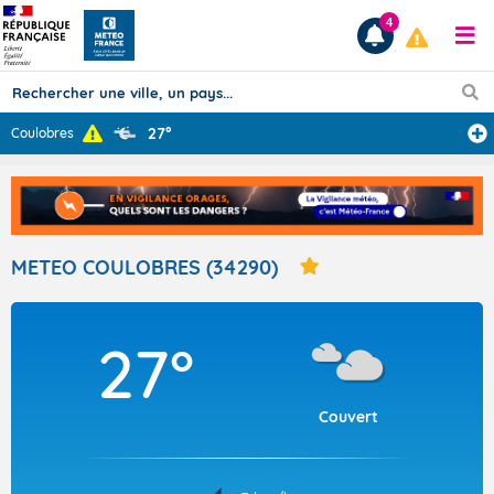
4
27°
Coulobres
Prévisions
TOUS LES RÉSULTATS
METEO COULOBRES (34290)
Articles
27°
Couvert