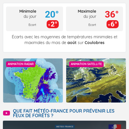
Minimale
Maximale
20°
36°
du jour
du jour
2°
6°
Ecart
Ecart
Écarts avec les moyennes de températures minimales et
maximales du mois de
août
sur
Coulobres
ANIMATION RADAR
ANIMATION SATELLITE
QUE FAIT MÉTÉO-FRANCE POUR PRÉVENIR LES
FEUX DE FORÊTS ?