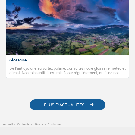
Glossaire
De l’anticyclone au vortex polaire, consultez notre glossaire météo et
climat. Non exhaustif, il est mis à jour régulièrement, au fil de nos
publications. Vous y trouverez également des liens utiles vers nos
contenus pédagogiques concernant les phénomènes
météorologiques et des informations scientifiques sur le
changement climatique.
PLUS D'ACTUALITÉS
Accueil
Occitanie
Hérault
Coulobres