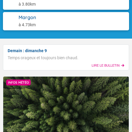
à 3.80km
Margon
à 4.73km
Demain : dimanche 9
Temps orageux et toujours bien chaud.
LIRE LE BULLETIN
INFOS MÉTÉO