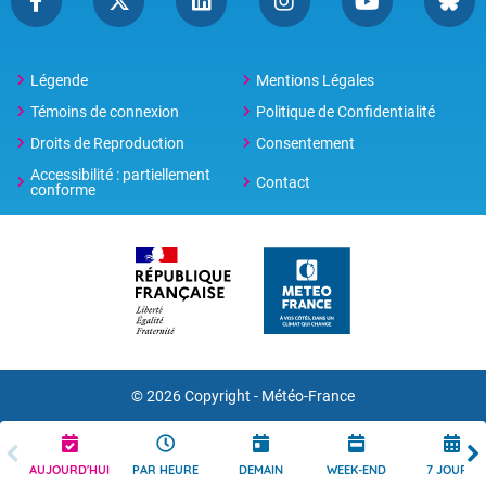
Légende
Mentions Légales
Témoins de connexion
Politique de Confidentialité
Droits de Reproduction
Consentement
Accessibilité : partiellement
Contact
conforme
© 2026 Copyright -
Météo-France
AUJOURD'HUI
PAR HEURE
DEMAIN
WEEK-END
7 JOURS