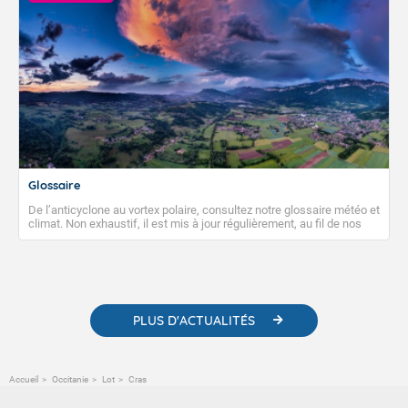
Glossaire
De l’anticyclone au vortex polaire, consultez notre glossaire météo et
climat. Non exhaustif, il est mis à jour régulièrement, au fil de nos
publications. Vous y trouverez également des liens utiles vers nos
contenus pédagogiques concernant les phénomènes
météorologiques et des informations scientifiques sur le
changement climatique.
PLUS D'ACTUALITÉS
Accueil
Occitanie
Lot
Cras