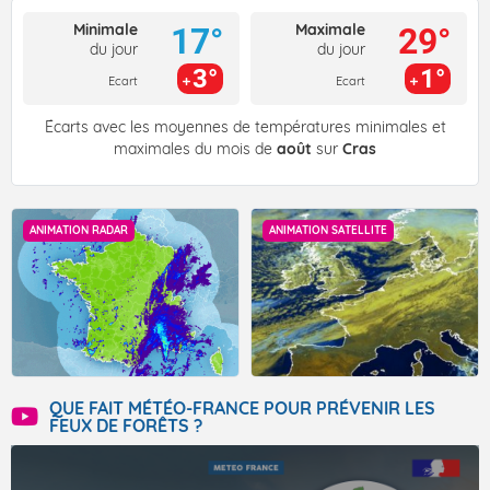
Minimale
Maximale
17°
29°
du jour
du jour
3°
1°
Ecart
Ecart
Écarts avec les moyennes de températures minimales et
maximales du mois de
août
sur
Cras
ANIMATION RADAR
ANIMATION SATELLITE
QUE FAIT MÉTÉO-FRANCE POUR PRÉVENIR LES
FEUX DE FORÊTS ?