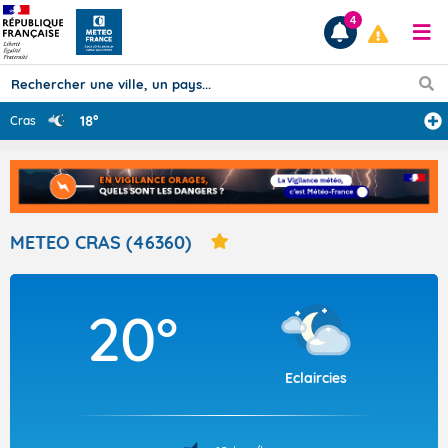
4
18°
Cras
Prévisions
TOUS LES RÉSULTATS
METEO CRAS (46360)
Articles
20°
Eclaircies