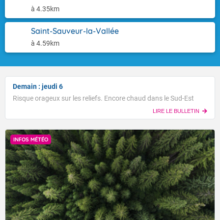
à 4.35km
Saint-Sauveur-la-Vallée
à 4.59km
Demain : jeudi 6
Risque orageux sur les reliefs. Encore chaud dans le Sud-Est
LIRE LE BULLETIN
INFOS MÉTÉO