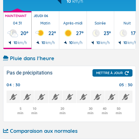
10
km/h
MAINTENANT
JEUDI 06
04:31
Matin
Après-midi
Soirée
Nuit
20°
22°
27°
23°
17°
10
km/h
10
km/h
10
km/h
10
km/h
10
km/h
Pluie dans l'heure
Pas de précipitations
METTRE À JOUR
04 : 30
05 : 30
5
10
20
30
40
50
min
min
min
min
min
min
Comparaison aux normales