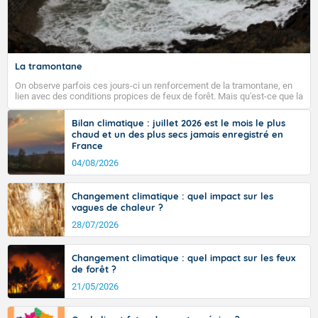
Fermer
La tramontane
On observe parfois ces jours-ci un renforcement de la tramontane, en
lien avec des conditions propices de feux de forêt. Mais qu'est-ce que la
tramontane ? Quelles sont ses caractéristiques ? La tramontane est un
vent turbulent soufflant de secteur nord-ouest à nord, ou ouest à nord-
Bilan climatique : juillet 2026 est le mois le plus
ouest, dans un secteur qui part du Roussillon à la vallée de l’Aude et à
chaud et un des plus secs jamais enregistré en
l’ouest de l’Hérault. L’étymologie de ce vent vient du latin trasmontanus,
France
signifiant au-delà des monts, en allusion aux régions montagneuses
d’où provient ce vent.
04/08/2026
Changement climatique : quel impact sur les
vagues de chaleur ?
28/07/2026
Changement climatique : quel impact sur les feux
de forêt ?
21/05/2026