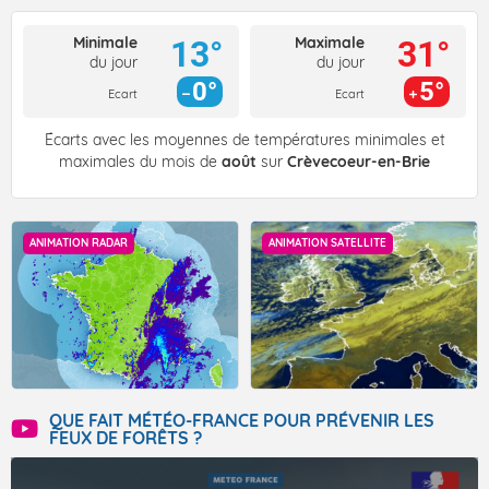
Minimale
Maximale
13°
31°
du jour
du jour
0°
5°
Ecart
Ecart
Écarts avec les moyennes de températures minimales et
maximales du mois de
août
sur
Crèvecoeur-en-Brie
ANIMATION RADAR
ANIMATION SATELLITE
QUE FAIT MÉTÉO-FRANCE POUR PRÉVENIR LES
FEUX DE FORÊTS ?