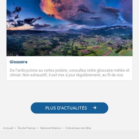
Glossaire
De l’anticyclone au vortex polaire, consultez notre glossaire météo et
climat. Non exhaustif, il est mis à jour régulièrement, au fil de nos
publications. Vous y trouverez également des liens utiles vers nos
contenus pédagogiques concernant les phénomènes
météorologiques et des informations scientifiques sur le
changement climatique.
PLUS D'ACTUALITÉS
Accueil
Île-de-France
Seine-et-Marne
Crèvecoeur-en-Brie