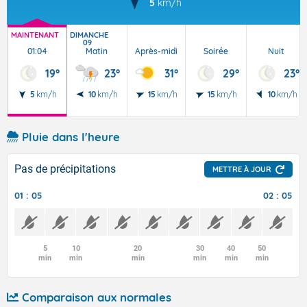
5
km/h
MAINTENANT
DIMANCHE
09
01:04
Matin
Après-midi
Soirée
Nuit
19°
23°
31°
29°
23°
5
km/h
10
km/h
15
km/h
15
km/h
10
km/h
Pluie dans l'heure
Pas de précipitations
METTRE À JOUR
01 : 05
02 : 05
5
10
20
30
40
50
min
min
min
min
min
min
Comparaison aux normales