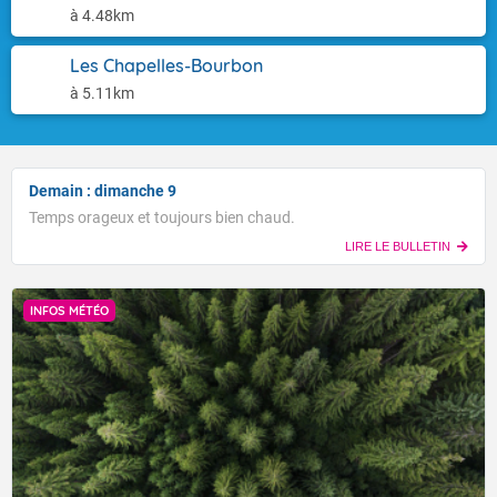
à 4.48km
Les Chapelles-Bourbon
à 5.11km
Demain : dimanche 9
Temps orageux et toujours bien chaud.
LIRE LE BULLETIN
INFOS MÉTÉO