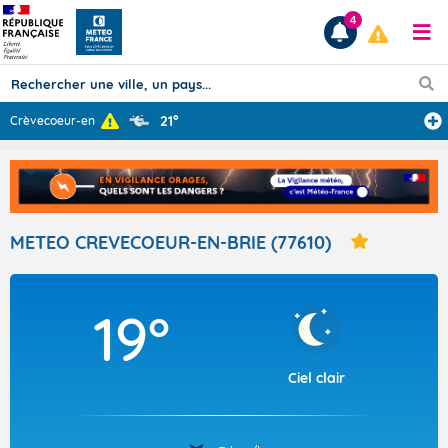
4
21°
Crèvecoeur-en-B
...
Prévisions
TOUS LES RÉSULTATS
METEO CREVECOEUR-EN-BRIE (77610)
Articles
19°
Ciel clair