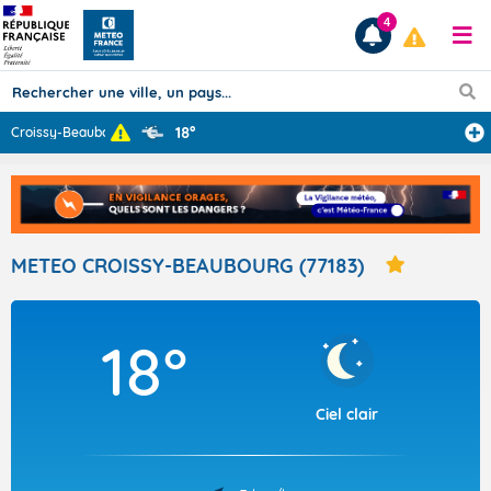
4
18°
Croissy-Beaubou
...
Prévisions
TOUS LES RÉSULTATS
METEO CROISSY-BEAUBOURG (77183)
Articles
18°
Ciel clair