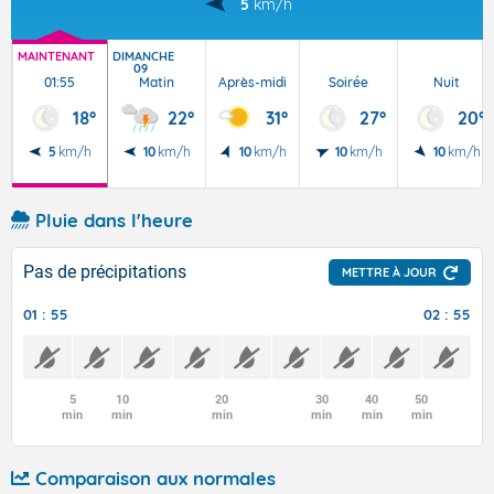
5
km/h
MAINTENANT
DIMANCHE
09
01:55
Matin
Après-midi
Soirée
Nuit
18°
22°
31°
27°
20°
5
km/h
10
km/h
10
km/h
10
km/h
10
km/h
Pluie dans l'heure
Pas de précipitations
METTRE À JOUR
01 : 55
02 : 55
5
10
20
30
40
50
min
min
min
min
min
min
Comparaison aux normales