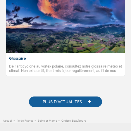
Glossaire
De l’anticyclone au vortex polaire, consultez notre glossaire météo et
climat. Non exhaustif, il est mis à jour régulièrement, au fil de nos
publications. Vous y trouverez également des liens utiles vers nos
contenus pédagogiques concernant les phénomènes
météorologiques et des informations scientifiques sur le
changement climatique.
PLUS D'ACTUALITÉS
Accueil
Île-de-France
Seine-et-Marne
Croissy-Beaubourg