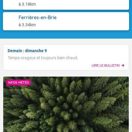
à 3.18km
Ferrières-en-Brie
à 3.34km
Demain : dimanche 9
Temps orageux et toujours bien chaud.
LIRE LE BULLETIN
INFOS MÉTÉO