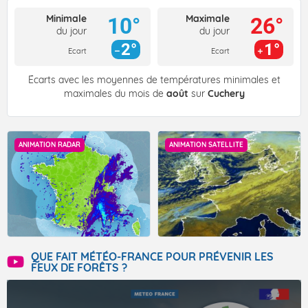
Minimale
Maximale
10°
26°
du jour
du jour
2°
1°
Ecart
Ecart
Écarts avec les moyennes de températures minimales et
maximales du mois de
août
sur
Cuchery
ANIMATION RADAR
ANIMATION SATELLITE
QUE FAIT MÉTÉO-FRANCE POUR PRÉVENIR LES
FEUX DE FORÊTS ?