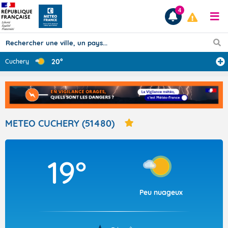
4
20°
Cuchery
Prévisions
TOUS LES RÉSULTATS
METEO CUCHERY (51480)
Articles
19°
Peu nuageux