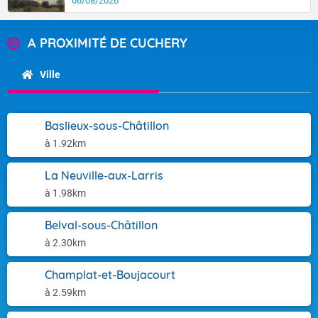
06/08/2026
A PROXIMITÉ DE CUCHERY
Ville
Baslieux-sous-Châtillon
à 1.92km
La Neuville-aux-Larris
à 1.98km
Belval-sous-Châtillon
à 2.30km
Champlat-et-Boujacourt
à 2.59km