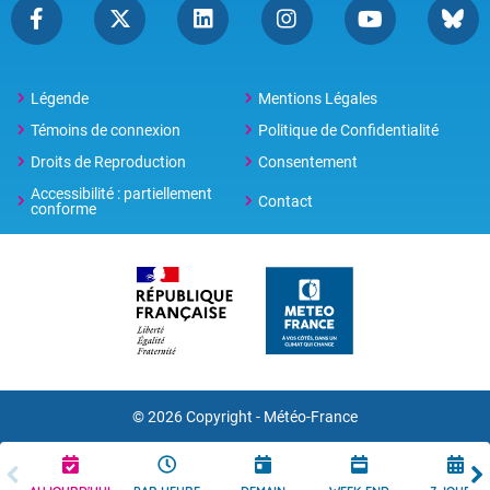
Légende
Mentions Légales
Témoins de connexion
Politique de Confidentialité
Droits de Reproduction
Consentement
Accessibilité : partiellement
Contact
conforme
© 2026 Copyright -
Météo-France