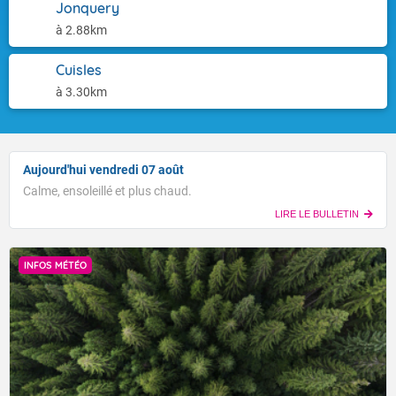
Jonquery
à 2.88km
Cuisles
à 3.30km
Aujourd'hui vendredi 07 août
Calme, ensoleillé et plus chaud.
LIRE LE BULLETIN
INFOS MÉTÉO