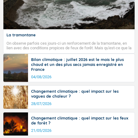
La tramontane
On observe parfois ces jours-ci un renforcement de la tramontane, en
lien avec des conditions propices de feux de forêt. Mais qu'est-ce que la
tramontane ? Quelles sont ses caractéristiques ? La tramontane est un
vent turbulent soufflant de secteur nord-ouest à nord, ou ouest à nord-
Bilan climatique : juillet 2026 est le mois le plus
ouest, dans un secteur qui part du Roussillon à la vallée de l’Aude et à
chaud et un des plus secs jamais enregistré en
l’ouest de l’Hérault. L’étymologie de ce vent vient du latin trasmontanus,
France
signifiant au-delà des monts, en allusion aux régions montagneuses
d’où provient ce vent.
04/08/2026
Changement climatique : quel impact sur les
vagues de chaleur ?
28/07/2026
Changement climatique : quel impact sur les feux
de forêt ?
21/05/2026