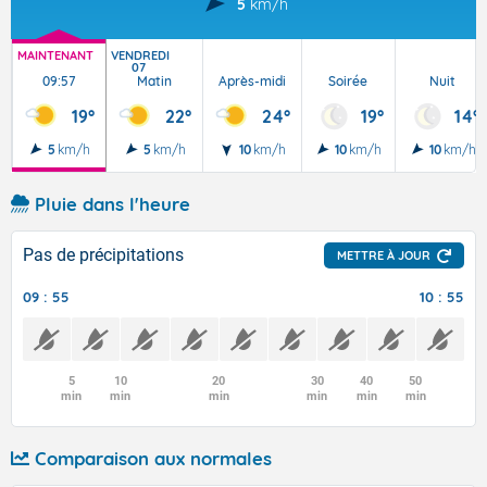
5
km/h
MAINTENANT
VENDREDI
07
09:57
Matin
Après-midi
Soirée
Nuit
19°
22°
24°
19°
14°
5
km/h
5
km/h
10
km/h
10
km/h
10
km/h
Pluie dans l'heure
Pas de précipitations
METTRE À JOUR
09 : 55
10 : 55
5
10
20
30
40
50
min
min
min
min
min
min
Comparaison aux normales