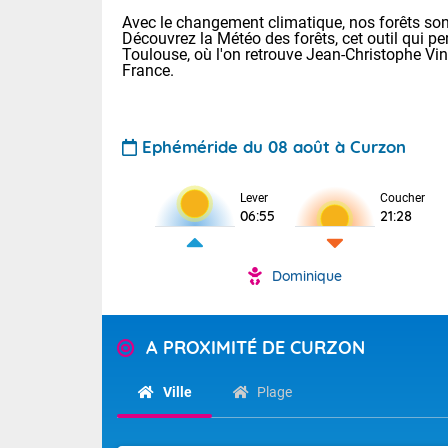
Avec le changement climatique, nos forêts sont
Découvrez la Météo des forêts, cet outil qui pe
Toulouse, où l'on retrouve Jean-Christophe Vi
France.
Ephéméride du 08 août à Curzon
Voici les tem
Lever
Coucher
: 13/28 Paris
06:55
21:28
Clermont-Fd :
Limoges : 19/
Lille : 14/29
Dominique
TENDANCE P
Aujourd'hui 
Pour la sema
Très chaud
A PROXIMITÉ DE CURZON
départemen
Au niveau du 
températures 
Maritimes 
Ville
Plage
(26), Gard 
Tendance des
(83), et Vau
2026 :