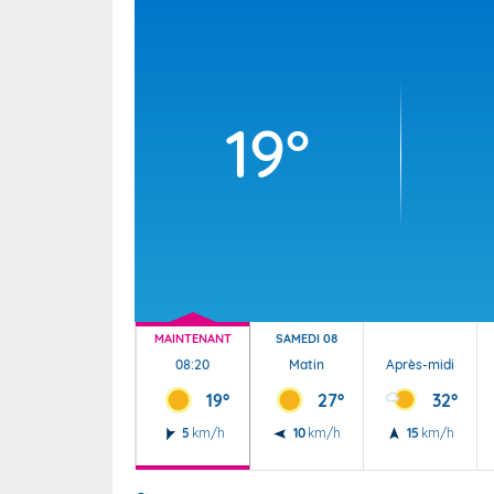
Wallis e
Grand fr
19°
MAINTENANT
SAMEDI 08
08:20
Matin
Après-midi
19°
27°
32°
5
km/h
10
km/h
15
km/h