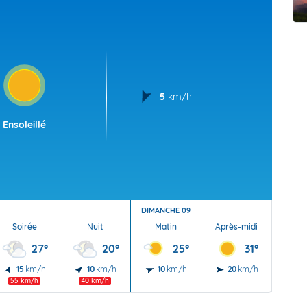
t Futuna
oid
5
km/h
Ensoleillé
DIMANCHE 09
Soirée
Nuit
Matin
Après-midi
Soi
27°
20°
25°
31°
15
km/h
10
km/h
10
km/h
20
km/h
20
55 km/h
40 km/h