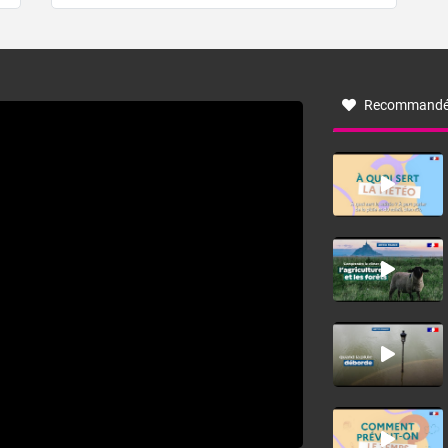
de forêt. Mais qu'est-ce que la tramontane ? Quelles sont
ses caractéristiques ? La tramontane est un vent
turbulent soufflant de secteur nord-ouest à nord, ou ouest
à nord-ouest, dans un secteur qui part du Roussillon à la
vallée de l’Aude et à l’ouest de l’Hérault. L’étymologie de
ce vent vient du latin trasmontanus, signifiant au-delà des
monts, en allusion aux régions montagneuses d’où
Recommandé
provient ce vent.