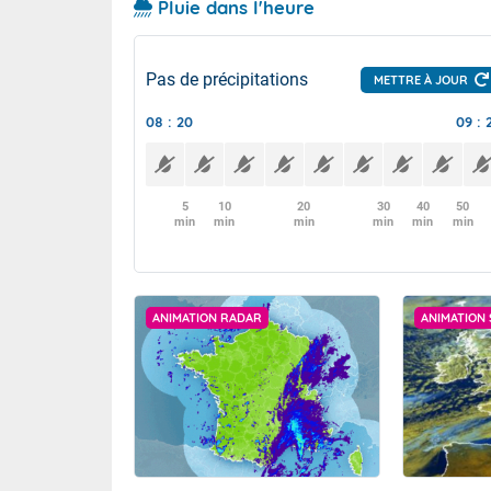
Pluie dans l'heure
Pas de précipitations
METTRE À JOUR
08 : 20
09 : 
5
10
20
30
40
50
min
min
min
min
min
min
ANIMATION RADAR
ANIMATION 