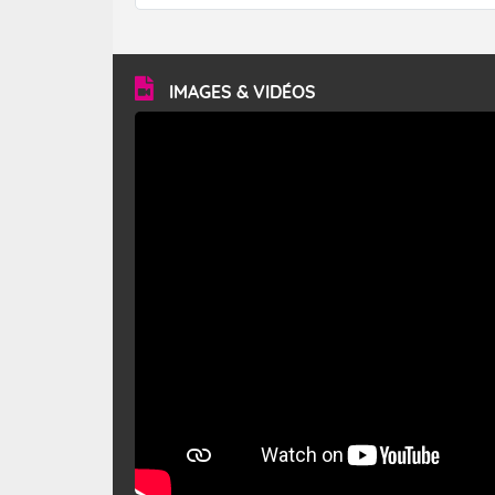
forêt. Mais qu'est-ce que le mistral ? Quelles sont ses
caractéristiques ? Le mistral est un vent régional,
turbulent et généralement sec, pouvant souffler à une
vitesse moyenne de 50 km/h et atteindre 80 à 100 km/h
en rafales, parfois davantage. Il parcourt la basse vallée
du Rhône et la Provence et envahit le littoral
IMAGES & VIDÉOS
méditerranéen à partir de la Camargue.