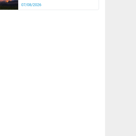
07/08/2026
rée
Nuit
24°
20°
km/h
10
km/h