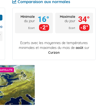
Comparaison aux normales
Minimale
Maximale
16°
34°
du jour
du jour
2°
8°
20
Ecart
Ecart
Écarts avec les moyennes de températures
minimales et maximales du mois de
août
sur
Curzon
SATELLITE