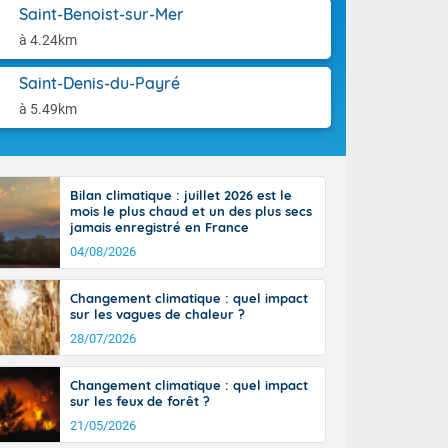
-France jusque
aison.
Saint-Benoist-sur-Mer
ue sur la Corse
à 4.24km
 beauté le
chaine des
Saint-Denis-du-Payré
r moments. En
gagne en
à 5.49km
artie d'après-
de nuit
ces orages,
u jour, le
Bilan climatique : juillet 2026 est le
lus au sud,
mois le plus chaud et un des plus secs
en hausse, en
jamais enregistré en France
 quasi-
04/08/2026
pays et même
Changement climatique : quel impact
sur les vagues de chaleur ?
28/07/2026
Changement climatique : quel impact
sur les feux de forêt ?
21/05/2026