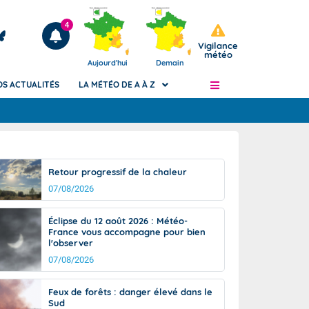
4
Vigilance
météo
Aujourd'hui
Demain
OS ACTUALITÉS
LA MÉTÉO DE A À Z
Articles
ngers
Retour progressif de la chaleur
Phénomènes dangereux de J+2 à J+7
07/08/2026
civile
Avertissement pluies intenses à l'échelle
des communes (Apic)
és
Éclipse du 12 août 2026 : Météo-
Bulletins Marine
France vous accompagne pour bien
l'observer
ateur de
Bulletins d'estimation du risque
d'avalanche
07/08/2026
-pompier
Météo des forêts
Feux de forêts : danger élevé dans le
Vigicrues
Sud