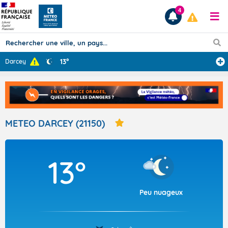
4
13°
Darcey
Prévisions
TOUS LES RÉSULTATS
METEO DARCEY (21150)
Articles
13°
Peu nuageux