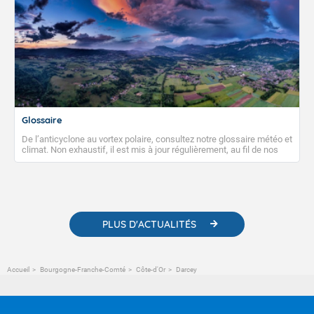
Glossaire
De l’anticyclone au vortex polaire, consultez notre glossaire météo et
climat. Non exhaustif, il est mis à jour régulièrement, au fil de nos
publications. Vous y trouverez également des liens utiles vers nos
contenus pédagogiques concernant les phénomènes
météorologiques et des informations scientifiques sur le
changement climatique.
PLUS D'ACTUALITÉS
Accueil
Bourgogne-Franche-Comté
Côte-d'Or
Darcey