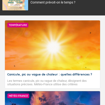
Comment prévoit-on le temps ?
TEMPÉRATURE
Canicule, pic ou vague de chaleur : quelles différences ?
Les termes canicule, pic ou vague de chaleur, désignent des
situations précises. Météo-France utilise des critères
climatologiques pour évaluer et qualifier les épisodes de chaleur qui
peuvent avoir des impacts sanitaires et socio-économiques
importants.
MÉTÉO-FRANCE