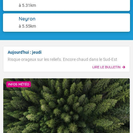
à 5.31km
Neyron
à 5.55km
Aujourd'hui : jeudi
Risque orageux sur les reliefs. Encore chaud dans le Sud-Est
LIRE LE BULLETIN
INFOS MÉTÉO