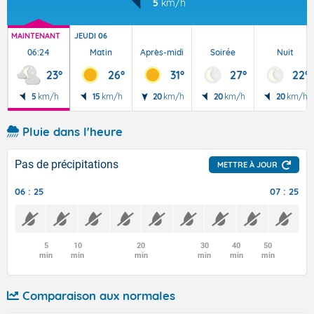
5
km/h
MAINTENANT
JEUDI 06
06:24
Matin
Après-midi
Soirée
Nuit
23°
26°
31°
27°
22°
5
km/h
15
km/h
20
km/h
20
km/h
20
km/h
Pluie dans l'heure
Pas de précipitations
METTRE À JOUR
06 : 25
07 : 25
5
10
20
30
40
50
min
min
min
min
min
min
Comparaison aux normales