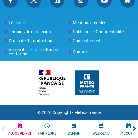
Légende
Mentions Légales
Témoins de connexion
Politique de Confidentialité
Droits de Reproduction
Consentement
Accessibilité : partiellement
Contact
conforme
© 2026 Copyright -
Météo-France
AUJOURD'HUI
PAR HEURE
DEMAIN
WEEK-END
7 JOURS