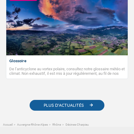
Glossaire
De l’anticyclone au vortex polaire, consultez notre glossaire météo et
climat. Non exhaustif, il est mis à jour régulièrement, au fil de nos
publications. Vous y trouverez également des liens utiles vers nos
contenus pédagogiques concernant les phénomènes
météorologiques et des informations scientifiques sur le
changement climatique.
PLUS D'ACTUALITÉS
Accueil
Auvergne-Rhône-Alpes
Rhône
Décines-Charpieu