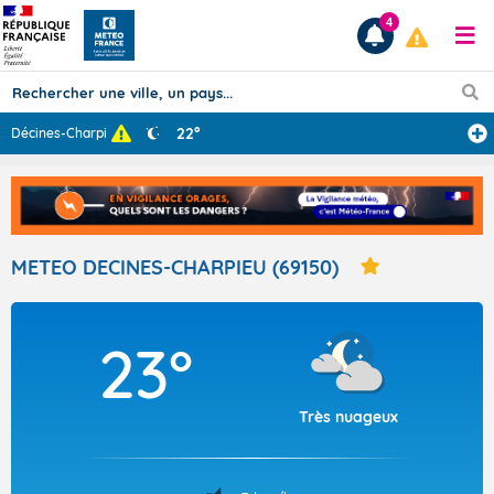
4
22°
Décines-Charpie
...
Prévisions
TOUS LES RÉSULTATS
METEO DECINES-CHARPIEU (69150)
Articles
23°
Très nuageux