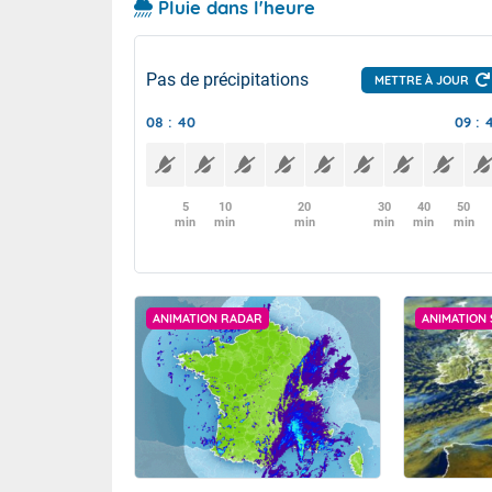
Pluie dans l'heure
Pas de précipitations
METTRE À JOUR
08 : 40
09 : 
5
10
20
30
40
50
min
min
min
min
min
min
ANIMATION RADAR
ANIMATION 