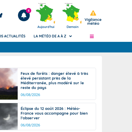
4
Vigilance
météo
Aujourd'hui
Demain
OS ACTUALITÉS
LA MÉTÉO DE A À Z
Articles
ngers
Feux de forêts : danger élevé à très
Phénomènes dangereux de J+2 à J+7
élevé persistant près de la
civile
Méditerranée, plus modéré sur le
Avertissement pluies intenses à l'échelle
reste du pays
des communes (Apic)
és
06/08/2026
Bulletins Marine
ateur de
Bulletins d'estimation du risque
Éclipse du 12 août 2026 : Météo-
d'avalanche
France vous accompagne pour bien
-pompier
l'observer
Météo des forêts
06/08/2026
Vigicrues