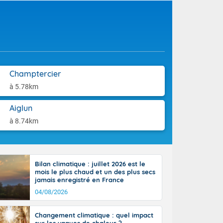
use. Le
aison.
ible. Des
n peu moins
t 25 à 30
0 à 35 degrés
rranéen.
Champtercier
à 5.78km
Aiglun
à 8.74km
Bilan climatique : juillet 2026 est le
mois le plus chaud et un des plus secs
jamais enregistré en France
04/08/2026
Changement climatique : quel impact