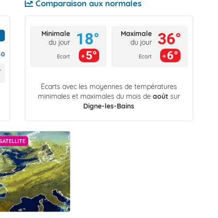
Comparaison aux normales
Minimale
Maximale
18°
36°
du jour
du jour
5°
6°
40
Ecart
Ecart
Écarts avec les moyennes de températures
minimales et maximales du mois de
août
sur
Digne-les-Bains
SATELLITE