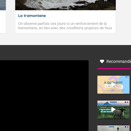
 maximales : 33 degrés.
e Sud-Ouest.
La tramontane
On observe parfois ces jours-ci un renforcement de la
tin.
tramontane, en lien avec des conditions propices de feux
de forêt. Mais qu'est-ce que la tramontane ? Quelles sont
le sans partage.
ses caractéristiques ? La tramontane est un vent
turbulent soufflant de secteur nord-ouest à nord, ou ouest
à nord-ouest, dans un secteur qui part du Roussillon à la
 minimales : 17 degrés.
vallée de l’Aude et à l’ouest de l’Hérault. L’étymologie de
ce vent vient du latin trasmontanus, signifiant au-delà des
 direction variable.
monts, en allusion aux régions montagneuses d’où
Recommandé
provient ce vent.
rès-midi.
 l'après-midi ; soleil ensuite.
 maximales : 34 degrés.
Ouest-Sud-Ouest généralement faible.
Fermer