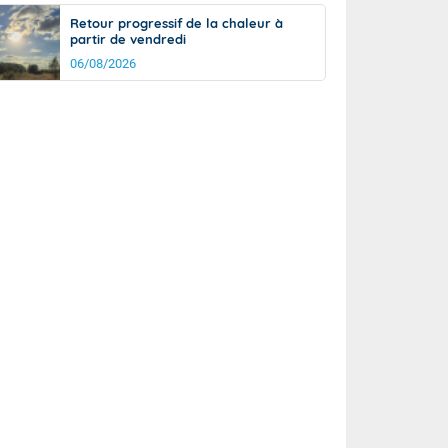
Retour progressif de la chaleur à
partir de vendredi
06/08/2026
rée
Nuit
25°
19°
km/h
5
km/h
km/h