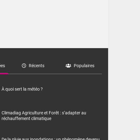
es
Récents
Populaires
À quoi sert la météo ?
Climadiag Agriculture et Forêt : s’adapter au
réchauffement climatique
De la pluie aux inondations : un phénomène devenu