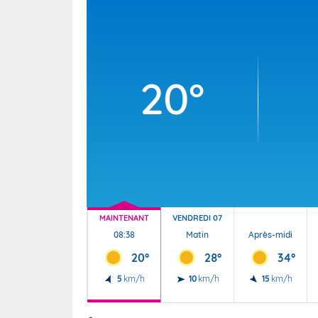
Wallis e
Grand fr
20°
MAINTENANT
VENDREDI 07
08:38
Matin
Après-midi
20°
28°
34°
5
km/h
10
km/h
15
km/h