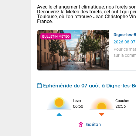
Avec le changement climatique, nos forêts sont
Découvrez la Météo des forêts, cet outil qui pe
Toulouse, où l'on retrouve Jean-Christophe Vi
France.
Digne-les-B
BULLETIN MÉTÉO
2026-08-07
Pour ce mat
sur la comm
température
Voici les tem
Pour ce matin
: 11/25 Paris
Clermont-Fd :
A 8 heures, l
hectopascals
Ephéméride du 07 août à Digne-les-B
Limoges : 17/
TENDANCE P
Lille : 12/26
Le soleil bril
Pour la sema
Lever
Coucher
Aujourd'hui 
06:30
20:53
La températur
Cette semain
Calme, enso
temps devrait 
Vent faible.
Tendance des
Gaétan
La journée s'
Pour cet aprè
2026 :
territoire. Se