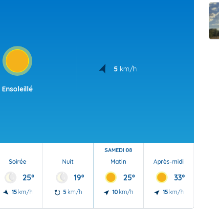
t Futuna
oid
5
km/h
Ensoleillé
SAMEDI 08
Soirée
Nuit
Matin
Après-midi
Soi
25°
19°
25°
33°
15
km/h
5
km/h
10
km/h
15
km/h
15
40 