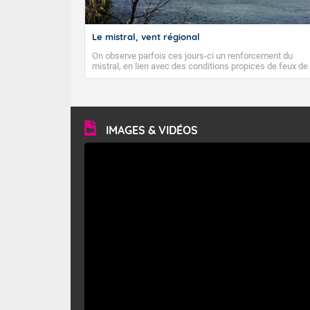
Températures
Vent faible d
Le mistral, vent régional
On observe parfois ces jours-ci un renforcement du
Pour lundi ma
mistral, en lien avec des conditions propices de feux de
forêt. Mais qu'est-ce que le mistral ? Quelles sont ses
Le soleil bril
caractéristiques ? Le mistral est un vent régional,
turbulent et généralement sec, pouvant souffler à une
vitesse moyenne de 50 km/h et atteindre 80 à 100 km/h
Températures
en rafales, parfois davantage. Il parcourt la basse vallée
du Rhône et la Provence et envahit le littoral
IMAGES & VIDÉOS
Vent faible de
méditerranéen à partir de la Camargue.
Pour lundi ap
Orage possible
Températures
Petit vent d'