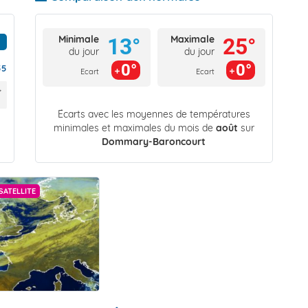
Minimale
Maximale
13°
25°
du jour
du jour
0°
0°
55
Ecart
Ecart
Écarts avec les moyennes de températures
minimales et maximales du mois de
août
sur
Dommary-Baroncourt
SATELLITE