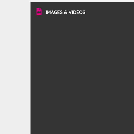
vitesse moyenne de 50 km/h et atteindre 80 à 100 km/h
en rafales, parfois davantage. Il parcourt la basse vallée
du Rhône et la Provence et envahit le littoral
IMAGES & VIDÉOS
méditerranéen à partir de la Camargue.