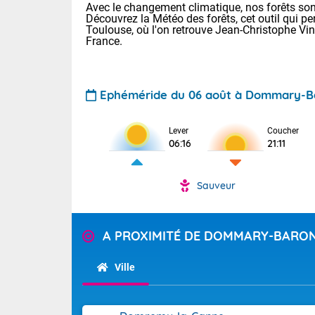
Avec le changement climatique, nos forêts sont
Découvrez la Météo des forêts, cet outil qui pe
Toulouse, où l'on retrouve Jean-Christophe Vi
France.
Ephéméride du 06 août à Dommary-B
Lever
Coucher
Voici les tem
06:16
21:11
28 Lyon : 31 
: 27 Nancy : 
31 Lille : 26 
Sauveur
TENDANCE P
Demain : ven
Pour la sema
A PROXIMITÉ DE DOMMARY-BARO
Calme, enso
Cette semain
La journée s'
temps devrait 
Ville
territoire. O
Tendance des
pyrénéennes, l
2026 :
alors que la 