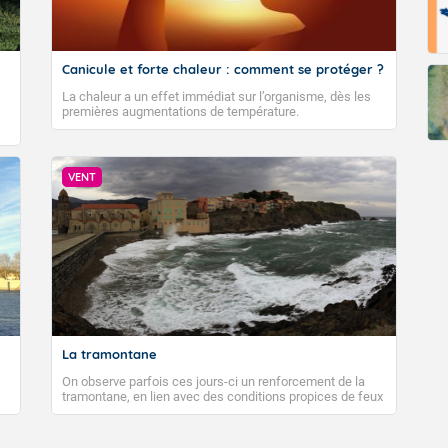
Canicule et forte chaleur : comment se protéger ?
La chaleur a un effet immédiat sur l’organisme, dès les
premières augmentations de température.
VENT
La tramontane
On observe parfois ces jours-ci un renforcement de la
tramontane, en lien avec des conditions propices de feux
de forêt. Mais qu'est-ce que la tramontane ? Quelles sont
ses caractéristiques ? La tramontane est un vent
turbulent soufflant de secteur nord-ouest à nord, ou ouest