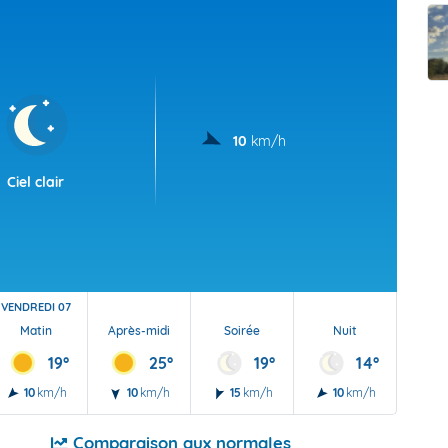
t Futuna
oid
10
km/h
Ciel clair
VENDREDI 07
Matin
Après-midi
Soirée
Nuit
19°
25°
19°
14°
10
km/h
10
km/h
15
km/h
10
km/h
Comparaison aux normales