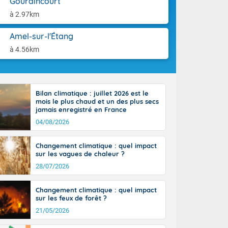
Gouraincourt
ttoral l'après-
aison.
n général, 14
à 2.97km
r
sse, il fait
Amel-sur-l'Étang
ouvent 30 à 35
à 4.56km
Bilan climatique : juillet 2026 est le
mois le plus chaud et un des plus secs
jamais enregistré en France
04/08/2026
Changement climatique : quel impact
sur les vagues de chaleur ?
28/07/2026
Changement climatique : quel impact
sur les feux de forêt ?
21/05/2026