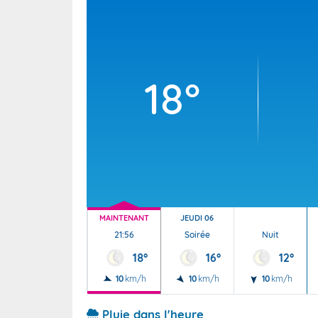
Wallis e
Grand fr
18°
MAINTENANT
JEUDI 06
21:56
Soirée
Nuit
18°
16°
12°
10
km/h
10
km/h
10
km/h
Pluie dans l'heure