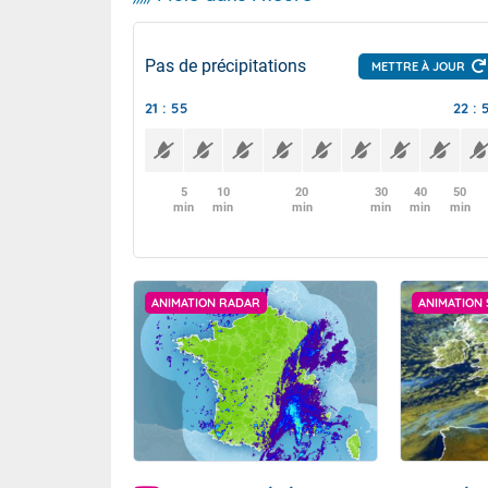
Pas de précipitations
METTRE À JOUR
21 : 55
22 : 
5
10
20
30
40
50
min
min
min
min
min
min
ANIMATION RADAR
ANIMATION 