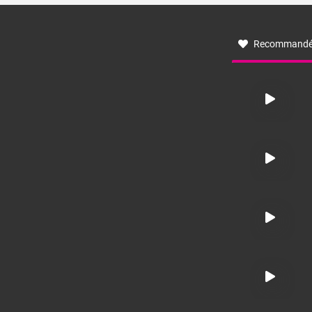
à nord-ouest, dans un secteur qui part du Roussillon à la
vallée de l’Aude et à l’ouest de l’Hérault. L’étymologie de
ce vent vient du latin trasmontanus, signifiant au-delà des
monts, en allusion aux régions montagneuses d’où
Recommandé
provient ce vent.