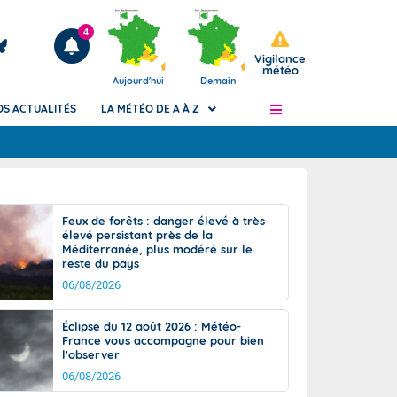
4
Vigilance
météo
Aujourd'hui
Demain
OS ACTUALITÉS
LA MÉTÉO DE A À Z
Articles
ngers
Feux de forêts : danger élevé à très
Phénomènes dangereux de J+2 à J+7
élevé persistant près de la
civile
Méditerranée, plus modéré sur le
Avertissement pluies intenses à l'échelle
reste du pays
des communes (Apic)
és
06/08/2026
Bulletins Marine
ateur de
Bulletins d'estimation du risque
Éclipse du 12 août 2026 : Météo-
d'avalanche
France vous accompagne pour bien
-pompier
l'observer
Météo des forêts
06/08/2026
Vigicrues