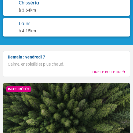
Chisséria
à 3.64km
Lains
à 4.15km
Demain : vendredi 7
Calme, ensoleillé et plus chaud.
LIRE LE BULLETIN
INFOS MÉTÉO