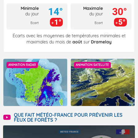
Minimale
Maximale
14°
30°
du jour
du jour
1°
5°
Ecart
Ecart
Écarts avec les moyennes de températures minimales et
maximales du mois de
août
sur
Dramelay
ANIMATION RADAR
ANIMATION SATELLITE
QUE FAIT MÉTÉO-FRANCE POUR PRÉVENIR LES
FEUX DE FORÊTS ?