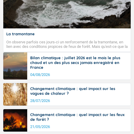
La tramontane
On observe parfois ces jours-ci un renforcement de la tramontane, en
lien avec des conditions propices de feux de forêt. Mais qu'est-ce que la
tramontane ? Quelles sont ses caractéristiques ? La tramontane est un
vent turbulent soufflant de secteur nord-ouest à nord, ou ouest à nord-
Bilan climatique : juillet 2026 est le mois le plus
ouest, dans un secteur qui part du Roussillon à la vallée de l’Aude et à
chaud et un des plus secs jamais enregistré en
l’ouest de l’Hérault. L’étymologie de ce vent vient du latin trasmontanus,
France
signifiant au-delà des monts, en allusion aux régions montagneuses
d’où provient ce vent.
04/08/2026
Changement climatique : quel impact sur les
vagues de chaleur ?
28/07/2026
Changement climatique : quel impact sur les feux
de forêt ?
21/05/2026