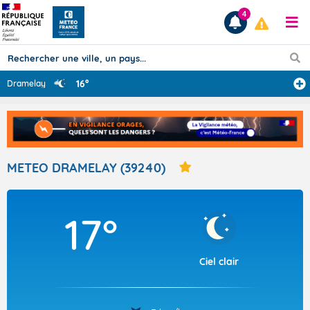
4
16°
Dramelay
Prévisions
TOUS LES RÉSULTATS
METEO DRAMELAY (39240)
Articles
17°
Ciel clair