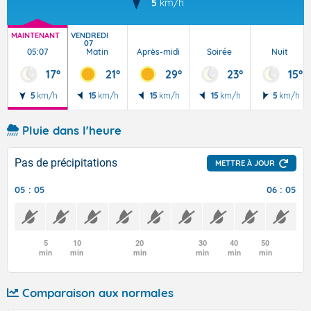
5
km/h
MAINTENANT
VENDREDI
07
05:07
Matin
Après-midi
Soirée
Nuit
17°
21°
29°
23°
15°
5
km/h
15
km/h
15
km/h
15
km/h
5
km/h
Pluie dans l'heure
Pas de précipitations
METTRE À JOUR
05 : 05
06 : 05
5
10
20
30
40
50
min
min
min
min
min
min
Comparaison aux normales