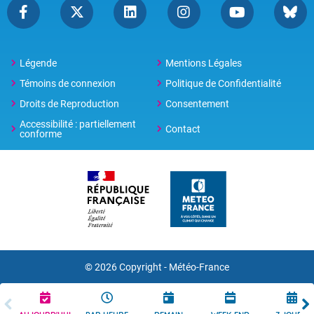
Légende
Mentions Légales
Témoins de connexion
Politique de Confidentialité
Droits de Reproduction
Consentement
Accessibilité : partiellement
Contact
conforme
© 2026 Copyright -
Météo-France