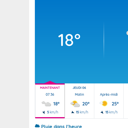
Wallis e
Grand fr
18°
MAINTENANT
JEUDI 06
07:36
Matin
Après-midi
18°
20°
25°
5
km/h
15
km/h
15
km/h
Pluie dans l'heure