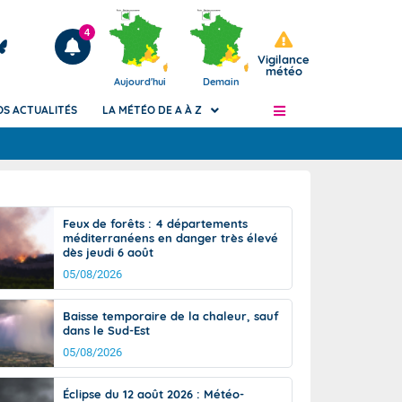
4
Vigilance
météo
Aujourd'hui
Demain
OS ACTUALITÉS
LA MÉTÉO DE A À Z
Articles
ngers
Feux de forêts : 4 départements
Phénomènes dangereux de J+2 à J+7
méditerranéens en danger très élevé
civile
dès jeudi 6 août
Avertissement pluies intenses à l'échelle
des communes (Apic)
05/08/2026
és
Bulletins Marine
Baisse temporaire de la chaleur, sauf
ateur de
Bulletins d'estimation du risque
dans le Sud-Est
d'avalanche
05/08/2026
-pompier
Météo des forêts
Vigicrues
Éclipse du 12 août 2026 : Météo-