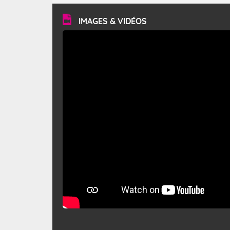
vitesse moyenne de 50 km/h et atteindre 80 à 100 km/h
en rafales, parfois davantage. Il parcourt la basse vallée
du Rhône et la Provence et envahit le littoral
IMAGES & VIDÉOS
méditerranéen à partir de la Camargue.