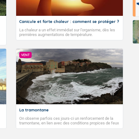
Canicule et forte chaleur : comment se protéger ?
La chaleur a un effet immédiat sur l’organisme, dès les
premières augmentations de température.
VENT
La tramontane
On observe parfois ces jours-ci un renforcement de la
tramontane, en lien avec des conditions propices de feux
de forêt. Mais qu'est-ce que la tramontane ? Quelles sont
ses caractéristiques ? La tramontane est un vent
turbulent soufflant de secteur nord-ouest à nord, ou ouest