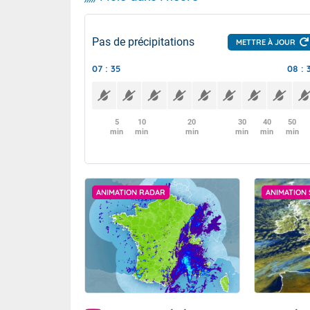
Pas de précipitations
METTRE À JOUR
07 : 35
08 : 
5
10
20
30
40
50
min
min
min
min
min
min
ANIMATION RADAR
ANIMATION 