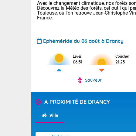
Avec le changement climatique, nos forêts sont
Découvrez la Météo des forêts, cet outil qui pe
Toulouse, où l'on retrouve Jean-Christophe Vi
France.
Ephéméride du 06 août à Drancy
Voici les tem
Lever
Coucher
06:31
21:23
Lyon : 33 Bia
25 Nancy : 29
30 Lille : 24 
Sauveur
Aujourd'hui : 
TENDANCE P
Risque ora
Pour la sema
A PROXIMITÉ DE DRANCY
Vigilance ora
Cette semain
devrait rester
Ville
(2A), Haute-C
(84). Sur le 
Tendance des
de journée, l
2026 :
Sur les crête