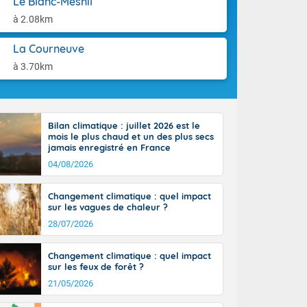
Le Blanc-Mesnil
aison.
n ensoleillée,
à 2.08km
 nuages
sionner une
La Courneuve
lpes
iques, le vent
à 3.70km
et tramontane
. Les
. Il fait 12 à
uages, elles
Bilan climatique : juillet 2026 est le
terranéen et
mois le plus chaud et un des plus secs
ste sur le
jamais enregistré en France
ales
04/08/2026
Rhône-Alpes à
 terres et 20
Changement climatique : quel impact
sur les vagues de chaleur ?
28/07/2026
Changement climatique : quel impact
sur les feux de forêt ?
21/05/2026