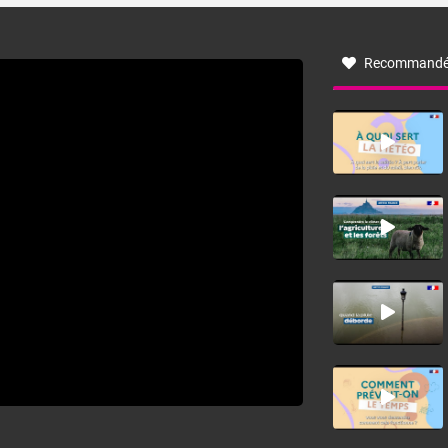
à nord-ouest, dans un secteur qui part du Roussillon à la
vallée de l’Aude et à l’ouest de l’Hérault. L’étymologie de
ce vent vient du latin trasmontanus, signifiant au-delà des
monts, en allusion aux régions montagneuses d’où
Recommandé
provient ce vent.