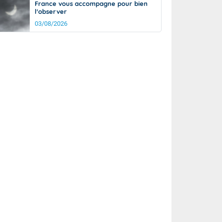
France vous accompagne pour bien
l'observer
03/08/2026
rée
Nuit
23°
17°
km/h
5
km/h