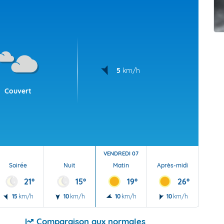
t Futuna
oid
5
km/h
Couvert
VENDREDI 07
Soirée
Nuit
Matin
Après-midi
Soi
21°
15°
19°
26°
15
km/h
10
km/h
10
km/h
10
km/h
20
Comparaison aux normales