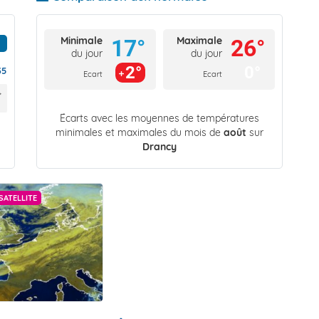
Minimale
Maximale
17°
26°
du jour
du jour
2°
0°
35
Ecart
Ecart
Écarts avec les moyennes de températures
minimales et maximales du mois de
août
sur
Drancy
SATELLITE