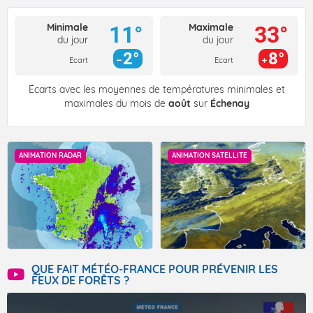
Minimale
Maximale
11°
33°
du jour
du jour
2°
8°
Ecart
Ecart
Écarts avec les moyennes de températures minimales et
maximales du mois de
août
sur
Échenay
ANIMATION RADAR
ANIMATION SATELLITE
QUE FAIT MÉTÉO-FRANCE POUR PRÉVENIR LES
FEUX DE FORÊTS ?