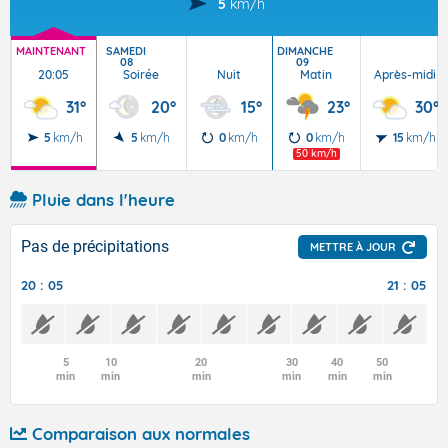
5
km/h
MAINTENANT
SAMEDI
DIMANCHE
08
09
20:05
Soirée
Nuit
Matin
Après-midi
31°
20°
15°
23°
30°
5
km/h
5
km/h
0
km/h
0
km/h
15
km/h
50 km/h
Pluie dans l'heure
Pas de précipitations
METTRE À JOUR
20 : 05
21 : 05
5
10
20
30
40
50
min
min
min
min
min
min
Comparaison aux normales