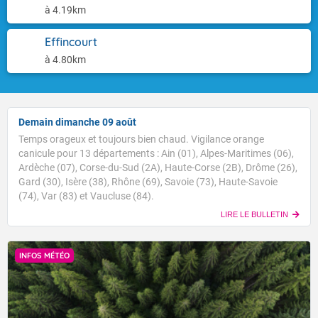
à 4.19km
Effincourt
à 4.80km
Demain dimanche 09 août
Temps orageux et toujours bien chaud. Vigilance orange
canicule pour 13 départements : Ain (01), Alpes-Maritimes (06),
Ardèche (07), Corse-du-Sud (2A), Haute-Corse (2B), Drôme (26),
Gard (30), Isère (38), Rhône (69), Savoie (73), Haute-Savoie
(74), Var (83) et Vaucluse (84).
LIRE LE BULLETIN
INFOS MÉTÉO