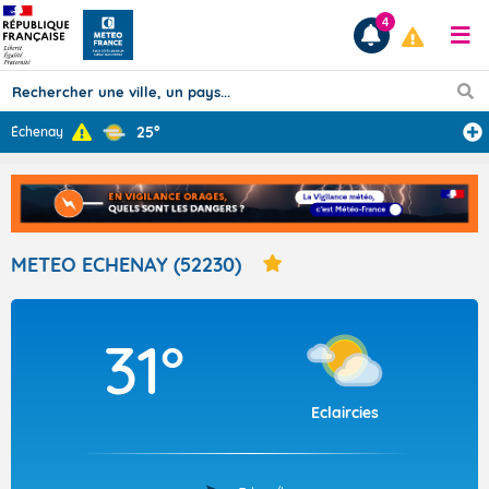
4
25°
Échenay
Prévisions
TOUS LES RÉSULTATS
METEO ECHENAY (52230)
Articles
31°
Eclaircies