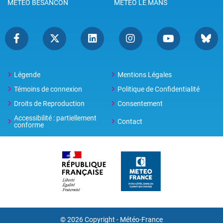
METEO BESANCON
METEO LE MANS
Légende
Mentions Légales
Témoins de connexion
Politique de Confidentialité
Droits de Reproduction
Consentement
Accessibilité : partiellement
Contact
conforme
© 2026 Copyright -
Météo-France