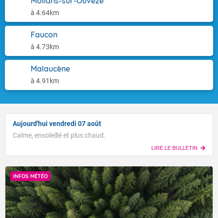
Mollans-sur-Ouvèze
à 4.64km
Faucon
à 4.73km
Malaucène
à 4.91km
Aujourd'hui vendredi 07 août
Calme, ensoleillé et plus chaud.
LIRE LE BULLETIN
INFOS MÉTÉO