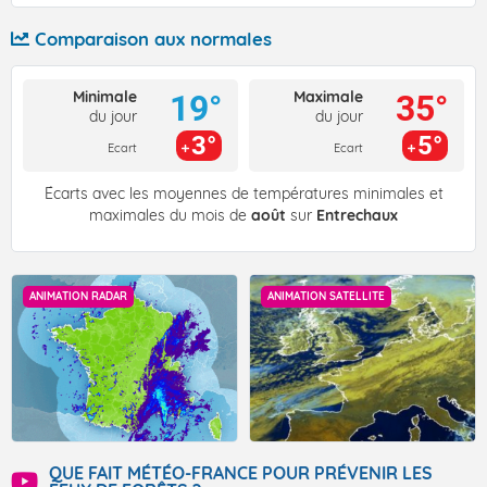
Comparaison aux normales
Minimale
Maximale
19°
35°
du jour
du jour
3°
5°
Ecart
Ecart
Écarts avec les moyennes de températures minimales et
maximales du mois de
août
sur
Entrechaux
ANIMATION RADAR
ANIMATION SATELLITE
QUE FAIT MÉTÉO-FRANCE POUR PRÉVENIR LES