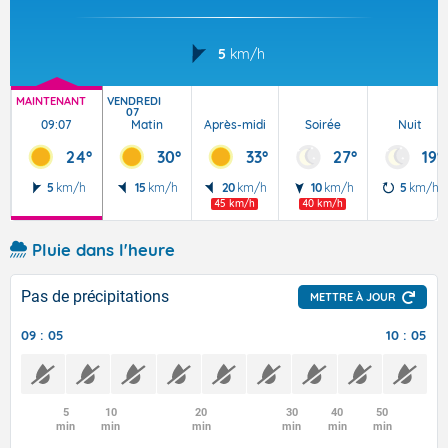
5
km/h
MAINTENANT
VENDREDI
07
09:07
Matin
Après-midi
Soirée
Nuit
24°
30°
33°
27°
19°
5
km/h
15
km/h
20
km/h
10
km/h
5
km/h
45 km/h
40 km/h
Pluie dans l'heure
Pas de précipitations
METTRE À JOUR
09 : 05
10 : 05
5
10
20
30
40
50
min
min
min
min
min
min