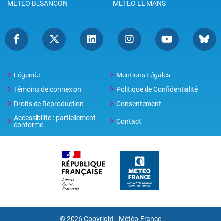
METEO BESANCON
METEO LE MANS
Légende
Mentions Légales
Témoins de connexion
Politique de Confidentialité
Droits de Reproduction
Consentement
Accessibilité : partiellement
Contact
conforme
© 2026 Copyright -
Météo-France