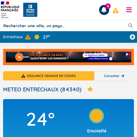
4
27°
Entrechaux
Prévisions
TOUS LES RÉSULTATS
VIGILANCE ORANGE EN COURS
Consulter
Articles
METEO ENTRECHAUX (84340)
24°
Ensoleillé