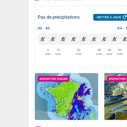
Pas de précipitations
METTRE À JOUR
03 : 30
04 : 
5
10
20
30
40
50
min
min
min
min
min
min
ANIMATION RADAR
ANIMATION 