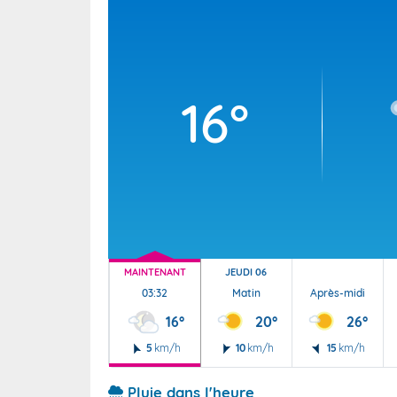
Wallis e
Grand fr
16°
MAINTENANT
JEUDI 06
03:32
Matin
Après-midi
16°
20°
26°
5
km/h
10
km/h
15
km/h
Pluie dans l'heure