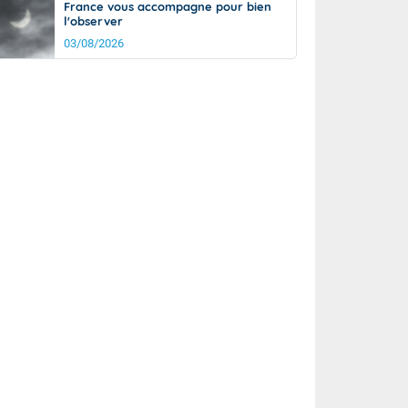
France vous accompagne pour bien
l'observer
03/08/2026
rée
Nuit
20°
12°
km/h
5
km/h