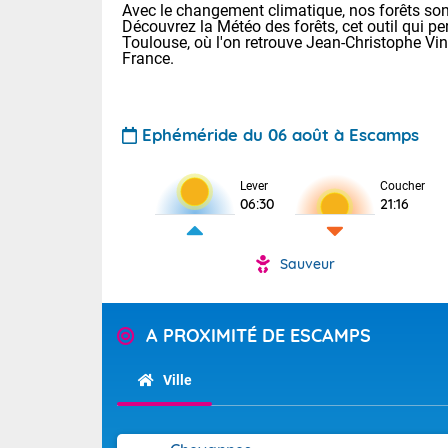
Avec le changement climatique, nos forêts sont
Découvrez la Météo des forêts, cet outil qui pe
Toulouse, où l'on retrouve Jean-Christophe Vi
France.
Ephéméride du 06 août à Escamps
Voici les tem
Lever
Coucher
06:30
21:16
Lyon : 32 Bia
25 Nancy : 28
31 Lille : 24 
Sauveur
Demain : jeud
TENDANCE P
Risque ora
Pour la sema
A PROXIMITÉ DE ESCAMPS
Vigilance ora
Cette semain
devrait rester
Ville
(2A), Haute-C
(84). Sur le 
Tendance des
de journée, l
2026 :
Sur les crête