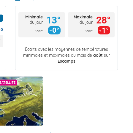
Minimale
Maximale
13°
28°
du jour
du jour
0°
1°
30
Ecart
Ecart
Écarts avec les moyennes de températures
minimales et maximales du mois de
août
sur
Escamps
SATELLITE