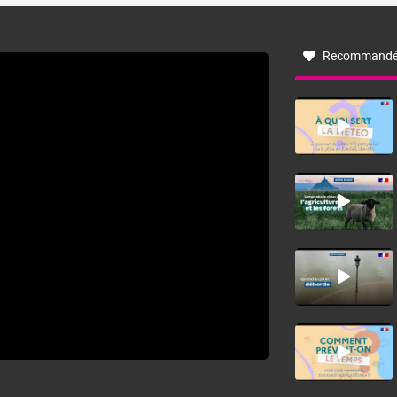
à nord-ouest, dans un secteur qui part du Roussillon à la
vallée de l’Aude et à l’ouest de l’Hérault. L’étymologie de
ce vent vient du latin trasmontanus, signifiant au-delà des
monts, en allusion aux régions montagneuses d’où
Recommandé
provient ce vent.