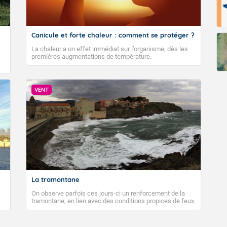
Canicule et forte chaleur : comment se protéger ?
La chaleur a un effet immédiat sur l’organisme, dès les
premières augmentations de température.
VENT
La tramontane
On observe parfois ces jours-ci un renforcement de la
tramontane, en lien avec des conditions propices de feux
de forêt. Mais qu'est-ce que la tramontane ? Quelles sont
ses caractéristiques ? La tramontane est un vent
turbulent soufflant de secteur nord-ouest à nord, ou ouest