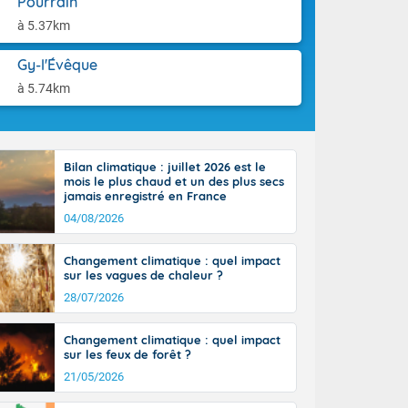
Pourrain
aison.
n ensoleillée,
à 5.37km
 nuages
sionner une
Gy-l'Évêque
lpes
iques, le vent
à 5.74km
et tramontane
. Les
. Il fait 12 à
uages, elles
Bilan climatique : juillet 2026 est le
terranéen et
mois le plus chaud et un des plus secs
ste sur le
jamais enregistré en France
ales
04/08/2026
Rhône-Alpes à
 terres et 20
Changement climatique : quel impact
sur les vagues de chaleur ?
28/07/2026
Changement climatique : quel impact
sur les feux de forêt ?
21/05/2026