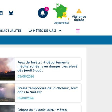
4
Vigilance
météo
Aujourd'hui
OS ACTUALITÉS
LA MÉTÉO DE A À Z
Articles
ngers
Feux de forêts : 4 départements
Phénomènes dangereux de J+2 à J+7
méditerranéens en danger très élevé
civile
dès jeudi 6 août
Avertissement pluies intenses à l'échelle
des communes (Apic)
05/08/2026
és
Bulletins Marine
Baisse temporaire de la chaleur, sauf
ateur de
Bulletins d'estimation du risque
dans le Sud-Est
d'avalanche
05/08/2026
-pompier
Météo des forêts
Vigicrues
Éclipse du 12 août 2026 : Météo-