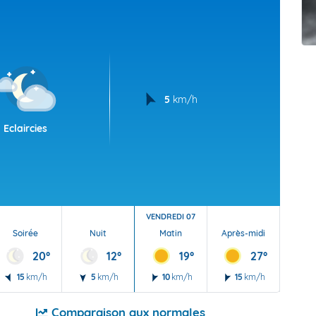
t Futuna
oid
5
km/h
Eclaircies
VENDREDI 07
Soirée
Nuit
Matin
Après-midi
Soi
20°
12°
19°
27°
15
km/h
5
km/h
10
km/h
15
km/h
15
Comparaison aux normales