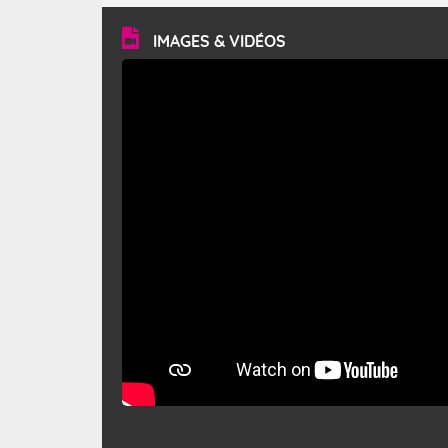
vitesse moyenne de 50 km/h et atteindre 80 à 100 km/h
en rafales, parfois davantage. Il parcourt la basse vallée
du Rhône et la Provence et envahit le littoral
IMAGES & VIDÉOS
méditerranéen à partir de la Camargue.