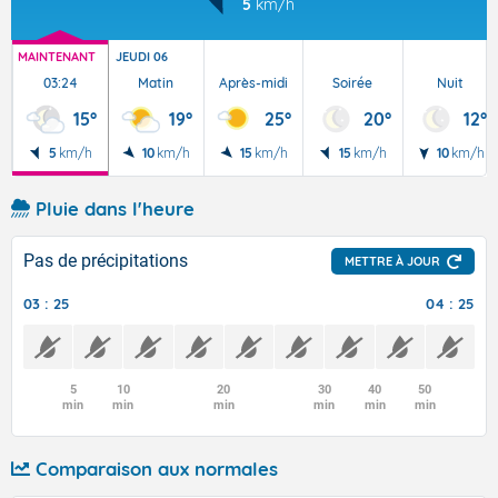
5
km/h
MAINTENANT
JEUDI 06
03:24
Matin
Après-midi
Soirée
Nuit
15°
19°
25°
20°
12°
5
km/h
10
km/h
15
km/h
15
km/h
10
km/h
Pluie dans l'heure
Pas de précipitations
METTRE À JOUR
03 : 25
04 : 25
5
10
20
30
40
50
min
min
min
min
min
min
Comparaison aux normales