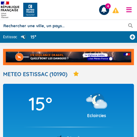
4
15°
Estissac
Prévisions
TOUS LES RÉSULTATS
METEO ESTISSAC (10190)
Articles
15°
Eclaircies