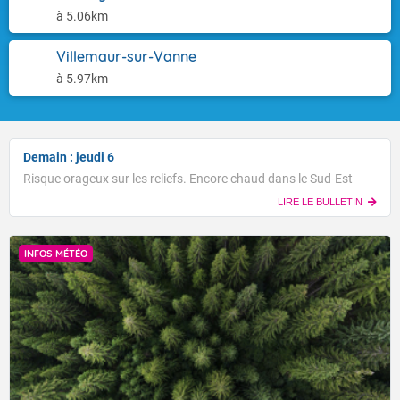
à 5.06km
Villemaur-sur-Vanne
à 5.97km
Demain : jeudi 6
Risque orageux sur les reliefs. Encore chaud dans le Sud-Est
LIRE LE BULLETIN
INFOS MÉTÉO