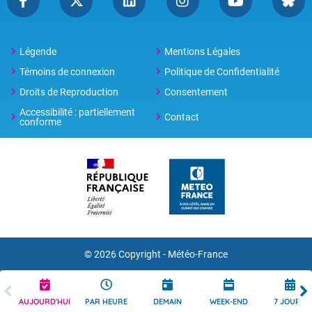
Légende
Mentions Légales
Témoins de connexion
Politique de Confidentialité
Droits de Reproduction
Consentement
Accessibilité : partiellement
Contact
conforme
© 2026 Copyright -
Météo-France
AUJOURD'HUI
PAR HEURE
DEMAIN
WEEK-END
7 JOURS