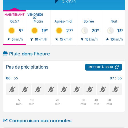
5
km/h
MAINTENANT
VENDREDI
07
06:57
Matin
Après-midi
Soirée
Nuit
9°
19°
27°
20°
13°
5
km/h
10
km/h
15
km/h
15
km/h
10
km/h
Pluie dans l'heure
Pas de précipitations
METTRE À JOUR
06 : 55
07 : 55
5
10
20
30
40
50
min
min
min
min
min
min
Comparaison aux normales