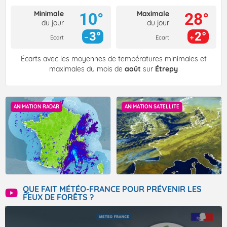
Minimale
Maximale
10°
28°
du jour
du jour
3°
2°
Ecart
Ecart
Écarts avec les moyennes de températures minimales et
maximales du mois de
août
sur
Étrepy
ANIMATION RADAR
ANIMATION SATELLITE
QUE FAIT MÉTÉO-FRANCE POUR PRÉVENIR LES
FEUX DE FORÊTS ?