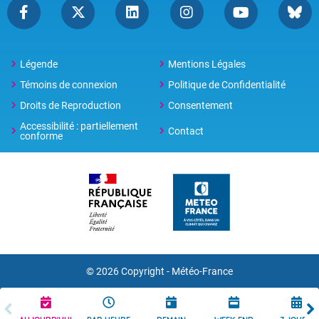
Légende
Mentions Légales
Témoins de connexion
Politique de Confidentialité
Droits de Reproduction
Consentement
Accessibilité : partiellement
Contact
conforme
© 2026 Copyright -
Météo-France