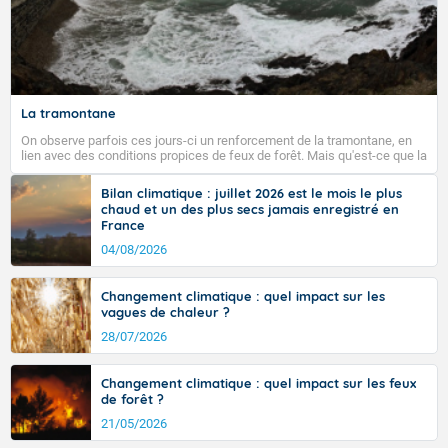
La tramontane
On observe parfois ces jours-ci un renforcement de la tramontane, en
lien avec des conditions propices de feux de forêt. Mais qu'est-ce que la
tramontane ? Quelles sont ses caractéristiques ? La tramontane est un
vent turbulent soufflant de secteur nord-ouest à nord, ou ouest à nord-
Bilan climatique : juillet 2026 est le mois le plus
ouest, dans un secteur qui part du Roussillon à la vallée de l’Aude et à
chaud et un des plus secs jamais enregistré en
l’ouest de l’Hérault. L’étymologie de ce vent vient du latin trasmontanus,
France
signifiant au-delà des monts, en allusion aux régions montagneuses
d’où provient ce vent.
04/08/2026
Changement climatique : quel impact sur les
vagues de chaleur ?
28/07/2026
Changement climatique : quel impact sur les feux
de forêt ?
21/05/2026