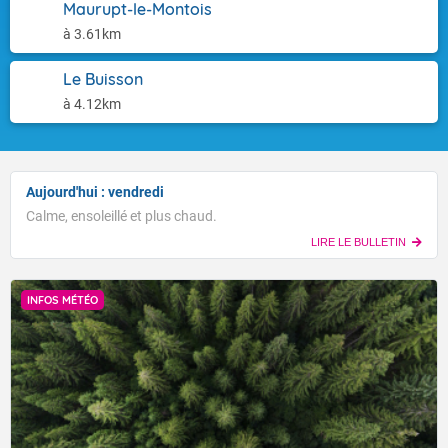
Maurupt-le-Montois
à 3.61km
Le Buisson
à 4.12km
Aujourd'hui : vendredi
Calme, ensoleillé et plus chaud.
LIRE LE BULLETIN
INFOS MÉTÉO