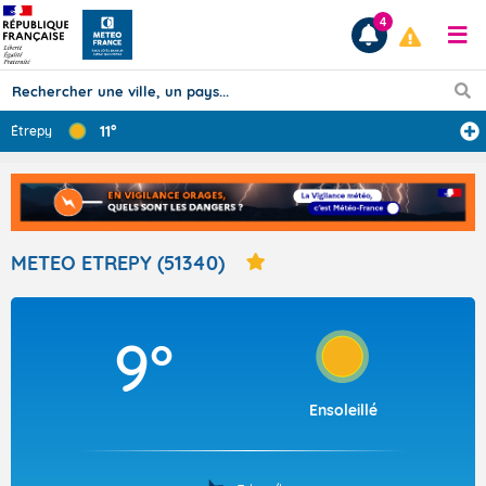
4
11°
Étrepy
Prévisions
TOUS LES RÉSULTATS
METEO ETREPY (51340)
Articles
9°
Ensoleillé