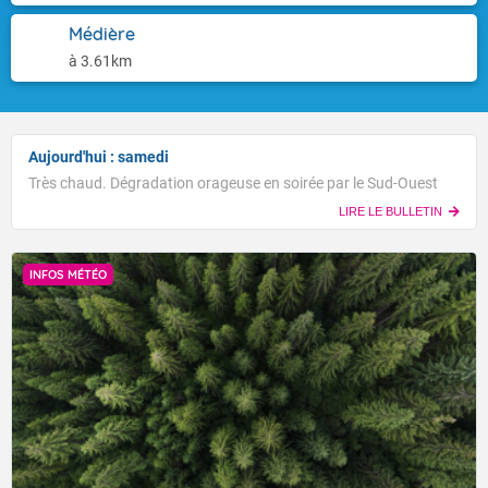
Médière
à 3.61km
Aujourd'hui : samedi
Très chaud. Dégradation orageuse en soirée par le Sud-Ouest
LIRE LE BULLETIN
INFOS MÉTÉO
Voici les températures maximales prévues pour le