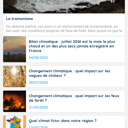
La tramontane
On observe parfois ces jours-ci un renforcement de la tramontane, en
lien avec des conditions propices de feux de forêt. Mais qu'est-ce que la
tramontane ? Quelles sont ses caractéristiques ? La tramontane est un
vent turbulent soufflant de secteur nord-ouest à nord, ou ouest à nord-
Bilan climatique : juillet 2026 est le mois le plus
ouest, dans un secteur qui part du Roussillon à la vallée de l’Aude et à
chaud et un des plus secs jamais enregistré en
l’ouest de l’Hérault. L’étymologie de ce vent vient du latin trasmontanus,
France
signifiant au-delà des monts, en allusion aux régions montagneuses
d’où provient ce vent.
04/08/2026
Changement climatique : quel impact sur les
vagues de chaleur ?
28/07/2026
Changement climatique : quel impact sur les feux
de forêt ?
21/05/2026
Quel climat futur dans votre région ?
13/05/2026