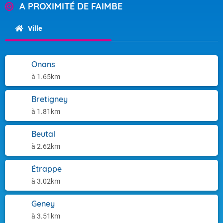
A PROXIMITÉ DE FAIMBE
Ville
Onans
à 1.65km
Bretigney
à 1.81km
Beutal
à 2.62km
Étrappe
à 3.02km
Geney
à 3.51km