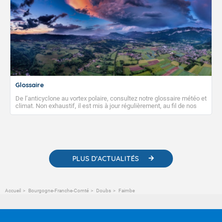
Glossaire
De l’anticyclone au vortex polaire, consultez notre glossaire météo et
climat. Non exhaustif, il est mis à jour régulièrement, au fil de nos
publications. Vous y trouverez également des liens utiles vers nos
contenus pédagogiques concernant les phénomènes
météorologiques et des informations scientifiques sur le
changement climatique.
PLUS D'ACTUALITÉS
Accueil
Bourgogne-Franche-Comté
Doubs
Faimbe