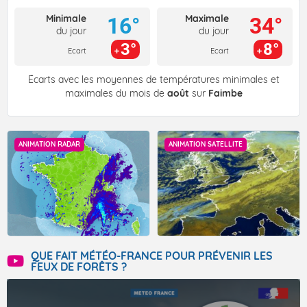
Minimale
Maximale
16°
34°
du jour
du jour
3°
8°
Ecart
Ecart
Écarts avec les moyennes de températures minimales et
maximales du mois de
août
sur
Faimbe
ANIMATION RADAR
ANIMATION SATELLITE
QUE FAIT MÉTÉO-FRANCE POUR PRÉVENIR LES
FEUX DE FORÊTS ?