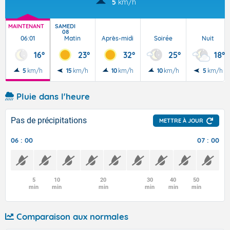
5
km/h
MAINTENANT
SAMEDI
08
06:01
Matin
Après-midi
Soirée
Nuit
16°
23°
32°
25°
18°
5
km/h
15
km/h
10
km/h
10
km/h
5
km/h
Pluie dans l'heure
Pas de précipitations
METTRE À JOUR
06 : 00
07 : 00
5
10
20
30
40
50
min
min
min
min
min
min
Comparaison aux normales