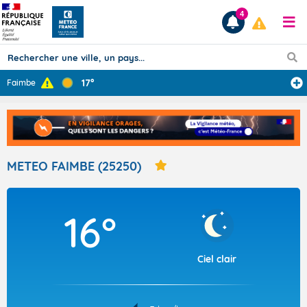
4
17°
Faimbe
Prévisions
TOUS LES RÉSULTATS
METEO FAIMBE (25250)
Articles
16°
Ciel clair