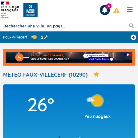
4
25°
Faux-Villecerf
Prévisions
TOUS LES RÉSULTATS
METEO FAUX-VILLECERF (10290)
Articles
26°
Peu nuageux