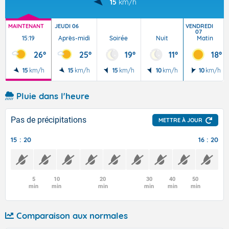
15
km/h
MAINTENANT
JEUDI 06
VENDREDI
07
15:19
Après-midi
Soirée
Nuit
Matin
26°
25°
19°
11°
18°
15
km/h
15
km/h
15
km/h
10
km/h
10
km/h
Pluie dans l'heure
Pas de précipitations
METTRE À JOUR
15 : 20
16 : 20
5
10
20
30
40
50
min
min
min
min
min
min
Comparaison aux normales