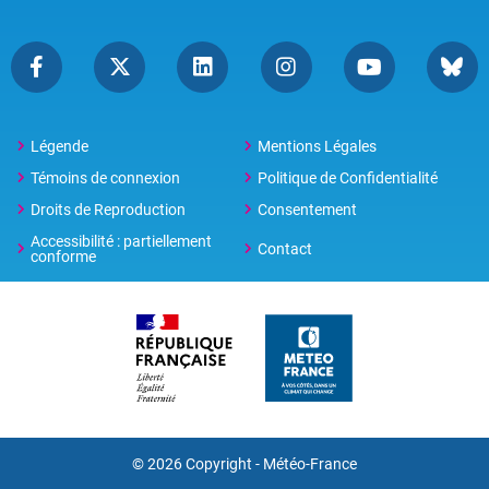
Légende
Mentions Légales
Témoins de connexion
Politique de Confidentialité
Droits de Reproduction
Consentement
Accessibilité : partiellement
Contact
conforme
© 2026 Copyright -
Météo-France