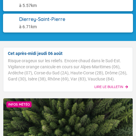
à 5.57km
Dierrey-Saint-Pierre
à 6.71km
Cet après-midi jeudi 06 août
Risque orageux sur les reliefs. Encore chaud dans le Sud-Est.
Vigilance orange canicule en cours sur Alpes-Maritimes (06),
Ardèche (07), Corse-du-Sud (2A), Haute-Corse (2B), Drôme (26),
Gard (30), Isère (38), Rhône (69), Var (83), Vaucluse (84).
LIRE LE BULLETIN
INFOS MÉTÉO