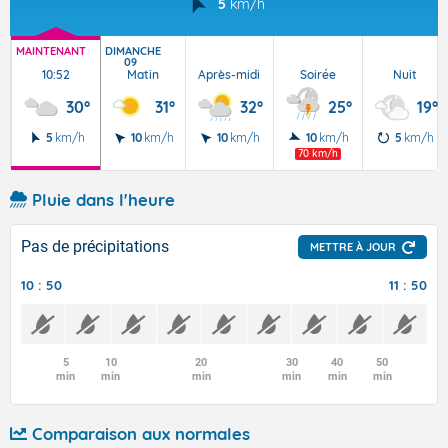
5
km/h
MAINTENANT
DIMANCHE
09
10:52
Matin
Après-midi
Soirée
Nuit
30°
31°
32°
25°
19°
5
km/h
10
km/h
10
km/h
10
km/h
5
km/h
70 km/h
Pluie dans l'heure
Pas de précipitations
METTRE À JOUR
10 : 50
11 : 50
5
10
20
30
40
50
min
min
min
min
min
min
Comparaison aux normales