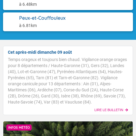
à 6.48km
Peux-et-Couffouleux
à 6.81km
Cet après-midi dimanche 09 août
Temps orageux et toujours bien chaud. Vigilance orange orages
pour 8 départements / Haute-Garonne (31), Gers (32), Landes
(40), Lot-et-Garonne (47), Pyrénées-Atlantiques (64), Hautes-
Pyrénées (65), Tarn (81) et Tarn-et-Garonne (82). Vigilance
orange canicule pour 13 départements : Ain (01), Alpes-
Maritimes (06), Ardèche (07), Corse-du-Sud (2A), Haute-Corse
(2B), Drôme (26), Gard (30), Isère (38), Rhône (69), Savoie (73),
Haute-Savoie (74), Var (83) et Vaucluse (84).
LIRE LE BULLETIN
INFOS MÉTÉO