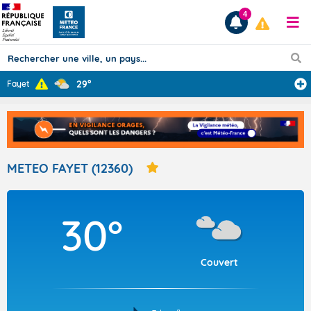
4
29°
Fayet
Prévisions
TOUS LES RÉSULTATS
METEO FAYET (12360)
Articles
30°
Couvert