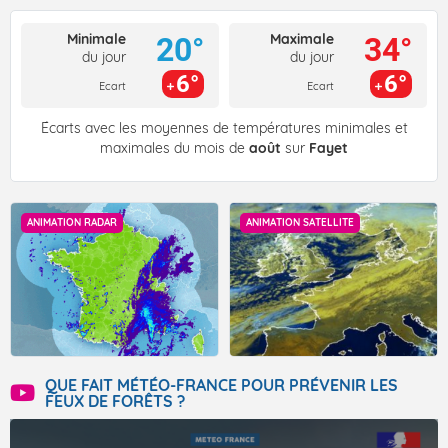
Minimale
Maximale
20°
34°
du jour
du jour
6°
6°
Ecart
Ecart
Écarts avec les moyennes de températures minimales et
maximales du mois de
août
sur
Fayet
ANIMATION RADAR
ANIMATION SATELLITE
QUE FAIT MÉTÉO-FRANCE POUR PRÉVENIR LES
FEUX DE FORÊTS ?