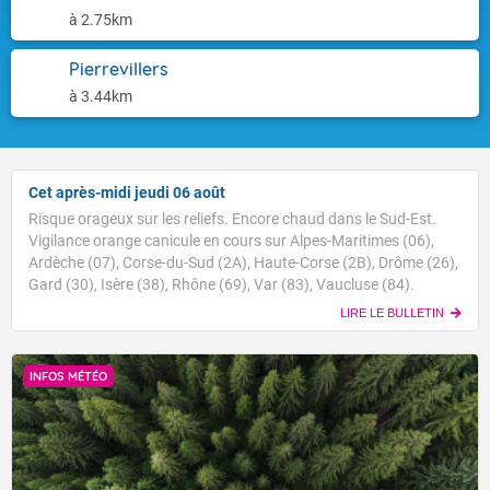
à 2.75km
Pierrevillers
à 3.44km
Cet après-midi jeudi 06 août
Risque orageux sur les reliefs. Encore chaud dans le Sud-Est.
Vigilance orange canicule en cours sur Alpes-Maritimes (06),
Ardèche (07), Corse-du-Sud (2A), Haute-Corse (2B), Drôme (26),
Gard (30), Isère (38), Rhône (69), Var (83), Vaucluse (84).
LIRE LE BULLETIN
INFOS MÉTÉO