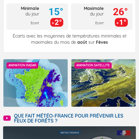
Minimale
Maximale
15°
26°
du jour
du jour
2°
1°
Ecart
Ecart
Écarts avec les moyennes de températures minimales et
maximales du mois de
août
sur
Fèves
ANIMATION RADAR
ANIMATION SATELLITE
QUE FAIT MÉTÉO-FRANCE POUR PRÉVENIR LES
FEUX DE FORÊTS ?