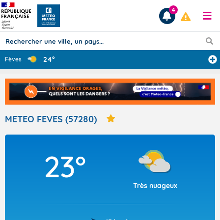
4
24°
Fèves
Prévisions
TOUS LES RÉSULTATS
METEO FEVES (57280)
Articles
23°
Très nuageux