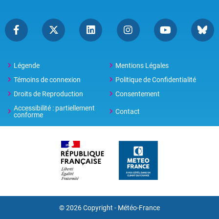
Légende
Mentions Légales
Témoins de connexion
Politique de Confidentialité
Droits de Reproduction
Consentement
Accessibilité : partiellement
Contact
conforme
© 2026 Copyright -
Météo-France