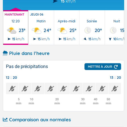
15
km/h
MAINTENANT
JEUDI 06
12:20
Matin
Après-midi
Soirée
Nuit
23°
24°
25°
20°
15°
15
km/h
15
km/h
15
km/h
15
km/h
10
km/h
Pluie dans l'heure
Pas de précipitations
METTRE À JOUR
12 : 20
13 : 20
5
10
20
30
40
50
min
min
min
min
min
min
Comparaison aux normales