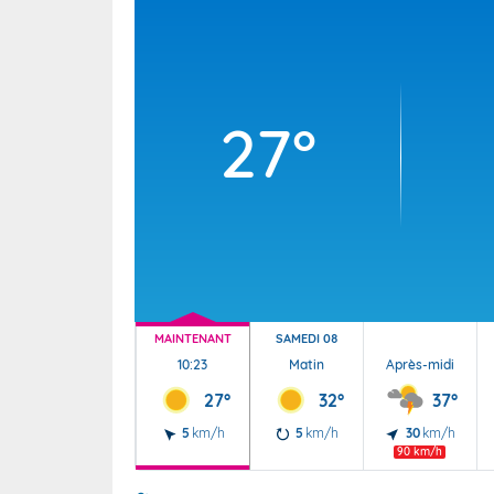
Wallis e
Grand fr
27°
MAINTENANT
SAMEDI 08
10:23
Matin
Après-midi
27°
32°
37°
5
km/h
5
km/h
30
km/h
90 km/h