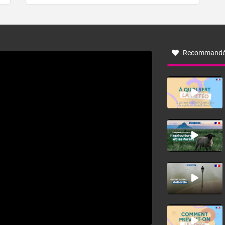
de forêt. Mais qu'est-ce que la tramontane ? Quelles sont
ses caractéristiques ? La tramontane est un vent
turbulent soufflant de secteur nord-ouest à nord, ou ouest
à nord-ouest, dans un secteur qui part du Roussillon à la
vallée de l’Aude et à l’ouest de l’Hérault. L’étymologie de
ce vent vient du latin trasmontanus, signifiant au-delà des
monts, en allusion aux régions montagneuses d’où
Recommandé
provient ce vent.