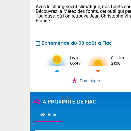
Avec le changement climatique, nos forêts sont
Découvrez la Météo des forêts, cet outil qui pe
Toulouse, où l'on retrouve Jean-Christophe Vi
France.
Ephéméride du 08 août à Fiac
Voici les tem
Lever
Coucher
: 22/28 Paris
06:49
21:08
Clermont-Fd :
Limoges : 24/
Lille : 22/29
Dominique
TENDANCE P
Cet après-mi
Pour la sema
Très chaud
A PROXIMITÉ DE FIAC
départemen
Au niveau du 
températures 
Maritimes 
Ville
(26), Gard 
Tendance des
(83), et Vau
2026 :