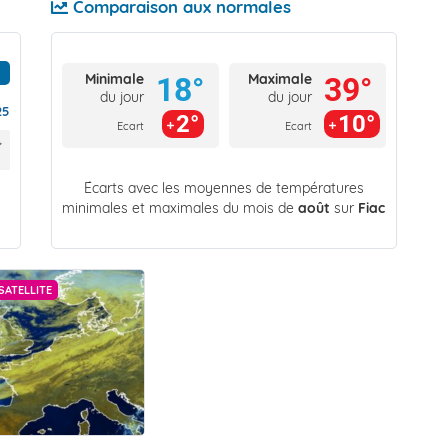
Comparaison aux normales
Minimale
Maximale
18°
39°
du jour
du jour
25
2°
10°
Ecart
Ecart
Écarts avec les moyennes de températures
minimales et maximales du mois de
août
sur
Fiac
SATELLITE