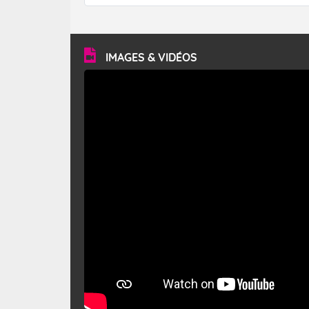
forêt. Mais qu'est-ce que le mistral ? Quelles sont ses
caractéristiques ? Le mistral est un vent régional,
turbulent et généralement sec, pouvant souffler à une
vitesse moyenne de 50 km/h et atteindre 80 à 100 km/h
en rafales, parfois davantage. Il parcourt la basse vallée
du Rhône et la Provence et envahit le littoral
IMAGES & VIDÉOS
méditerranéen à partir de la Camargue.