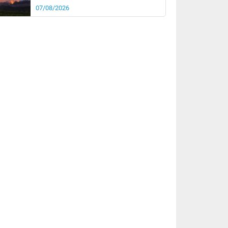
07/08/2026
rée
Nuit
28°
22°
km/h
10
km/h
km/h