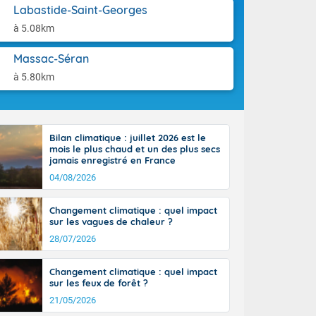
st du pays en
aison.
Labastide-Saint-Georges
que sur la
à 5.08km
, la chaine
 par
Massac-Séran
ure nuageuse
n seconde
à 5.80km
e Midi-
u-Charentes.
 90 km/h. Les
 30 degrés
Bilan climatique : juillet 2026 est le
e, avec 34 à
mois le plus chaud et un des plus secs
s, et 39 à 40
jamais enregistré en France
04/08/2026
Changement climatique : quel impact
sur les vagues de chaleur ?
28/07/2026
e-Aquitaine,
'Île-de-
Changement climatique : quel impact
isolés
sur les feux de forêt ?
maritimes sont
21/05/2026
 ondées sont