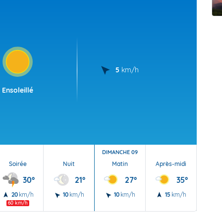
t Futuna
oid
5
km/h
Ensoleillé
DIMANCHE 09
Soirée
Nuit
Matin
Après-midi
Soi
30°
21°
27°
35°
20
km/h
10
km/h
10
km/h
15
km/h
30
60 km/h
90 