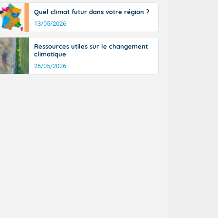
tinée, un peu
Quel climat futur dans votre région ?
ud du pays en
13/05/2026
tique. Des
ers le Jura et
ancs de
Ressources utiles sur le changement
t lumineux et
climatique
nise sur le
26/05/2026
ipitations en
km/h. Côté
mprises entre
 17 en Anjou.
açade
des pointes