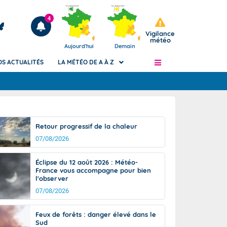
4
Vigilance
météo
Aujourd'hui
Demain
OS ACTUALITÉS
LA MÉTÉO DE A À Z
Articles
ngers
Retour progressif de la chaleur
Phénomènes dangereux de J+2 à J+7
07/08/2026
civile
Avertissement pluies intenses à l'échelle
des communes (Apic)
és
Éclipse du 12 août 2026 : Météo-
Bulletins Marine
France vous accompagne pour bien
l'observer
ateur de
Bulletins d'estimation du risque
d'avalanche
07/08/2026
-pompier
Météo des forêts
Feux de forêts : danger élevé dans le
Vigicrues
Sud