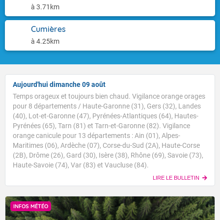
à 3.71km
Cumières
à 4.25km
Aujourd'hui dimanche 09 août
Temps orageux et toujours bien chaud. Vigilance orange orages
pour 8 départements / Haute-Garonne (31), Gers (32), Landes
(40), Lot-et-Garonne (47), Pyrénées-Atlantiques (64), Hautes-
Pyrénées (65), Tarn (81) et Tarn-et-Garonne (82). Vigilance
orange canicule pour 13 départements : Ain (01), Alpes-
Maritimes (06), Ardèche (07), Corse-du-Sud (2A), Haute-Corse
(2B), Drôme (26), Gard (30), Isère (38), Rhône (69), Savoie (73),
Haute-Savoie (74), Var (83) et Vaucluse (84).
LIRE LE BULLETIN
INFOS MÉTÉO