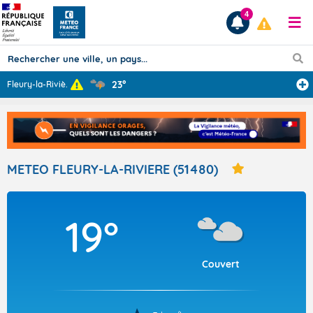
4
23°
Fleury-la-Riviè
...
Prévisions
TOUS LES RÉSULTATS
METEO FLEURY-LA-RIVIERE (51480)
Articles
19°
Couvert