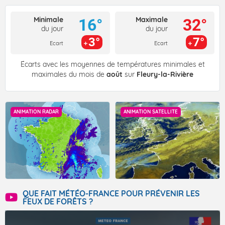
Minimale
Maximale
16°
32°
du jour
du jour
3°
7°
Ecart
Ecart
Écarts avec les moyennes de températures minimales et
maximales du mois de
août
sur
Fleury-la-Rivière
ANIMATION RADAR
ANIMATION SATELLITE
QUE FAIT MÉTÉO-FRANCE POUR PRÉVENIR LES
FEUX DE FORÊTS ?