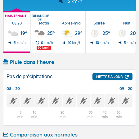
5
km/h
MAINTENANT
DIMANCHE
09
08:20
Matin
Après-midi
Soirée
Nuit
19°
25°
29°
25°
20°
5
km/h
0
km/h
10
km/h
10
km/h
5
km/h
50 km/h
Pluie dans l'heure
Pas de précipitations
METTRE À JOUR
08 : 20
09 : 20
5
10
20
30
40
50
min
min
min
min
min
min
Comparaison aux normales