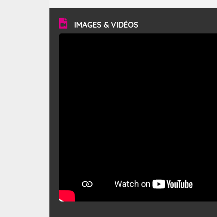
turbulent et généralement sec, pouvant souffler à une
vitesse moyenne de 50 km/h et atteindre 80 à 100 km/h
en rafales, parfois davantage. Il parcourt la basse vallée
du Rhône et la Provence et envahit le littoral
IMAGES & VIDÉOS
méditerranéen à partir de la Camargue.