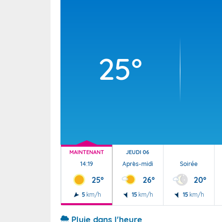
Wallis e
Grand fr
25°
MAINTENANT
JEUDI 06
14:19
Après-midi
Soirée
25°
26°
20°
5
km/h
15
km/h
15
km/h
Pluie dans l'heure