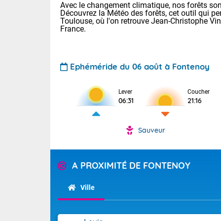
Avec le changement climatique, nos forêts sont
Découvrez la Météo des forêts, cet outil qui pe
Toulouse, où l'on retrouve Jean-Christophe Vi
France.
Ephéméride du 06 août à Fontenoy
Voici les tem
Lever
Coucher
06:31
21:16
: 18/23 Paris
Clermont-Fd :
Limoges : 20/
Sauveur
Lille : 19/24
TENDANCE P
Cet après-mid
Pour la sema
A PROXIMITÉ DE FONTENOY
Risque orag
orange cani
Cette semain
temps devrait 
du-Sud (2A)
Ville
(69), Var (8
Tendance des
2026 :
Sur le Sud-Oue