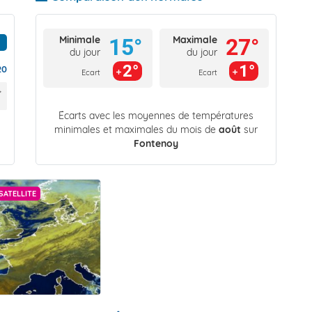
Minimale
Maximale
15°
27°
du jour
du jour
2°
1°
20
Ecart
Ecart
Écarts avec les moyennes de températures
minimales et maximales du mois de
août
sur
Fontenoy
SATELLITE