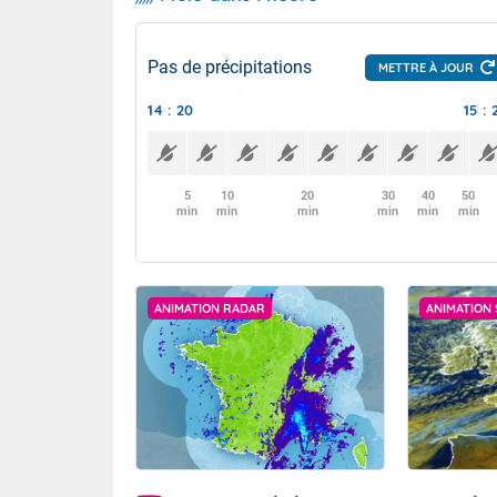
Pas de précipitations
METTRE À JOUR
14 : 20
15 : 
5
10
20
30
40
50
min
min
min
min
min
min
ANIMATION RADAR
ANIMATION 