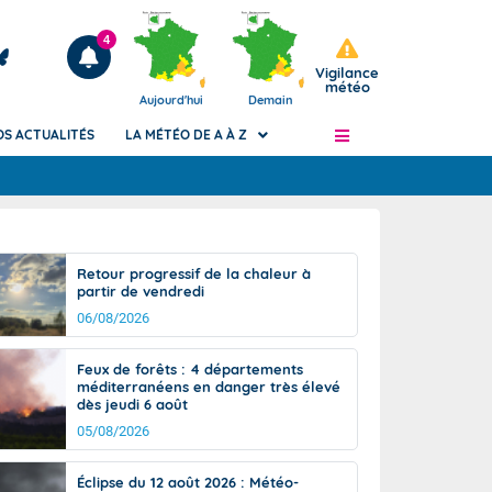
4
Vigilance
météo
Aujourd'hui
Demain
OS ACTUALITÉS
LA MÉTÉO DE A À Z
Articles
ngers
Retour progressif de la chaleur à
Phénomènes dangereux de J+2 à J+7
partir de vendredi
civile
Avertissement pluies intenses à l'échelle
06/08/2026
des communes (Apic)
és
Bulletins Marine
Feux de forêts : 4 départements
méditerranéens en danger très élevé
ateur de
Bulletins d'estimation du risque
dès jeudi 6 août
d'avalanche
05/08/2026
-pompier
Météo des forêts
Vigicrues
Éclipse du 12 août 2026 : Météo-