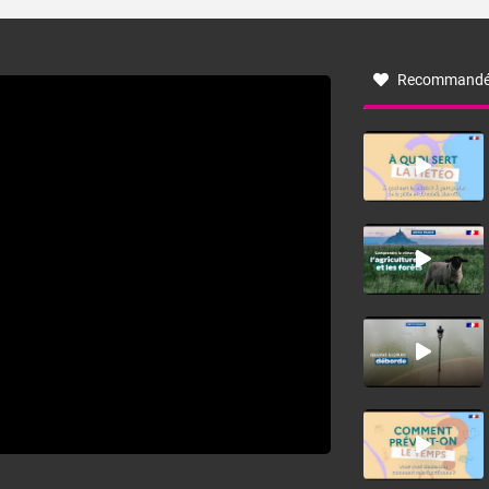
turbulent soufflant de secteur nord-ouest à nord, ou ouest
à nord-ouest, dans un secteur qui part du Roussillon à la
vallée de l’Aude et à l’ouest de l’Hérault. L’étymologie de
ce vent vient du latin trasmontanus, signifiant au-delà des
monts, en allusion aux régions montagneuses d’où
Recommandé
provient ce vent.