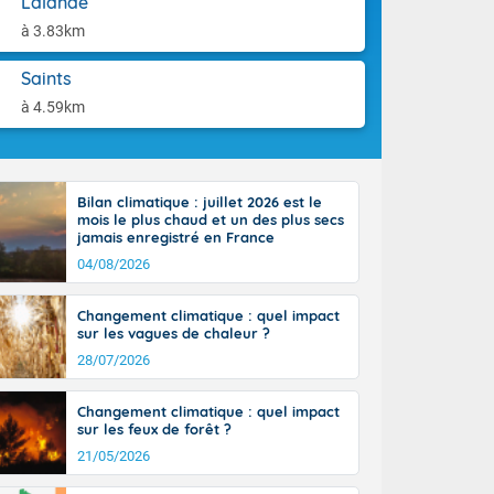
Lalande
tes
aison.
 possible sur
à 3.83km
e, avec des
bourgeonnent
Saints
rse sur le sud
à 4.59km
 sur la
d à nord-ouest
 entre 50 et
ur résiste sur
Bilan climatique : juillet 2026 est le
imales
mois le plus chaud et un des plus secs
Rhône-Alpes à
jamais enregistré en France
 terres et 20
04/08/2026
Changement climatique : quel impact
sur les vagues de chaleur ?
28/07/2026
ble du
Changement climatique : quel impact
es
sur les feux de forêt ?
u'à 50-60 km/h
21/05/2026
ilent les
ttoral l'après-