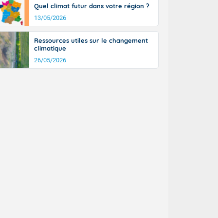
Quel climat futur dans votre région ?
n général, 14
r
13/05/2026
sse, il fait
ouvent 30 à 35
Ressources utiles sur le changement
climatique
26/05/2026