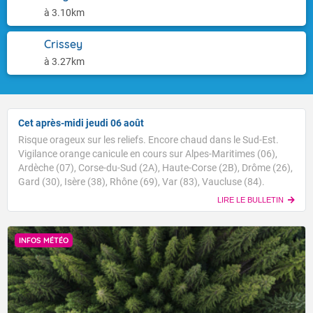
à 3.10km
Crissey
à 3.27km
Cet après-midi jeudi 06 août
Risque orageux sur les reliefs. Encore chaud dans le Sud-Est.
Vigilance orange canicule en cours sur Alpes-Maritimes (06),
Ardèche (07), Corse-du-Sud (2A), Haute-Corse (2B), Drôme (26),
Gard (30), Isère (38), Rhône (69), Var (83), Vaucluse (84).
LIRE LE BULLETIN
INFOS MÉTÉO