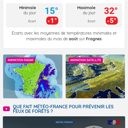
Minimale
Maximale
15°
32°
du jour
du jour
1°
5°
Ecart
Ecart
Écarts avec les moyennes de températures minimales et
maximales du mois de
août
sur
Fragnes
ANIMATION RADAR
ANIMATION SATELLITE
QUE FAIT MÉTÉO-FRANCE POUR PRÉVENIR LES
FEUX DE FORÊTS ?