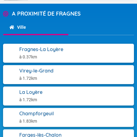
A PROXIMITÉ DE FRAGNES
Ville
Fragnes-La Loyère
à 0.37km
Virey-le-Grand
à 1.72km
La Loyère
à 1.72km
Champforgeuil
à 1.83km
Farges-lès-Chalon