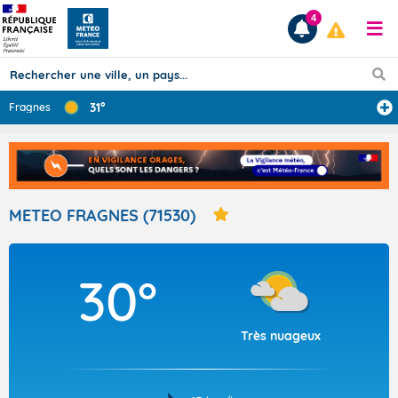
4
31°
Fragnes
Prévisions
TOUS LES RÉSULTATS
METEO FRAGNES (71530)
Articles
30°
Très nuageux