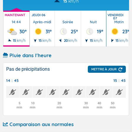
15
km/h
MAINTENANT
JEUDI 06
VENDREDI
07
14:44
Après-midi
Soirée
Nuit
Matin
30°
31°
25°
19°
23°
15
km/h
15
km/h
20
km/h
15
km/h
15
km/h
Pluie dans l'heure
Pas de précipitations
METTRE À JOUR
14 : 45
15 : 45
5
10
20
30
40
50
min
min
min
min
min
min
Comparaison aux normales