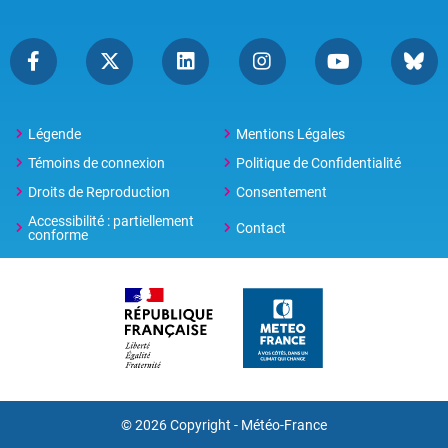
Légende
Mentions Légales
Témoins de connexion
Politique de Confidentialité
Droits de Reproduction
Consentement
Accessibilité : partiellement
Contact
conforme
© 2026 Copyright -
Météo-France