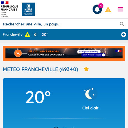
4
20°
Francheville
Prévisions
TOUS LES RÉSULTATS
METEO FRANCHEVILLE (69340)
Articles
20°
Ciel clair