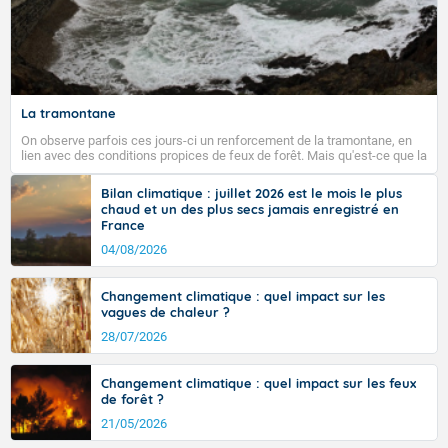
La tramontane
On observe parfois ces jours-ci un renforcement de la tramontane, en
lien avec des conditions propices de feux de forêt. Mais qu'est-ce que la
tramontane ? Quelles sont ses caractéristiques ? La tramontane est un
vent turbulent soufflant de secteur nord-ouest à nord, ou ouest à nord-
Bilan climatique : juillet 2026 est le mois le plus
ouest, dans un secteur qui part du Roussillon à la vallée de l’Aude et à
chaud et un des plus secs jamais enregistré en
l’ouest de l’Hérault. L’étymologie de ce vent vient du latin trasmontanus,
France
signifiant au-delà des monts, en allusion aux régions montagneuses
d’où provient ce vent.
04/08/2026
Changement climatique : quel impact sur les
vagues de chaleur ?
28/07/2026
Changement climatique : quel impact sur les feux
de forêt ?
21/05/2026