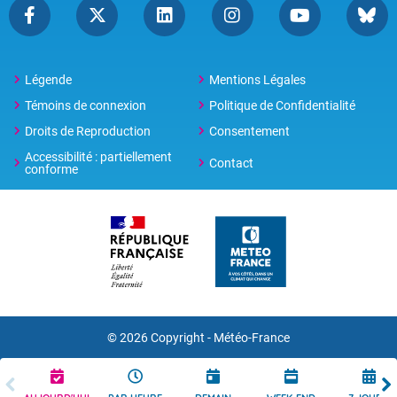
Légende
Mentions Légales
Témoins de connexion
Politique de Confidentialité
Droits de Reproduction
Consentement
Accessibilité : partiellement
Contact
conforme
© 2026 Copyright -
Météo-France