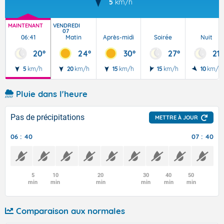
5
km/h
MAINTENANT
VENDREDI
07
06:41
Matin
Après-midi
Soirée
Nuit
20°
24°
30°
27°
21°
5
km/h
20
km/h
15
km/h
15
km/h
10
km/h
Pluie dans l'heure
Pas de précipitations
METTRE À JOUR
06 : 40
07 : 40
5
10
20
30
40
50
min
min
min
min
min
min
Comparaison aux normales