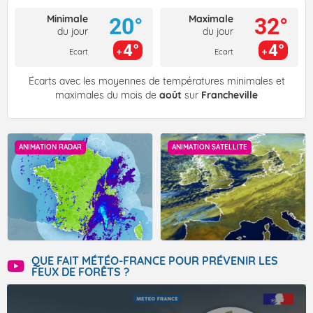
Minimale
Maximale
20°
32°
du jour
du jour
4°
4°
Ecart
Ecart
Écarts avec les moyennes de températures minimales et
maximales du mois de
août
sur
Francheville
ANIMATION RADAR
ANIMATION SATELLITE
QUE FAIT MÉTÉO-FRANCE POUR PRÉVENIR LES
FEUX DE FORÊTS ?