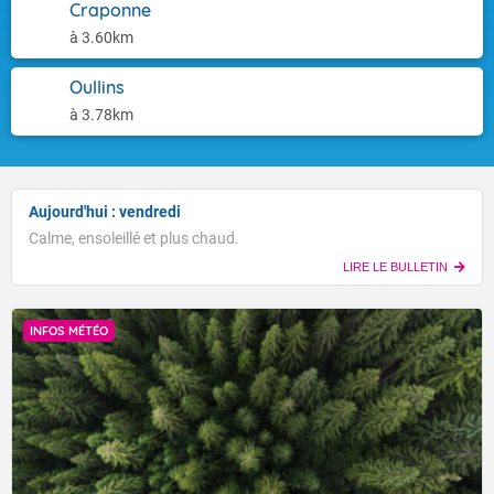
Craponne
à 3.60km
Oullins
à 3.78km
Aujourd'hui : vendredi
Calme, ensoleillé et plus chaud.
LIRE LE BULLETIN
INFOS MÉTÉO