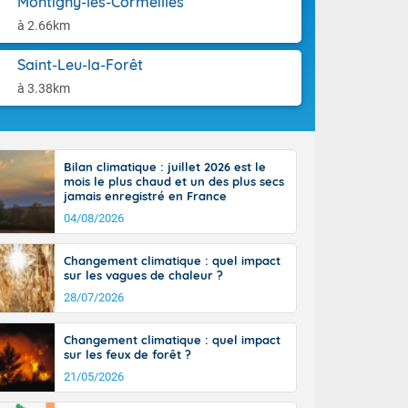
Montigny-lès-Cormeilles
st du pays en
aison.
que sur la
à 2.66km
, la chaine
 par
Saint-Leu-la-Forêt
ure nuageuse
à 3.38km
n seconde
e Midi-
u-Charentes.
 90 km/h. Les
Bilan climatique : juillet 2026 est le
 30 degrés
mois le plus chaud et un des plus secs
e, avec 34 à
jamais enregistré en France
s, et 39 à 40
04/08/2026
Changement climatique : quel impact
sur les vagues de chaleur ?
28/07/2026
e-Aquitaine,
Changement climatique : quel impact
'Île-de-
sur les feux de forêt ?
isolés
21/05/2026
maritimes sont
 ondées sont