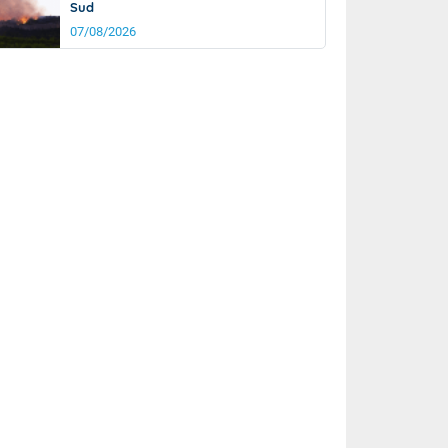
Sud
07/08/2026
it
19°
km/h