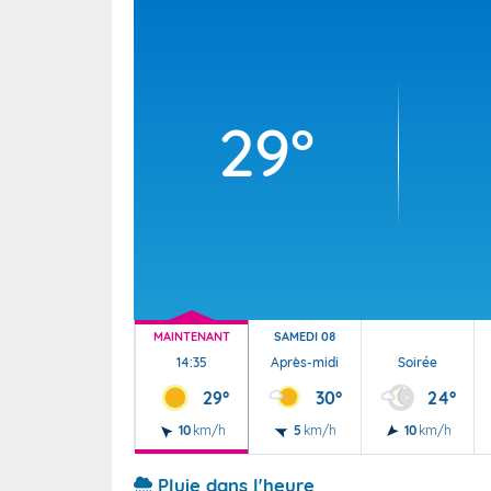
Wallis e
Grand fr
29°
MAINTENANT
SAMEDI 08
14:35
Après-midi
Soirée
29°
30°
24°
10
km/h
5
km/h
10
km/h
Pluie dans l'heure