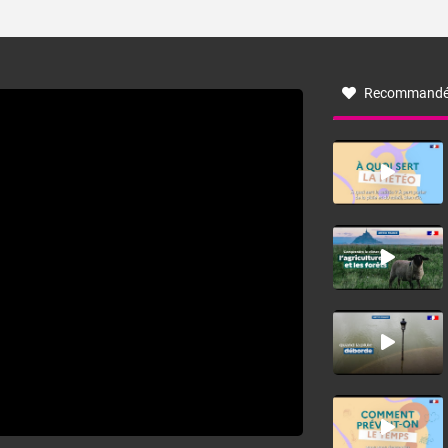
ses caractéristiques ? La tramontane est un vent
turbulent soufflant de secteur nord-ouest à nord, ou ouest
à nord-ouest, dans un secteur qui part du Roussillon à la
vallée de l’Aude et à l’ouest de l’Hérault. L’étymologie de
ce vent vient du latin trasmontanus, signifiant au-delà des
monts, en allusion aux régions montagneuses d’où
Recommandé
provient ce vent.