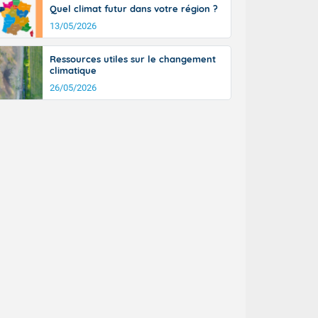
tinée, un peu
Quel climat futur dans votre région ?
ud du pays en
13/05/2026
tique. Des
ers le Jura et
Ressources utiles sur le changement
ancs de
climatique
t lumineux et
26/05/2026
nise sur le
ipitations en
km/h. Côté
mprises entre
 17 en Anjou.
açade
des pointes