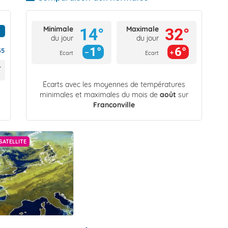
Minimale
Maximale
14°
32°
du jour
du jour
1°
6°
35
Ecart
Ecart
Écarts avec les moyennes de températures
minimales et maximales du mois de
août
sur
Franconville
SATELLITE