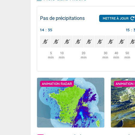
Pas de précipitations
METTRE À JOUR
14 : 35
15 : 
5
10
20
30
40
50
min
min
min
min
min
min
ANIMATION RADAR
ANIMATION 