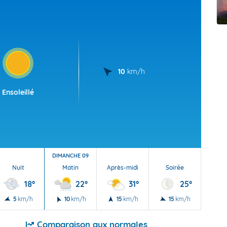
t Futuna
oid
10
km/h
Ensoleillé
DIMANCHE 09
Nuit
Matin
Après-midi
Soirée
Nu
18°
22°
31°
25°
5
km/h
10
km/h
15
km/h
15
km/h
5
Comparaison aux normales