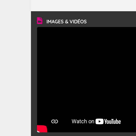
caractéristiques ? Le mistral est un vent régional,
turbulent et généralement sec, pouvant souffler à une
vitesse moyenne de 50 km/h et atteindre 80 à 100 km/h
en rafales, parfois davantage. Il parcourt la basse vallée
du Rhône et la Provence et envahit le littoral
IMAGES & VIDÉOS
méditerranéen à partir de la Camargue.