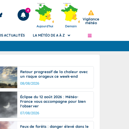
4
Vigilance
météo
Aujourd'hui
Demain
OS ACTUALITÉS
LA MÉTÉO DE A À Z
Articles
ngers
Retour progressif de la chaleur avec
Phénomènes dangereux de J+2 à J+7
un risque orageux ce week-end
civile
Avertissement pluies intenses à l'échelle
08/08/2026
des communes (Apic)
és
Bulletins Marine
Éclipse du 12 août 2026 : Météo-
France vous accompagne pour bien
ateur de
Bulletins d'estimation du risque
l'observer
d'avalanche
07/08/2026
-pompier
Météo des forêts
Vigicrues
Feux de forêts : danger élevé dans le