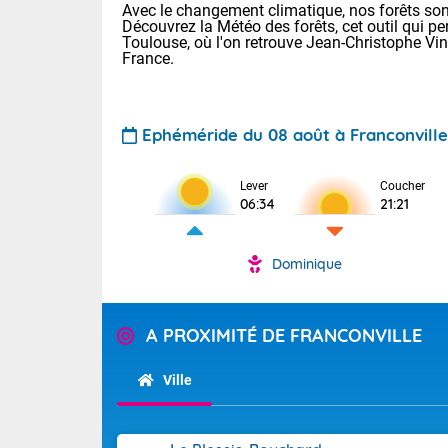
Avec le changement climatique, nos forêts sont
Découvrez la Météo des forêts, cet outil qui pe
Toulouse, où l'on retrouve Jean-Christophe Vi
France.
Ephéméride du 08 août à Franconville
Voici les tem
Lever
Coucher
06:34
21:21
: 22/28 Paris
Clermont-Fd :
Limoges : 24/
Dominique
Lille : 22/29
TENDANCE P
Cet après-mi
Pour la sema
A PROXIMITÉ DE FRANCONVILLE
Très chaud
départemen
Au niveau du 
températures 
Maritimes 
Ville
(26), Gard 
Tendance des
(83), et Vau
2026 :