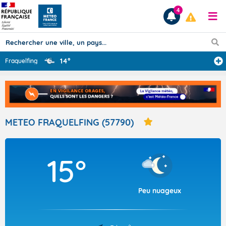
4
14°
Fraquelfing
Prévisions
TOUS LES RÉSULTATS
METEO FRAQUELFING (57790)
Articles
15°
Peu nuageux