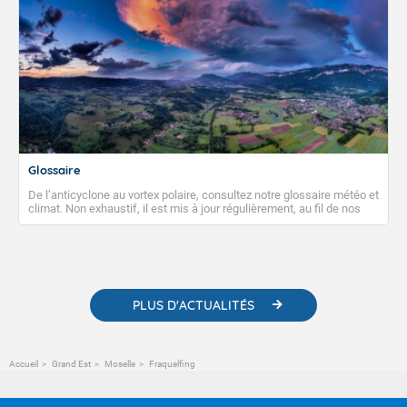
Glossaire
De l’anticyclone au vortex polaire, consultez notre glossaire météo et
climat. Non exhaustif, il est mis à jour régulièrement, au fil de nos
publications. Vous y trouverez également des liens utiles vers nos
contenus pédagogiques concernant les phénomènes
météorologiques et des informations scientifiques sur le
changement climatique.
PLUS D'ACTUALITÉS
Accueil
Grand Est
Moselle
Fraquelfing