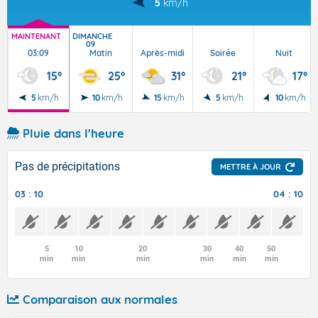
5
km/h
MAINTENANT
DIMANCHE
09
03:09
Matin
Après-midi
Soirée
Nuit
15°
25°
31°
21°
17°
5
km/h
10
km/h
15
km/h
5
km/h
10
km/h
Pluie dans l'heure
Pas de précipitations
METTRE À JOUR
03 : 10
04 : 10
5
10
20
30
40
50
min
min
min
min
min
min
Comparaison aux normales