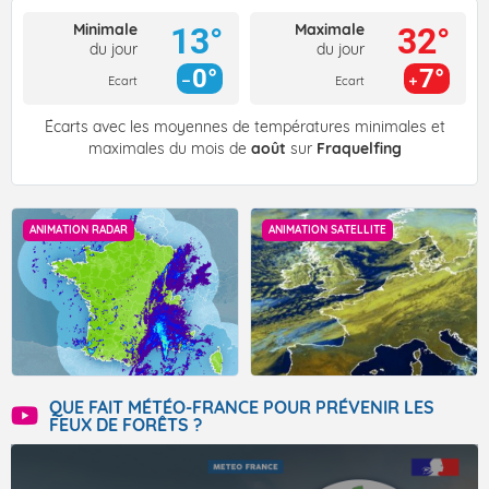
Minimale
Maximale
13°
32°
du jour
du jour
0°
7°
Ecart
Ecart
Écarts avec les moyennes de températures minimales et
maximales du mois de
août
sur
Fraquelfing
ANIMATION RADAR
ANIMATION SATELLITE
QUE FAIT MÉTÉO-FRANCE POUR PRÉVENIR LES
FEUX DE FORÊTS ?