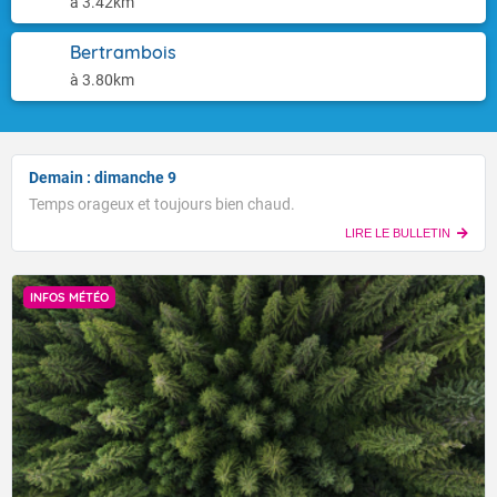
à 3.42km
Bertrambois
à 3.80km
Demain : dimanche 9
Temps orageux et toujours bien chaud.
LIRE LE BULLETIN
INFOS MÉTÉO