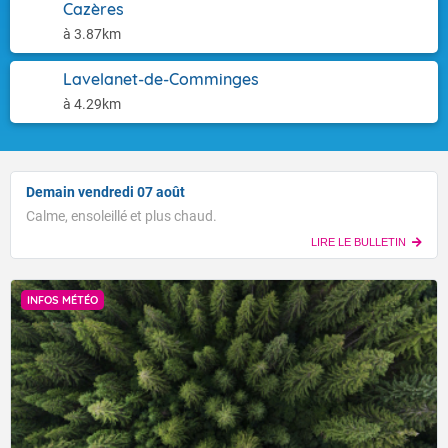
Cazères
à 3.87km
Lavelanet-de-Comminges
à 4.29km
Demain vendredi 07 août
Calme, ensoleillé et plus chaud.
LIRE LE BULLETIN
INFOS MÉTÉO