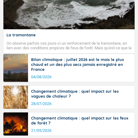
La tramontane
On observe parfois ces jours-ci un renforcement de la tramontane, en
lien avec des conditions propices de feux de forêt. Mais qu'est-ce que la
tramontane ? Quelles sont ses caractéristiques ? La tramontane est un
vent turbulent soufflant de secteur nord-ouest à nord, ou ouest à nord-
Bilan climatique : juillet 2026 est le mois le plus
ouest, dans un secteur qui part du Roussillon à la vallée de l’Aude et à
chaud et un des plus secs jamais enregistré en
l’ouest de l’Hérault. L’étymologie de ce vent vient du latin trasmontanus,
France
signifiant au-delà des monts, en allusion aux régions montagneuses
d’où provient ce vent.
04/08/2026
Changement climatique : quel impact sur les
vagues de chaleur ?
28/07/2026
Changement climatique : quel impact sur les feux
de forêt ?
21/05/2026