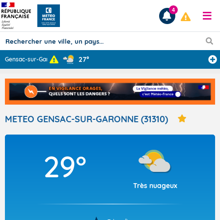
4
27°
Gensac-sur-Garo
...
Prévisions
TOUS LES RÉSULTATS
METEO GENSAC-SUR-GARONNE (31310)
Articles
29°
Très nuageux