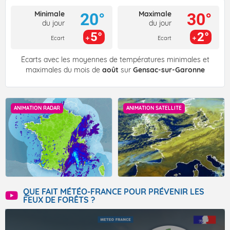
Minimale
Maximale
20°
30°
du jour
du jour
5°
2°
Ecart
Ecart
Écarts avec les moyennes de températures minimales et
maximales du mois de
août
sur
Gensac-sur-Garonne
ANIMATION RADAR
ANIMATION SATELLITE
QUE FAIT MÉTÉO-FRANCE POUR PRÉVENIR LES
FEUX DE FORÊTS ?