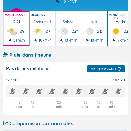
5
km/h
MAINTENANT
JEUDI 06
VENDREDI
07
17:21
Après-midi
Soirée
Nuit
Matin
29°
27°
23°
20°
23°
5
km/h
10
km/h
10
km/h
10
km/h
5
km/h
Pluie dans l'heure
Pas de précipitations
METTRE À JOUR
17 : 20
18 : 20
5
10
20
30
40
50
min
min
min
min
min
min
Comparaison aux normales