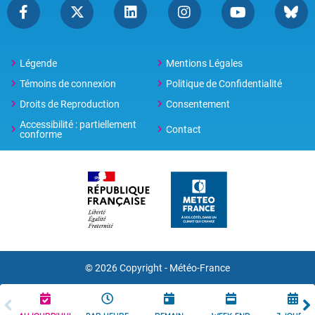
Légende
Mentions Légales
Témoins de connexion
Politique de Confidentialité
Droits de Reproduction
Consentement
Accessibilité : partiellement
Contact
conforme
© 2026 Copyright -
Météo-France