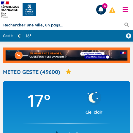
4
16°
Gesté
Prévisions
TOUS LES RÉSULTATS
METEO GESTE (49600)
Articles
17°
Ciel clair