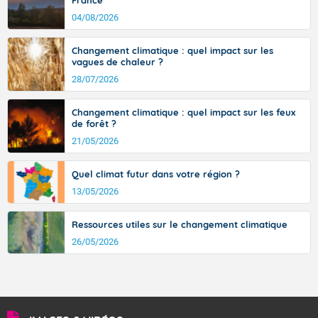
France
signifiant au-delà des monts, en allusion aux régions montagneuses
d’où provient ce vent.
04/08/2026
Changement climatique : quel impact sur les
vagues de chaleur ?
28/07/2026
Changement climatique : quel impact sur les feux
de forêt ?
21/05/2026
Quel climat futur dans votre région ?
13/05/2026
Ressources utiles sur le changement climatique
26/05/2026