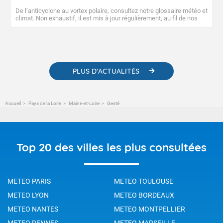
De l’anticyclone au vortex polaire, consultez notre glossaire météo et
climat. Non exhaustif, il est mis à jour régulièrement, au fil de nos
publications. Vous y trouverez également des liens utiles vers nos
contenus pédagogiques concernant les phénomènes
météorologiques et des informations scientifiques sur le
changement climatique.
PLUS D'ACTUALITÉS
Accueil
Pays de la Loire
Maine-et-Loire
Gesté
Top 20 des villes les plus consultées
METEO PARIS
METEO TOULOUSE
METEO LYON
METEO BORDEAUX
METEO NANTES
METEO MONTPELLIER
METEO RENNES
METEO MARSEILLE