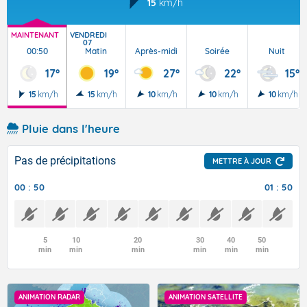
15
km/h
MAINTENANT
VENDREDI
07
00:50
Matin
Après-midi
Soirée
Nuit
17°
19°
27°
22°
15°
15
km/h
15
km/h
10
km/h
10
km/h
10
km/h
Pluie dans l'heure
Pas de précipitations
METTRE À JOUR
00 : 50
01 : 50
5
10
20
30
40
50
min
min
min
min
min
min
ANIMATION RADAR
ANIMATION SATELLITE