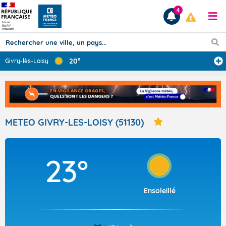
4
20°
Givry-lès-Loisy
...
Prévisions
TOUS LES RÉSULTATS
METEO GIVRY-LES-LOISY (51130)
Articles
23°
Ensoleillé