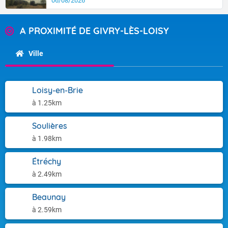
06/08/2026
A PROXIMITÉ DE GIVRY-LÈS-LOISY
Ville
Loisy-en-Brie
à 1.25km
Soulières
à 1.98km
Étréchy
à 2.49km
Beaunay
à 2.59km