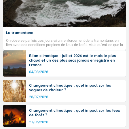
La tramontane
On observe parfois ces jours-ci un renforcement de la tramontane, en
lien avec des conditions propices de feux de forêt. Mais qu'est-ce que la
tramontane ? Quelles sont ses caractéristiques ? La tramontane est un
vent turbulent soufflant de secteur nord-ouest à nord, ou ouest à nord-
Bilan climatique : juillet 2026 est le mois le plus
ouest, dans un secteur qui part du Roussillon à la vallée de l’Aude et à
chaud et un des plus secs jamais enregistré en
l’ouest de l’Hérault. L’étymologie de ce vent vient du latin trasmontanus,
France
signifiant au-delà des monts, en allusion aux régions montagneuses
d’où provient ce vent.
04/08/2026
Changement climatique : quel impact sur les
vagues de chaleur ?
28/07/2026
Changement climatique : quel impact sur les feux
de forêt ?
21/05/2026