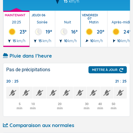
15
km/h
MAINTENANT
JEUDI 06
VENDREDI
07
20:25
Soirée
Nuit
Matin
Après-midi
23°
19°
16°
20°
24°
15
km/h
15
km/h
10
km/h
10
km/h
10
km/h
Pluie dans l'heure
Pas de précipitations
METTRE À JOUR
20 : 25
21 : 25
5
10
20
30
40
50
min
min
min
min
min
min
Comparaison aux normales