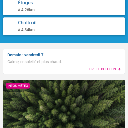
Étoges
à 4.26km
Chaltrait
à 4.34km
Demain : vendredi 7
Calme, ensoleillé et plus chaud.
LIRE LE BULLETIN
INFOS MÉTÉO