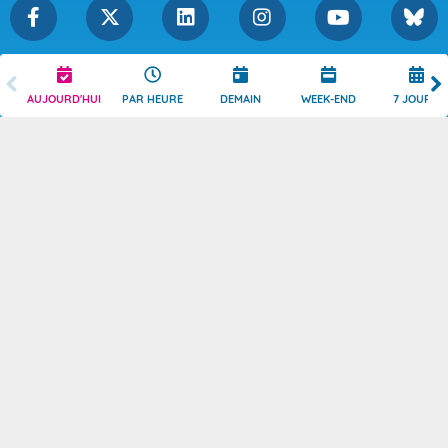
Légende
Mentions Légales
AUJOURD'HUI
PAR HEURE
DEMAIN
WEEK-END
7 JOURS
Témoins de connexion
Politique de Confidentialité
Droits de Reproduction
Consentement
Accessibilité : partiellement
Contact
conforme
© 2026 Copyright -
Météo-France