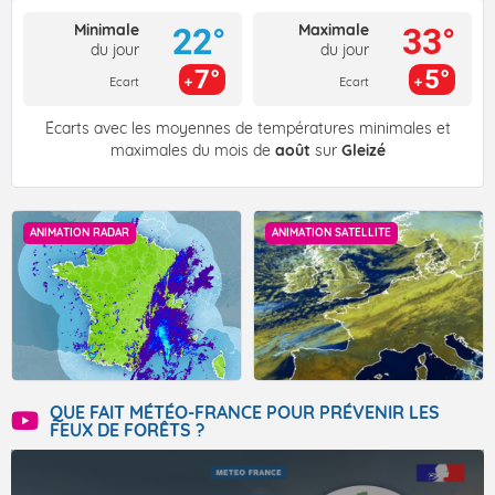
Minimale
Maximale
22°
33°
du jour
du jour
7°
5°
Ecart
Ecart
Écarts avec les moyennes de températures minimales et
maximales du mois de
août
sur
Gleizé
ANIMATION RADAR
ANIMATION SATELLITE
QUE FAIT MÉTÉO-FRANCE POUR PRÉVENIR LES
FEUX DE FORÊTS ?