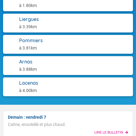
à 1.80km
Liergues
à 3.39km
Pommiers
à 3.81km
Arnas
à 3.88km
Lacenas
à 4.00km
Voici les températures maximales prévues pour le
Demain : vendredi 7
vendredi 07 août 2026 : Brest : 23 Paris : 28 Lyon : 31
Biarritz : 26 Cherbourg : 21 Tours : 28 Clermont-Fd : 30
Calme, ensoleillé et plus chaud.
Pour ce soir.
Perpignan : 37 Rennes : 27 Nancy : 29 Limoges : 32
TENDANCE POUR LES JOURS SUIVANTS
LIRE LE BULLETIN