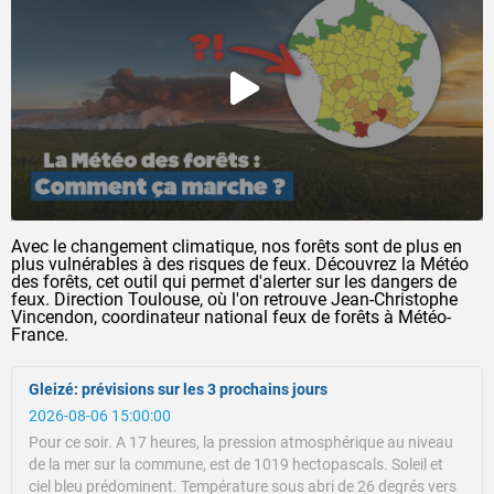
Avec le changement climatique, nos forêts sont de plus en
plus vulnérables à des risques de feux. Découvrez la Météo
des forêts, cet outil qui permet d'alerter sur les dangers de
feux. Direction Toulouse, où l'on retrouve Jean-Christophe
Vincendon, coordinateur national feux de forêts à Météo-
France.
Gleizé: prévisions sur les 3 prochains jours
2026-08-06 15:00:00
Pour ce soir.
A 17 heures, la pression atmosphérique au niveau
de la mer sur la commune, est de 1019 hectopascals.
Soleil et
ciel bleu prédominent.
Température sous abri de 26 degrés vers