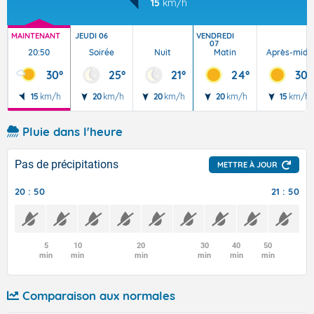
15
km/h
MAINTENANT
JEUDI 06
VENDREDI
07
20:50
Soirée
Nuit
Matin
Après-midi
30°
25°
21°
24°
30°
15
km/h
20
km/h
20
km/h
20
km/h
15
km/h
Pluie dans l'heure
Pas de précipitations
METTRE À JOUR
20 : 50
21 : 50
5
10
20
30
40
50
min
min
min
min
min
min
Comparaison aux normales