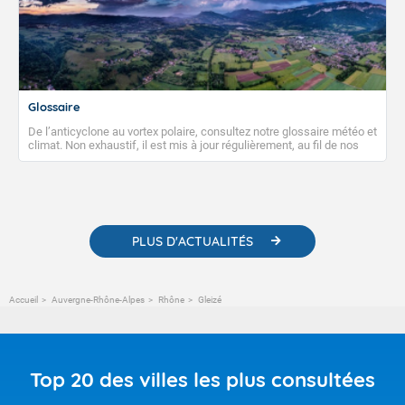
Glossaire
De l’anticyclone au vortex polaire, consultez notre glossaire météo et
climat. Non exhaustif, il est mis à jour régulièrement, au fil de nos
publications. Vous y trouverez également des liens utiles vers nos
contenus pédagogiques concernant les phénomènes
météorologiques et des informations scientifiques sur le
changement climatique.
PLUS D'ACTUALITÉS
Accueil
Auvergne-Rhône-Alpes
Rhône
Gleizé
Top 20 des villes les plus consultées