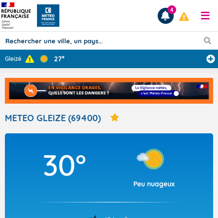
4
27°
Gleizé
Prévisions
TOUS LES RÉSULTATS
METEO GLEIZE (69400)
Articles
30°
Peu nuageux