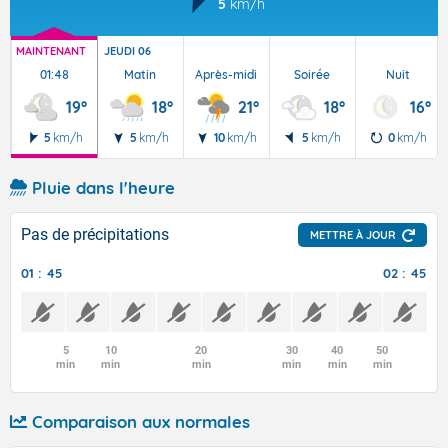
5
km/h
MAINTENANT
JEUDI 06
01:48
Matin
Après-midi
Soirée
Nuit
19°
18°
21°
18°
16°
5
km/h
5
km/h
10
km/h
5
km/h
0
km/h
Pluie dans l'heure
Pas de précipitations
METTRE À JOUR
01 : 45
02 : 45
5
10
20
30
40
50
min
min
min
min
min
min
Comparaison aux normales