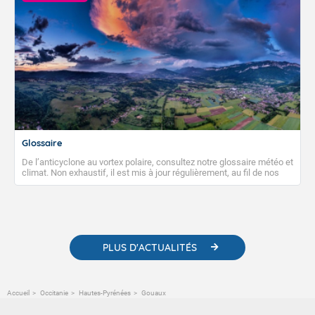
Glossaire
De l’anticyclone au vortex polaire, consultez notre glossaire météo et
climat. Non exhaustif, il est mis à jour régulièrement, au fil de nos
publications. Vous y trouverez également des liens utiles vers nos
contenus pédagogiques concernant les phénomènes
météorologiques et des informations scientifiques sur le
changement climatique.
PLUS D'ACTUALITÉS
Accueil
Occitanie
Hautes-Pyrénées
Gouaux