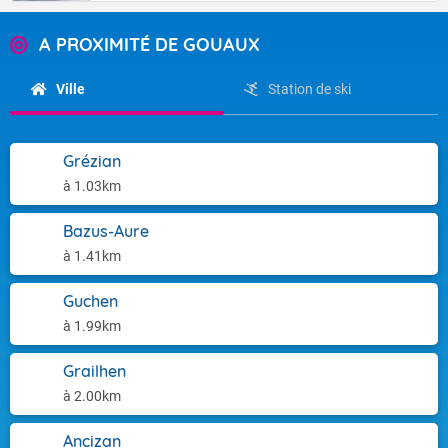
A PROXIMITÉ DE GOUAUX
Ville
Station de ski
Grézian
à 1.03km
Bazus-Aure
à 1.41km
Guchen
à 1.99km
Grailhen
à 2.00km
Ancizan