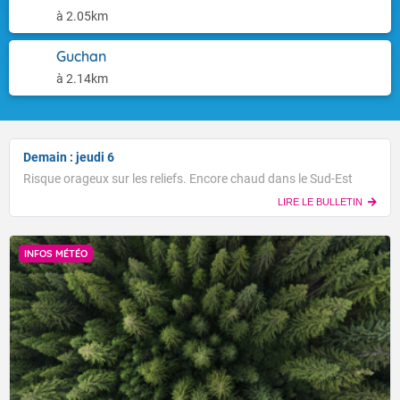
à 2.05km
Guchan
à 2.14km
Demain : jeudi 6
Risque orageux sur les reliefs. Encore chaud dans le Sud-Est
LIRE LE BULLETIN
INFOS MÉTÉO