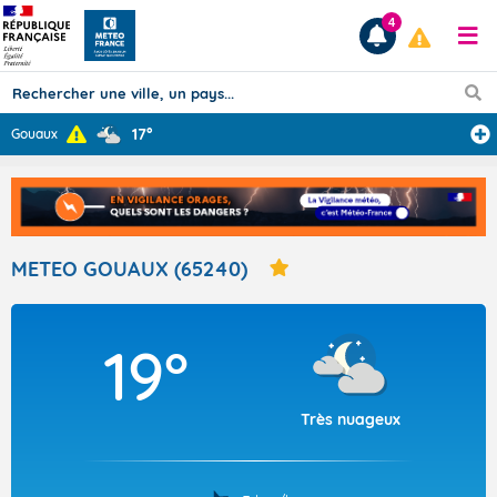
4
17°
Gouaux
Prévisions
TOUS LES RÉSULTATS
METEO GOUAUX (65240)
Articles
19°
Très nuageux