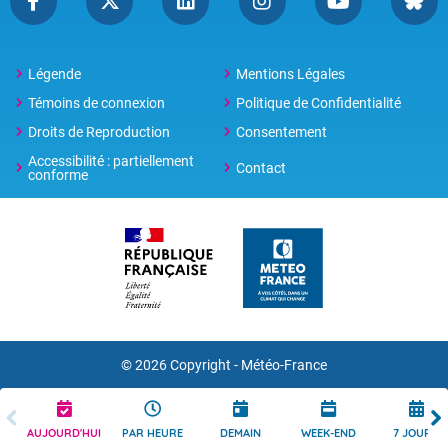
Légende
Mentions Légales
Témoins de connexion
Politique de Confidentialité
Droits de Reproduction
Consentement
Accessibilité : partiellement
Contact
conforme
© 2026 Copyright -
Météo-France
AUJOURD'HUI
PAR HEURE
DEMAIN
WEEK-END
7 JOURS