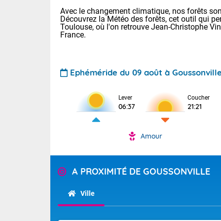
Avec le changement climatique, nos forêts sont
Découvrez la Météo des forêts, cet outil qui pe
Toulouse, où l'on retrouve Jean-Christophe Vi
France.
Ephéméride du 09 août à Goussonvill
Voici les tem
Lever
Coucher
: 20/27 Paris
06:37
21:21
Clermont-Fd :
Limoges : 24/
Lille : 24/34
Amour
TENDANCE P
Cet après-mi
Pour la sema
Temps orag
A PROXIMITÉ DE GOUSSONVILLE
départemen
Les températu
sensible, auc
(47), Pyrén
Ville
Garonne (82
Tendance des
Alpes-Marit
septembre 20
Drôme (26),