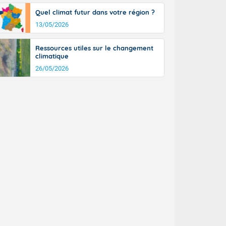
a Picardie aux
Quel climat futur dans votre région ?
 nouveaux
également du
13/05/2026
rénées
dées peuvent
Ressources utiles sur le changement
eur nord-
climatique
, les rafales
26/05/2026
t
la Grande
e et sur le
n basse vallée