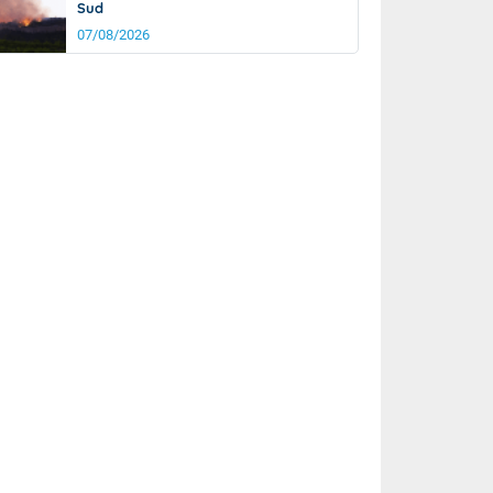
Sud
07/08/2026
rée
Nuit
25°
18°
km/h
15
km/h