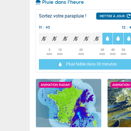
Pluie dans l'heure
Sortez votre parapluie !
METTRE À JOUR
11 : 45
12 : 
5
10
20
30
40
50
min
min
min
min
min
min
Pluie faible
dans 30 minutes
ANIMATION RADAR
ANIMATION 