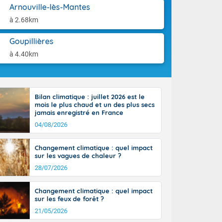
aison.
Arnouville-lès-Mantes
à 2.68km
perdant de
e reste du
es orages
Goupillières
nt le rivage
à 4.40km
us virulents
 nord, des
mineux et
nise sur le
Bilan climatique : juillet 2026 est le
vec localement
mois le plus chaud et un des plus secs
avec de la
jamais enregistré en France
indre 90 à 110
04/08/2026
tes de Manche
 pays, avec
Changement climatique : quel impact
a Garonne.
sur les vagues de chaleur ?
28/07/2026
Changement climatique : quel impact
sur les feux de forêt ?
ne Rhône-
21/05/2026
es entrées