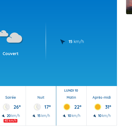
t Futuna
oid
15
km/h
Couvert
LUNDI 10
Soirée
Nuit
Matin
Après-midi
Soi
26°
17°
22°
31°
20
km/h
15
km/h
10
km/h
10
km/h
15
40 km/h