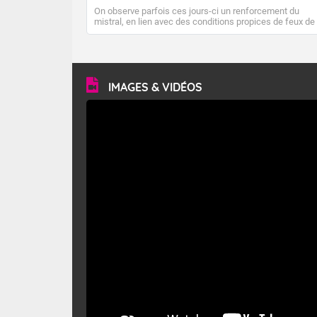
On observe parfois ces jours-ci un renforcement du
mistral, en lien avec des conditions propices de feux de
forêt. Mais qu'est-ce que le mistral ? Quelles sont ses
caractéristiques ? Le mistral est un vent régional,
turbulent et généralement sec, pouvant souffler à une
vitesse moyenne de 50 km/h et atteindre 80 à 100 km/h
en rafales, parfois davantage. Il parcourt la basse vallée
du Rhône et la Provence et envahit le littoral
IMAGES & VIDÉOS
méditerranéen à partir de la Camargue.