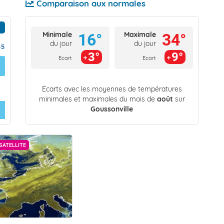
Comparaison aux normales
Minimale
Maximale
16°
34°
du jour
du jour
45
3°
9°
Ecart
Ecart
Écarts avec les moyennes de températures
minimales et maximales du mois de
août
sur
Goussonville
SATELLITE