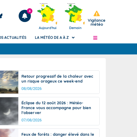
4
Vigilance
météo
Aujourd'hui
Demain
OS ACTUALITÉS
LA MÉTÉO DE A À Z
Articles
ngers
Retour progressif de la chaleur avec
Phénomènes dangereux de J+2 à J+7
un risque orageux ce week-end
civile
Avertissement pluies intenses à l'échelle
08/08/2026
des communes (Apic)
és
Bulletins Marine
Éclipse du 12 août 2026 : Météo-
France vous accompagne pour bien
ateur de
Bulletins d'estimation du risque
l'observer
d'avalanche
07/08/2026
-pompier
Météo des forêts
Vigicrues
Feux de forêts : danger élevé dans le