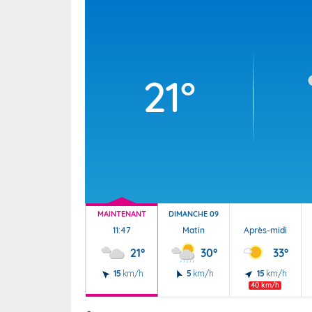
Wallis e
Grand fr
21°
MAINTENANT
DIMANCHE 09
11:47
Matin
Après-midi
21°
30°
33°
15
km/h
5
km/h
15
km/h
40 km/h