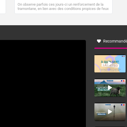
On observe parfois ces jours-ci un renforcement de la
tramontane, en lien avec des conditions propices de feux
de forêt. Mais qu'est-ce que la tramontane ? Quelles sont
ses caractéristiques ? La tramontane est un vent
turbulent soufflant de secteur nord-ouest à nord, ou ouest
à nord-ouest, dans un secteur qui part du Roussillon à la
vallée de l’Aude et à l’ouest de l’Hérault. L’étymologie de
ce vent vient du latin trasmontanus, signifiant au-delà des
monts, en allusion aux régions montagneuses d’où
Recommandé
provient ce vent.