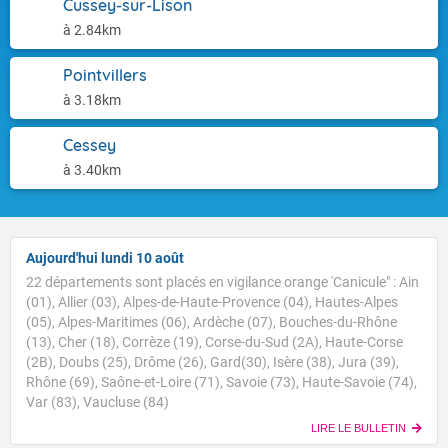
Cussey-sur-Lison
à 2.84km
Pointvillers
à 3.18km
Cessey
à 3.40km
Aujourd'hui lundi 10 août
22 départements sont placés en vigilance orange 'Canicule" : Ain
(01), Allier (03), Alpes-de-Haute-Provence (04), Hautes-Alpes
(05), Alpes-Maritimes (06), Ardèche (07), Bouches-du-Rhône
(13), Cher (18), Corrèze (19), Corse-du-Sud (2A), Haute-Corse
(2B), Doubs (25), Drôme (26), Gard(30), Isère (38), Jura (39),
Voici les températures relevées à 07h suivies des
Rhône (69), Saône-et-Loire (71), Savoie (73), Haute-Savoie (74),
maximales prévues cet après-midi : Brest : 16/27 Paris
Var (83), Vaucluse (84)
: 20/32 Lyon : 23/34 Biarritz : 20/26 Cherbourg : 16/26
Tours : 19/33 Clermont-Fd : 19/32 Perpignan : 24/31
LIRE LE BULLETIN
TENDANCE POUR LES JOURS SUIVANTS
Nice : 25/32 Rennes : 17/30 Nancy : 18/32 Limoges :