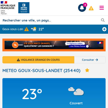
4
22°
Goux-sous-Lande
...
Prévisions
TOUS LES RÉSULTATS
VIGILANCE ORANGE EN COURS
Consulter
Articles
METEO GOUX-SOUS-LANDET (25440)
23°
Couvert