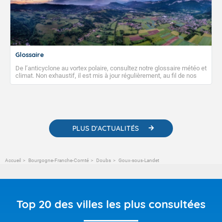
Glossaire
De l’anticyclone au vortex polaire, consultez notre glossaire météo et
climat. Non exhaustif, il est mis à jour régulièrement, au fil de nos
publications. Vous y trouverez également des liens utiles vers nos
contenus pédagogiques concernant les phénomènes
météorologiques et des informations scientifiques sur le
changement climatique.
PLUS D'ACTUALITÉS
Accueil
Bourgogne-Franche-Comté
Doubs
Goux-sous-Landet
Top 20 des villes les plus consultées