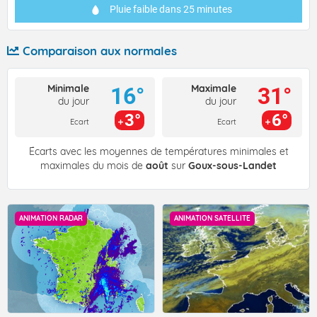
Pluie faible
dans 25 minutes
Comparaison aux normales
Minimale
Maximale
16°
31°
du jour
du jour
3°
6°
Ecart
Ecart
Écarts avec les moyennes de températures minimales et
maximales du mois de
août
sur
Goux-sous-Landet
ANIMATION RADAR
ANIMATION SATELLITE