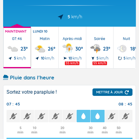
5
km/h
MAINTENANT
LUNDI 10
07:46
Matin
Après-midi
Soirée
Nuit
23°
26°
30°
23°
18°
5
km/h
10
km/h
10
km/h
5
km/h
5
km/h
55 km/h
55 km/h
Pluie dans l'heure
Sortez votre parapluie !
METTRE À JOUR
07 : 45
08 : 45
5
10
20
30
40
50
min
min
min
min
min
min