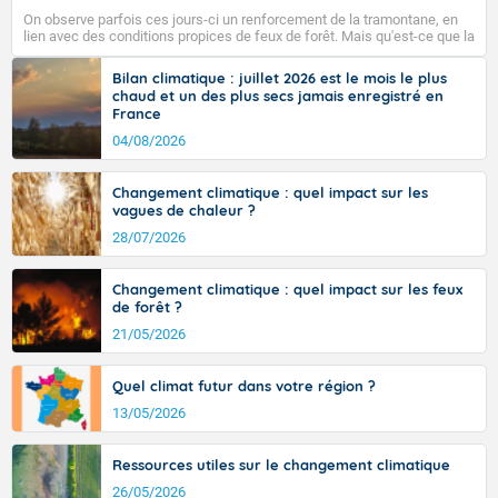
pays, hors côtes de Manche, avec 35 à 38°C dans le
On observe parfois ces jours-ci un renforcement de la tramontane, en
sud-ouest et le sud-est et même localement 38 ou 39
lien avec des conditions propices de feux de forêt. Mais qu'est-ce que la
sur Midi-Pyrénées, et 39 à 40 dans le Gard.
tramontane ? Quelles sont ses caractéristiques ? La tramontane est un
vent turbulent soufflant de secteur nord-ouest à nord, ou ouest à nord-
Bilan climatique : juillet 2026 est le mois le plus
ouest, dans un secteur qui part du Roussillon à la vallée de l’Aude et à
chaud et un des plus secs jamais enregistré en
l’ouest de l’Hérault. L’étymologie de ce vent vient du latin trasmontanus,
France
signifiant au-delà des monts, en allusion aux régions montagneuses
Fermer
d’où provient ce vent.
04/08/2026
Changement climatique : quel impact sur les
vagues de chaleur ?
28/07/2026
Changement climatique : quel impact sur les feux
de forêt ?
21/05/2026
Quel climat futur dans votre région ?
13/05/2026
Ressources utiles sur le changement climatique
26/05/2026