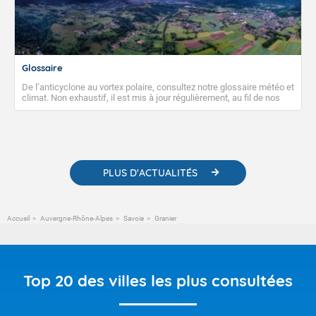
Glossaire
De l’anticyclone au vortex polaire, consultez notre glossaire météo et
climat. Non exhaustif, il est mis à jour régulièrement, au fil de nos
publications. Vous y trouverez également des liens utiles vers nos
contenus pédagogiques concernant les phénomènes
météorologiques et des informations scientifiques sur le
changement climatique.
PLUS D'ACTUALITÉS
Accueil
Auvergne-Rhône-Alpes
Savoie
Granier
Top 20 des villes les plus consultées