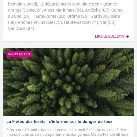
Demain samedi, 12 départements sont placés en vigilance
orange "Canicule" : Alpes-Maritimes (06), Ardèche (07), Corse-
du-Sud (2A), Haute-Corse (2B), Drôme (26), Gard (30), Isère
(38), Rhône (69), Savoie (73), Haute-Savoie (74), Var (83),
Vaucluse (84)
LIRE LE BULLETIN
INFOS MÉTÉO
La Météo des forêts : s’informer sur le danger de feux
9 feux sur 10 sont d’origine humaine et la moitié d’entre eux due à des
imprudences ou des comportements dangereux. Météo-France diffuse