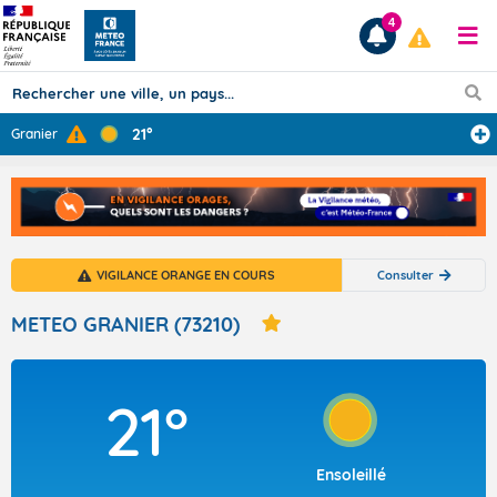
4
21°
Granier
Prévisions
TOUS LES RÉSULTATS
VIGILANCE ORANGE EN COURS
Consulter
Articles
METEO GRANIER (73210)
21°
Ensoleillé