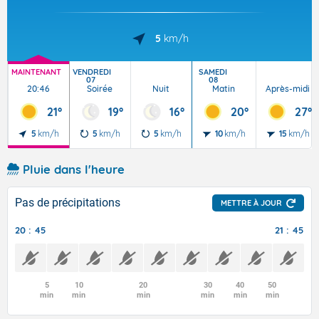
5
km/h
MAINTENANT
VENDREDI
SAMEDI
07
08
20:46
Soirée
Nuit
Matin
Après-midi
21°
19°
16°
20°
27°
5
km/h
5
km/h
5
km/h
10
km/h
15
km/h
Pluie dans l'heure
Pas de précipitations
METTRE À JOUR
20 : 45
21 : 45
5
10
20
30
40
50
min
min
min
min
min
min