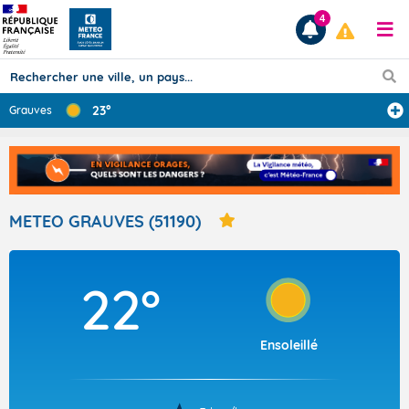
4
23°
Grauves
Prévisions
TOUS LES RÉSULTATS
METEO GRAUVES (51190)
Articles
22°
Ensoleillé