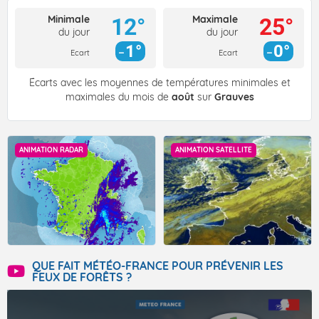
Minimale
Maximale
12°
25°
du jour
du jour
1°
0°
Ecart
Ecart
Écarts avec les moyennes de températures minimales et
maximales du mois de
août
sur
Grauves
ANIMATION RADAR
ANIMATION SATELLITE
QUE FAIT MÉTÉO-FRANCE POUR PRÉVENIR LES
FEUX DE FORÊTS ?