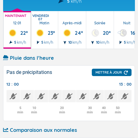
5
km/h
MAINTENANT
VENDREDI
07
12:01
Matin
Après-midi
Soirée
Nuit
22°
23°
24°
20°
16°
5
km/h
5
km/h
10
km/h
10
km/h
5
km/h
Pluie dans l'heure
Pas de précipitations
METTRE À JOUR
12 : 00
13 : 00
5
10
20
30
40
50
min
min
min
min
min
min
Comparaison aux normales