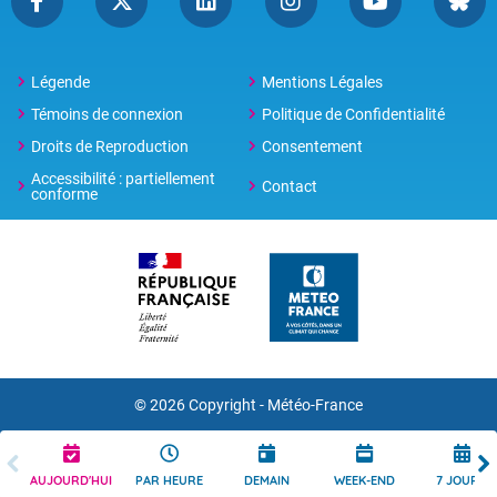
Légende
Mentions Légales
Témoins de connexion
Politique de Confidentialité
Droits de Reproduction
Consentement
Accessibilité : partiellement
Contact
conforme
© 2026 Copyright -
Météo-France
AUJOURD'HUI
PAR HEURE
DEMAIN
WEEK-END
7 JOURS