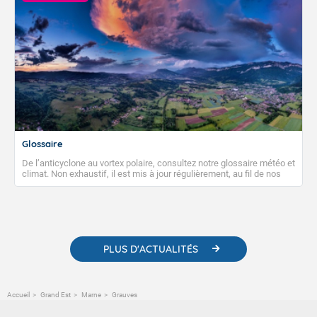
Glossaire
De l’anticyclone au vortex polaire, consultez notre glossaire météo et
climat. Non exhaustif, il est mis à jour régulièrement, au fil de nos
publications. Vous y trouverez également des liens utiles vers nos
contenus pédagogiques concernant les phénomènes
météorologiques et des informations scientifiques sur le
changement climatique.
PLUS D'ACTUALITÉS
Accueil
Grand Est
Marne
Grauves