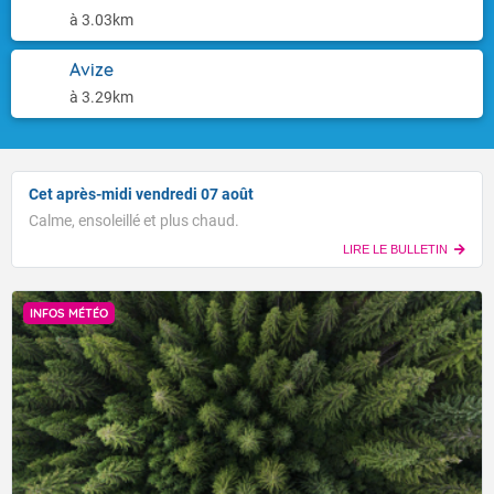
à 3.03km
Avize
à 3.29km
Cet après-midi vendredi 07 août
Calme, ensoleillé et plus chaud.
LIRE LE BULLETIN
INFOS MÉTÉO