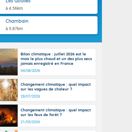
Les Goulles
-France jusque
aison.
ue sur la Corse
à 4.56km
 beauté le
chaine des
Chambain
r moments. En
à 5.87km
gagne en
artie d'après-
de nuit
ces orages,
Bilan climatique : juillet 2026 est le
u jour, le
mois le plus chaud et un des plus secs
lus au sud,
jamais enregistré en France
en hausse, en
04/08/2026
 quasi-
pays et même
Changement climatique : quel impact
sur les vagues de chaleur ?
28/07/2026
Changement climatique : quel impact
sur les feux de forêt ?
21/05/2026