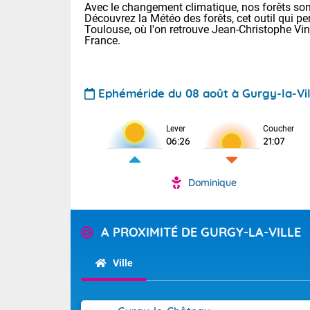
Avec le changement climatique, nos forêts sont
Découvrez la Météo des forêts, cet outil qui pe
Toulouse, où l'on retrouve Jean-Christophe Vi
France.
Ephéméride du 08 août à Gurgy-la-Vil
Voici les tem
Lever
Coucher
06:26
21:07
: 13/28 Paris
Clermont-Fd :
Limoges : 19/
Dominique
Lille : 14/29
TENDANCE P
Aujourd'hui 
Pour la sema
A PROXIMITÉ DE GURGY-LA-VILLE
Très chaud
départemen
Au niveau du 
températures 
Maritimes 
Ville
(26), Gard 
Tendance des
(83), et Vau
2026 :