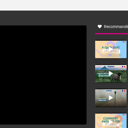
ses caractéristiques ? La tramontane est un vent
turbulent soufflant de secteur nord-ouest à nord, ou ouest
à nord-ouest, dans un secteur qui part du Roussillon à la
vallée de l’Aude et à l’ouest de l’Hérault. L’étymologie de
ce vent vient du latin trasmontanus, signifiant au-delà des
monts, en allusion aux régions montagneuses d’où
Recommandé
provient ce vent.