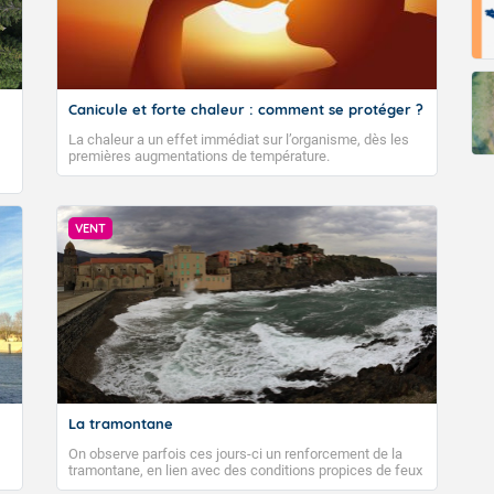
Canicule et forte chaleur : comment se protéger ?
La chaleur a un effet immédiat sur l’organisme, dès les
premières augmentations de température.
VENT
La tramontane
On observe parfois ces jours-ci un renforcement de la
tramontane, en lien avec des conditions propices de feux
de forêt. Mais qu'est-ce que la tramontane ? Quelles sont