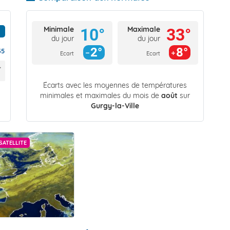
Minimale
Maximale
10°
33°
du jour
du jour
2°
8°
35
Ecart
Ecart
Écarts avec les moyennes de températures
minimales et maximales du mois de
août
sur
Gurgy-la-Ville
SATELLITE