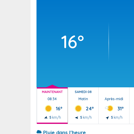
Wallis e
Grand fr
16°
MAINTENANT
SAMEDI 08
08:34
Matin
Après-midi
16°
24°
31°
5
km/h
5
km/h
5
km/h
Pluie dans l'heure