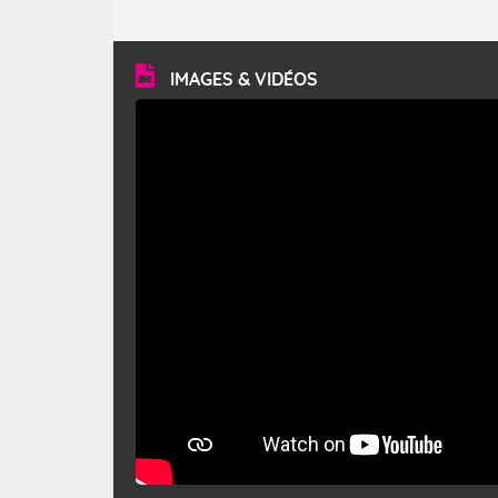
caractéristiques ? Le mistral est un vent régional,
turbulent et généralement sec, pouvant souffler à une
vitesse moyenne de 50 km/h et atteindre 80 à 100 km/h
en rafales, parfois davantage. Il parcourt la basse vallée
du Rhône et la Provence et envahit le littoral
IMAGES & VIDÉOS
méditerranéen à partir de la Camargue.