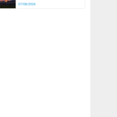
07/08/2026
rée
Nuit
24°
18°
km/h
5
km/h