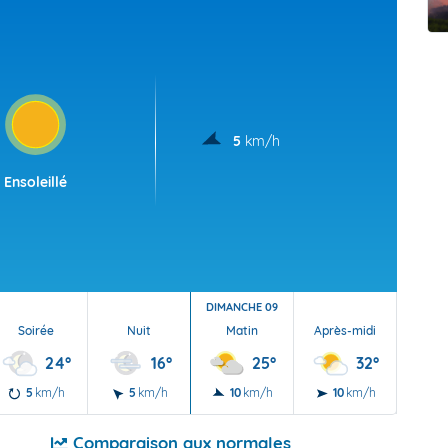
t Futuna
oid
5
km/h
Ensoleillé
DIMANCHE 09
Soirée
Nuit
Matin
Après-midi
Soi
24°
16°
25°
32°
5
km/h
5
km/h
10
km/h
10
km/h
5
Comparaison aux normales