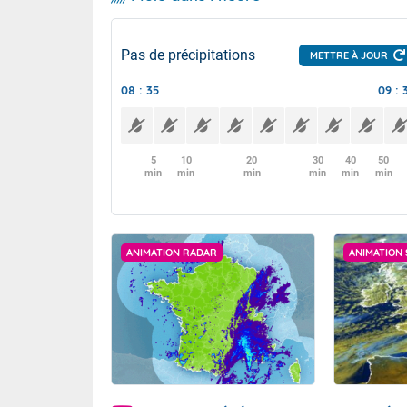
Pas de précipitations
METTRE À JOUR
08 : 35
09 : 
5
10
20
30
40
50
min
min
min
min
min
min
ANIMATION RADAR
ANIMATION 