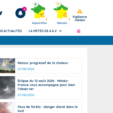
4
Vigilance
météo
Aujourd'hui
Demain
OS ACTUALITÉS
LA MÉTÉO DE A À Z
Articles
ngers
Retour progressif de la chaleur
Phénomènes dangereux de J+2 à J+7
07/08/2026
civile
Avertissement pluies intenses à l'échelle
des communes (Apic)
és
Éclipse du 12 août 2026 : Météo-
Bulletins Marine
France vous accompagne pour bien
l'observer
ateur de
Bulletins d'estimation du risque
d'avalanche
07/08/2026
-pompier
Météo des forêts
Feux de forêts : danger élevé dans le
Vigicrues
Sud