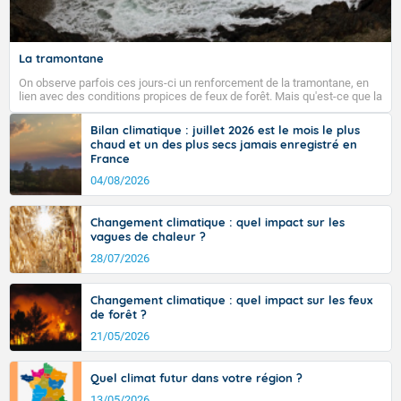
La tramontane
On observe parfois ces jours-ci un renforcement de la tramontane, en
lien avec des conditions propices de feux de forêt. Mais qu'est-ce que la
tramontane ? Quelles sont ses caractéristiques ? La tramontane est un
vent turbulent soufflant de secteur nord-ouest à nord, ou ouest à nord-
Bilan climatique : juillet 2026 est le mois le plus
ouest, dans un secteur qui part du Roussillon à la vallée de l’Aude et à
chaud et un des plus secs jamais enregistré en
l’ouest de l’Hérault. L’étymologie de ce vent vient du latin trasmontanus,
France
signifiant au-delà des monts, en allusion aux régions montagneuses
d’où provient ce vent.
04/08/2026
Changement climatique : quel impact sur les
vagues de chaleur ?
28/07/2026
Changement climatique : quel impact sur les feux
de forêt ?
21/05/2026
Quel climat futur dans votre région ?
13/05/2026