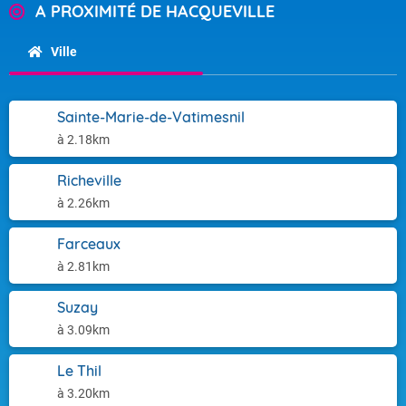
A PROXIMITÉ DE HACQUEVILLE
Ville
Sainte-Marie-de-Vatimesnil
à 2.18km
Richeville
à 2.26km
Farceaux
à 2.81km
Suzay
à 3.09km
Le Thil
à 3.20km