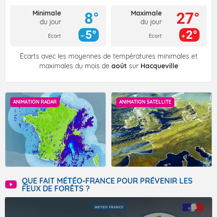
Minimale
Maximale
8°
27°
du jour
du jour
5°
2°
Ecart
Ecart
Écarts avec les moyennes de températures minimales et
maximales du mois de
août
sur
Hacqueville
ANIMATION RADAR
ANIMATION SATELLITE
QUE FAIT MÉTÉO-FRANCE POUR PRÉVENIR LES
FEUX DE FORÊTS ?