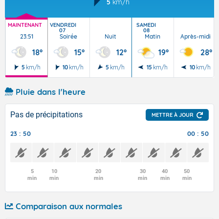
5
km/h
MAINTENANT
VENDREDI
SAMEDI
07
08
23:51
Soirée
Nuit
Matin
Après-midi
18°
15°
12°
19°
28°
5
km/h
10
km/h
5
km/h
15
km/h
10
km/h
Pluie dans l'heure
Pas de précipitations
METTRE À JOUR
23 : 50
00 : 50
5
10
20
30
40
50
min
min
min
min
min
min
Comparaison aux normales