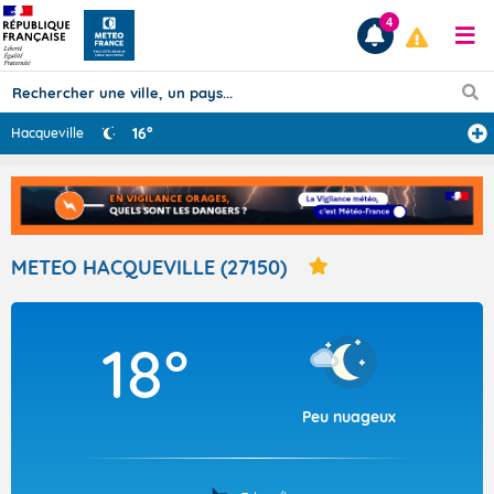
4
16°
Hacqueville
Prévisions
TOUS LES RÉSULTATS
METEO HACQUEVILLE (27150)
Articles
18°
Peu nuageux