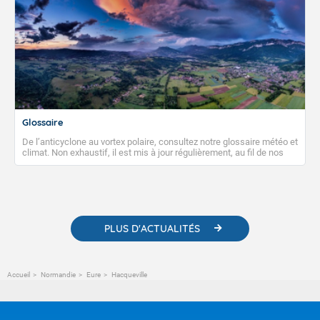
Glossaire
De l’anticyclone au vortex polaire, consultez notre glossaire météo et
climat. Non exhaustif, il est mis à jour régulièrement, au fil de nos
publications. Vous y trouverez également des liens utiles vers nos
contenus pédagogiques concernant les phénomènes
météorologiques et des informations scientifiques sur le
changement climatique.
PLUS D'ACTUALITÉS
Accueil
Normandie
Eure
Hacqueville